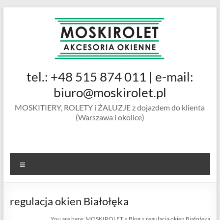
Skip
to
content
MOSKIROLET
tel.: +48 515 874 011 | e-mail:
siatki na
owady |
biuro@moskirolet.pl
moskitiery
MOSKITIERY, ROLETY i ŻALUZJE z dojazdem do klienta
okienne |
(Warszawa i okolice)
rolety i
żaluzje |
moskitiery
ramkowe i
Menu
drzwiowe
|
Warszawa
regulacja okien Białołęka
You are here:
MOSKIROLET
>
Blog
>
regulacja okien Białołęka