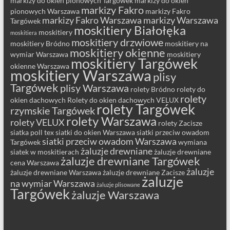
markizy do okien pionowych Targówek
markizy do okien
markizy Fakro
pionowych Warszawa
markizy Fakro
markizy Fakro Warszawa
markizy Warszawa
Targówek
moskitiery Białołęka
moskitiery
moskitiera
moskitiery drzwiowe
moskitiery Bródno
moskitiery na
moskitiery okienne
wymiar Warszawa
moskitiery
moskitiery Targówek
okienne Warszawa
moskitiery Warszawa
plisy
Targówek
plisy Warszawa
rolety Bródno
rolety do
rolety
okien dachowych
Rolety do okien dachowych VELUX
rolety Targówek
rzymskie Targówek
rolety Warszawa
rolety VELUX
rolety Zacisze
siatka poll tex
siatki do okien Warszawa
siatki przeciw owadom
siatki przeciw owadom Warszawa
Targówek
wymiana
żaluzje drewniane
siatek w moskitierach
żaluzje drewniane
żaluzje drewniane Targówek
cena Warszawa
żaluzje
żaluzje drewniane Warszawa
żaluzje drewniane Zacisze
żaluzje
na wymiar Warszawa
żaluzje plisowane
Targówek
żaluzje Warszawa