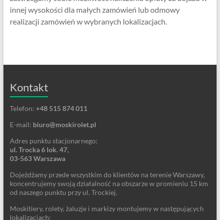
innej wysokości dla małych zamówień lub odmowy
realizacji zamówień w wybranych lokalizacjach.
Kontakt
Telefon:
+48 515 874 011
E-mail:
biuro@moskirolet.pl
Adres punktu stacjonarnego:
ul. Trocka 6 lok. 47,
03-563 Warszawa
Dojeżdżamy przede wszystkim do klientów na terenie Warszawy,
koncentrujemy swoją działalność na obszarze w promieniu 15 km
od naszego punktu przy ul. Trockiej.
Moskitiery, rolety, żaluzje i markizy montujemy w następujących
lokalizacjach: