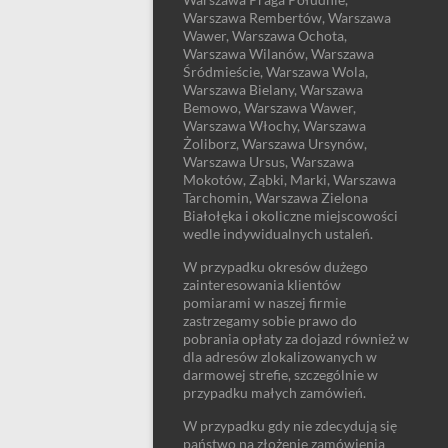
Warszawa Rembertów, Warszawa
Wawer, Warszawa Ochota,
Warszawa Wilanów, Warszawa
Śródmieście, Warszawa Wola,
Warszawa Bielany, Warszawa
Bemowo, Warszawa Wawer,
Warszawa Włochy, Warszawa
Żoliborz, Warszawa Ursynów,
Warszawa Ursus, Warszawa
Mokotów, Ząbki, Marki, Warszawa
Tarchomin, Warszawa Zielona
Białołęka i okoliczne miejscowości
wedle indywidualnych ustaleń.
W przypadku okresów dużego
zainteresowania klientów
pomiarami w naszej firmie
zastrzegamy sobie prawo do
pobrania opłaty za dojazd również w
dla adresów zlokalizowanych w
darmowej strefie, szczególnie w
przypadku małych zamówień.
W przypadku gdy nie zdecydują się
państwo na złożenie zamówienia