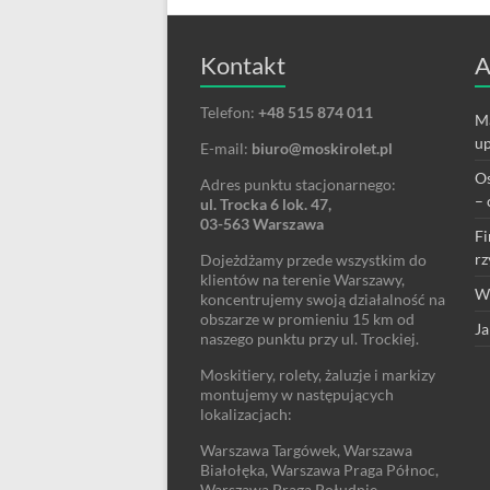
Kontakt
A
Telefon:
+48 515 874 011
Ma
up
E-mail:
biuro@moskirolet.pl
Os
Adres punktu stacjonarnego:
– 
ul. Trocka 6 lok. 47,
03-563 Warszawa
Fi
rz
Dojeżdżamy przede wszystkim do
klientów na terenie Warszawy,
We
koncentrujemy swoją działalność na
obszarze w promieniu 15 km od
Ja
naszego punktu przy ul. Trockiej.
Moskitiery, rolety, żaluzje i markizy
montujemy w następujących
lokalizacjach:
Warszawa Targówek, Warszawa
Białołęka, Warszawa Praga Północ,
Warszawa Praga Południe,