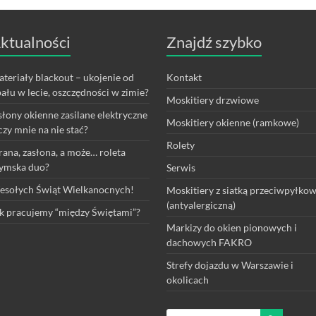
ktualności
Znajdź szybko
teriały blackout – ukojenie od
Kontakt
ału w lecie, oszczędności w zimie?
Moskitiery drzwiowe
łony okienne zasilane elektryczne
Moskitiery okienne (ramkowe)
czy mnie na nie stać?
Rolety
rana, zasłona, a może… roleta
ymska duo?
Serwis
sołych Świąt Wielkanocnych!
Moskitiery z siatką przeciwpyłko
(antyalergiczną)
k pracujemy “między Świętami”?
Markizy do okien pionowych i
dachowych FAKRO
Strefy dojazdu w Warszawie i
okolicach