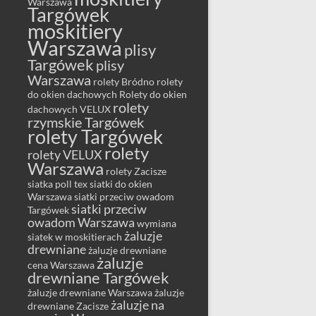
Warszawa
Targówek
moskitiery
Warszawa
plisy
Targówek
plisy
Warszawa
rolety Bródno
rolety
do okien dachowych
Rolety do okien
rolety
dachowych VELUX
rzymskie Targówek
rolety Targówek
rolety
rolety VELUX
Warszawa
rolety Zacisze
siatka poll tex
siatki do okien
Warszawa
siatki przeciw owadom
siatki przeciw
Targówek
owadom Warszawa
wymiana
żaluzje
siatek w moskitierach
drewniane
żaluzje drewniane
żaluzje
cena Warszawa
drewniane Targówek
żaluzje drewniane Warszawa
żaluzje
żaluzje na
drewniane Zacisze