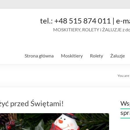
tel.: +48 515 874 011 | e-m
MOSKITIERY, ROLETY i ŻALUZJE z doja
Strona główna
Moskitiery
Rolety
Żaluzje
You are
żyć przed Świętami!
Wsp
sp