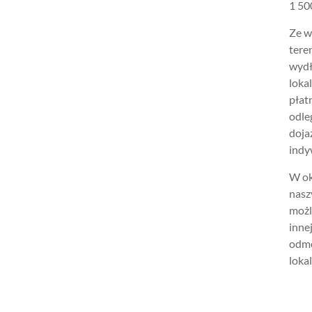
1 500
Ze w
tere
wydł
loka
płat
odle
doja
indy
W ok
nasz
możl
inne
odmo
lokal