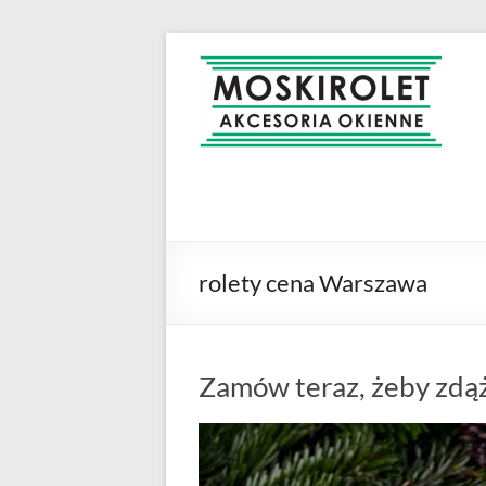
Skip
to
MOSKIROLET
siatki na
content
owady |
moskitiery
okienne |
rolety i
żaluzje |
moskitiery
ramkowe i
rolety cena Warszawa
drzwiowe
|
Warszawa
Zamów teraz, żeby zdą