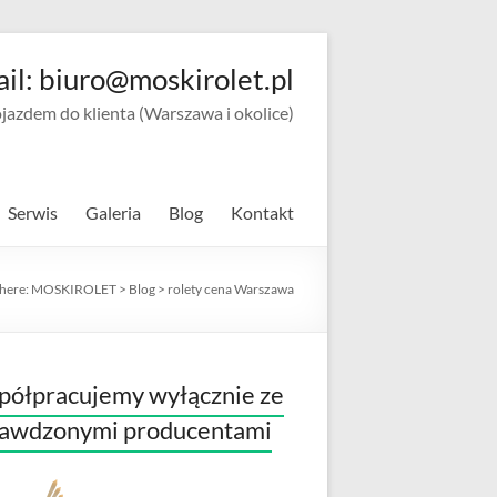
ail: biuro@moskirolet.pl
zdem do klienta (Warszawa i okolice)
Serwis
Galeria
Blog
Kontakt
 here:
MOSKIROLET
>
Blog
>
rolety cena Warszawa
ółpracujemy wyłącznie ze
rawdzonymi producentami