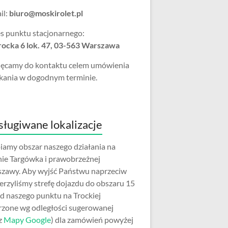
il:
biuro@moskirolet.pl
s punktu stacjonarnego:
Trocka 6 lok. 47, 03-563 Warszawa
ęcamy do kontaktu celem umówienia
kania w dogodnym terminie.
ługiwane lokalizacje
iamy obszar naszego działania na
nie Targówka i prawobrzeżnej
zawy. Aby wyjść Państwu naprzeciw
erzyliśmy strefę dojazdu do obszaru 15
d naszego punktu na Trockiej
rzone wg odległości sugerowanej
z
Mapy Google
) dla zamówień powyżej