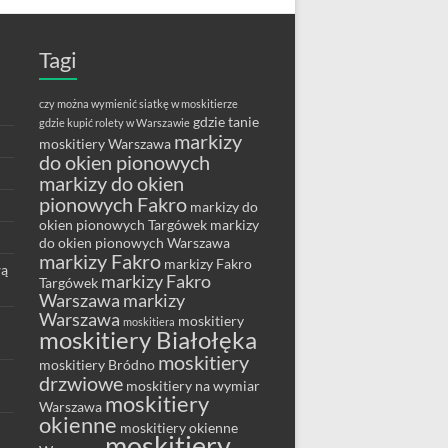
Tagi
czy można wymienić siatkę w moskitierze
gdzie tanie
gdzie kupić rolety w Warszawie
markizy
moskitiery Warszawa
do okien pionowych
markizy do okien
pionowych Fakro
markizy do
okien pionowych Targówek
markizy
do okien pionowych Warszawa
markizy Fakro
markizy Fakro
wą
markizy Fakro
Targówek
Warszawa
markizy
Warszawa
moskitiery
moskitiera
moskitiery Białołęka
moskitiery
moskitiery Bródno
drzwiowe
moskitiery na wymiar
moskitiery
Warszawa
okienne
moskitiery okienne
moskitiery