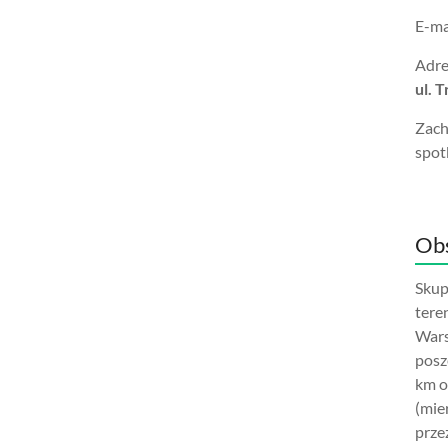
E-ma
Adre
ul. 
Zach
spot
Obs
Skup
tere
Wars
posz
km o
(mie
prze