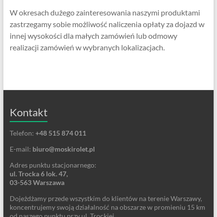
W okresach dużego zainteresowania naszymi produktami
zastrzegamy sobie możliwość naliczenia opłaty za dojazd w
innej wysokości dla małych zamówień lub odmowy
realizacji zamówień w wybranych lokalizacjach.
Kontakt
Telefon:
+48 515 874 011
E-mail:
biuro@moskirolet.pl
Adres punktu stacjonarnego:
ul. Trocka 6 lok. 47,
03-563 Warszawa
Dojeżdżamy przede wszystkim do klientów na terenie Warszawy,
koncentrujemy swoją działalność na obszarze w promieniu 15 km
od naszego punktu przy ul. Trockiej.