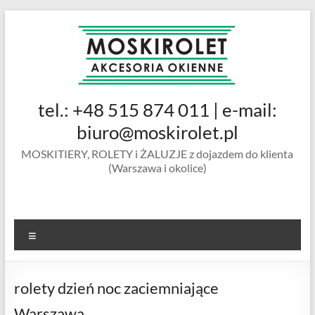
Skip
to
content
MOSKIROLET
tel.: +48 515 874 011 | e-mail:
siatki na
owady |
biuro@moskirolet.pl
moskitiery
MOSKITIERY, ROLETY i ŻALUZJE z dojazdem do klienta
okienne |
(Warszawa i okolice)
rolety i
żaluzje |
moskitiery
ramkowe i
Menu
drzwiowe
|
Warszawa
rolety dzień noc zaciemniające
Warszawa