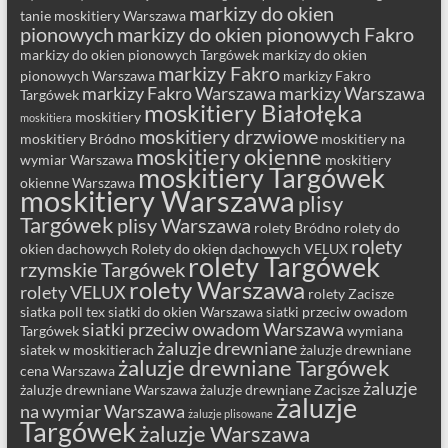
markizy do okien
tanie moskitiery Warszawa
pionowych
markizy do okien pionowych Fakro
markizy do okien pionowych Targówek
markizy do okien
markizy Fakro
pionowych Warszawa
markizy Fakro
markizy Fakro Warszawa
markizy Warszawa
Targówek
moskitiery Białołęka
moskitiery
moskitiera
moskitiery drzwiowe
moskitiery Bródno
moskitiery na
moskitiery okienne
wymiar Warszawa
moskitiery
moskitiery Targówek
okienne Warszawa
moskitiery Warszawa
plisy
Targówek
plisy Warszawa
rolety Bródno
rolety do
rolety
okien dachowych
Rolety do okien dachowych VELUX
rolety Targówek
rzymskie Targówek
rolety Warszawa
rolety VELUX
rolety Zacisze
siatka poll tex
siatki do okien Warszawa
siatki przeciw owadom
siatki przeciw owadom Warszawa
Targówek
wymiana
żaluzje drewniane
siatek w moskitierach
żaluzje drewniane
żaluzje drewniane Targówek
cena Warszawa
żaluzje
żaluzje drewniane Warszawa
żaluzje drewniane Zacisze
żaluzje
na wymiar Warszawa
żaluzje plisowane
Targówek
żaluzje Warszawa