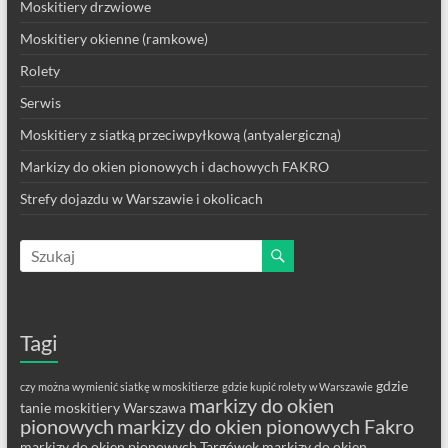
Moskitiery drzwiowe
Moskitiery okienne (ramkowe)
Rolety
Serwis
Moskitiery z siatką przeciwpyłkową (antyalergiczną)
Markizy do okien pionowych i dachowych FAKRO
Strefy dojazdu w Warszawie i okolicach
Tagi
gdzie
czy można wymienić siatkę w moskitierze
gdzie kupić rolety w Warszawie
markizy do okien
tanie moskitiery Warszawa
pionowych
markizy do okien pionowych Fakro
markizy do okien pionowych Targówek
markizy do okien