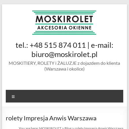
Skip
to
content
MOSKIROLET
tel.: +48 515 874 011 | e-mail:
siatki na
owady |
biuro@moskirolet.pl
moskitiery
MOSKITIERY, ROLETY i ŻALUZJE z dojazdem do klienta
okienne |
(Warszawa i okolice)
rolety i
żaluzje |
moskitiery
ramkowe i
Menu
drzwiowe
|
Warszawa
rolety Impresja Anwis Warszawa
You are here:
MOSKIROLET
>
Blog
>
rolety Impresja Anwis Warszawa