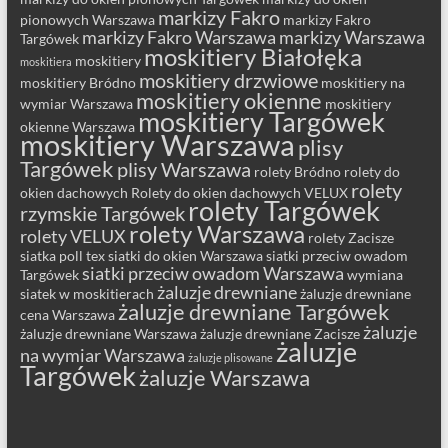
markizy Fakro
pionowych Warszawa
markizy Fakro
markizy Fakro Warszawa
markizy Warszawa
Targówek
moskitiery Białołęka
moskitiery
moskitiera
moskitiery drzwiowe
moskitiery Bródno
moskitiery na
moskitiery okienne
wymiar Warszawa
moskitiery
moskitiery Targówek
okienne Warszawa
moskitiery Warszawa
plisy
Targówek
plisy Warszawa
rolety Bródno
rolety do
rolety
okien dachowych
Rolety do okien dachowych VELUX
rolety Targówek
rzymskie Targówek
rolety Warszawa
rolety VELUX
rolety Zacisze
siatka poll tex
siatki do okien Warszawa
siatki przeciw owadom
siatki przeciw owadom Warszawa
Targówek
wymiana
żaluzje drewniane
siatek w moskitierach
żaluzje drewniane
żaluzje drewniane Targówek
cena Warszawa
żaluzje
żaluzje drewniane Warszawa
żaluzje drewniane Zacisze
żaluzje
na wymiar Warszawa
żaluzje plisowane
Targówek
żaluzje Warszawa