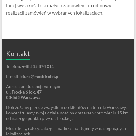
innej wysokości dla małych zamówień lub odmowy
realizacji zamówień w wybranych lokalizacjach.
Kontakt
Telefon:
+48 515 874 011
E-mail:
biuro@moskirolet.pl
Adres punktu stacjonarnego:
ul. Trocka 6 lok. 47,
03-563 Warszawa
Dojeżdżamy przede wszystkim do klientów na terenie Warszawy,
koncentrujemy swoją działalność na obszarze w promieniu 15 km
od naszego punktu przy ul. Trockiej.
Moskitiery, rolety, żaluzje i markizy montujemy w następujących
lokalizacjach: