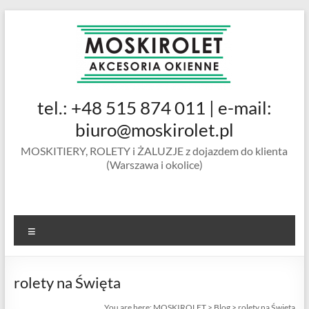
Skip
to
content
MOSKIROLET
tel.: +48 515 874 011 | e-mail:
siatki na
owady |
biuro@moskirolet.pl
moskitiery
MOSKITIERY, ROLETY i ŻALUZJE z dojazdem do klienta
okienne |
(Warszawa i okolice)
rolety i
żaluzje |
moskitiery
ramkowe i
Menu
drzwiowe
|
Warszawa
rolety na Święta
You are here:
MOSKIROLET
>
Blog
>
rolety na Święta