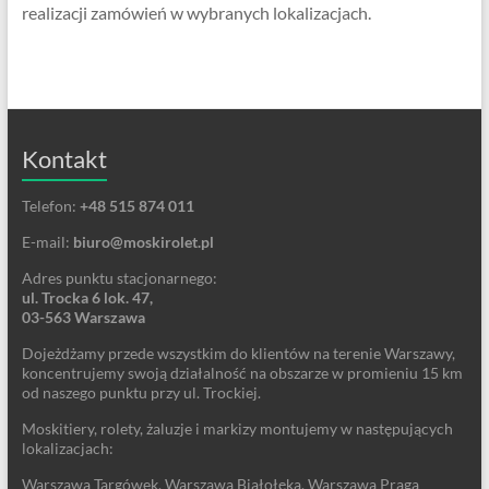
realizacji zamówień w wybranych lokalizacjach.
Kontakt
Telefon:
+48 515 874 011
E-mail:
biuro@moskirolet.pl
Adres punktu stacjonarnego:
ul. Trocka 6 lok. 47,
03-563 Warszawa
Dojeżdżamy przede wszystkim do klientów na terenie Warszawy,
koncentrujemy swoją działalność na obszarze w promieniu 15 km
od naszego punktu przy ul. Trockiej.
Moskitiery, rolety, żaluzje i markizy montujemy w następujących
lokalizacjach:
Warszawa Targówek, Warszawa Białołęka, Warszawa Praga