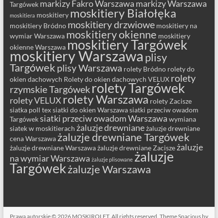
markizy Fakro Warszawa
markizy Warszawa
Targówek
moskitiery Białołęka
moskitiery
moskitiera
moskitiery drzwiowe
moskitiery Bródno
moskitiery na
moskitiery okienne
wymiar Warszawa
moskitiery
moskitiery Targówek
okienne Warszawa
moskitiery Warszawa
plisy
Targówek
plisy Warszawa
rolety Bródno
rolety do
rolety
okien dachowych
Rolety do okien dachowych VELUX
rolety Targówek
rzymskie Targówek
rolety Warszawa
rolety VELUX
rolety Zacisze
siatka poll tex
siatki do okien Warszawa
siatki przeciw owadom
siatki przeciw owadom Warszawa
Targówek
wymiana
żaluzje drewniane
siatek w moskitierach
żaluzje drewniane
żaluzje drewniane Targówek
cena Warszawa
żaluzje
żaluzje drewniane Warszawa
żaluzje drewniane Zacisze
żaluzje
na wymiar Warszawa
żaluzje plisowane
Targówek
żaluzje Warszawa
Prawa autorskie © 2026
MOSKIROLET
. All rights reserved. Theme
Spacious
by