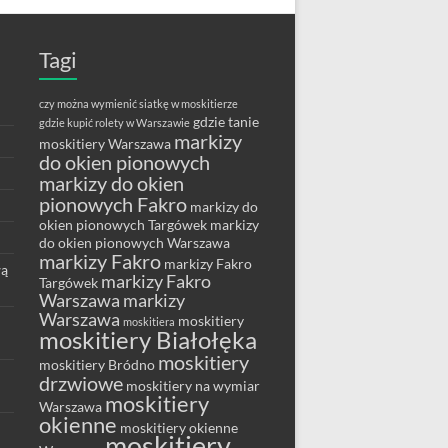
Tagi
czy można wymienić siatkę w moskitierze
gdzie tanie
gdzie kupić rolety w Warszawie
markizy
moskitiery Warszawa
do okien pionowych
markizy do okien
pionowych Fakro
markizy do
okien pionowych Targówek
markizy
do okien pionowych Warszawa
markizy Fakro
markizy Fakro
wą
markizy Fakro
Targówek
Warszawa
markizy
Warszawa
moskitiery
moskitiera
moskitiery Białołęka
moskitiery
moskitiery Bródno
drzwiowe
moskitiery na wymiar
moskitiery
Warszawa
okienne
moskitiery okienne
moskitiery