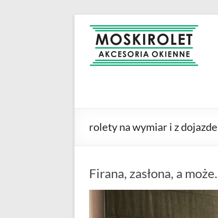
Skip
to
MOSKIROLET
siatki na
content
owady |
moskitiery
okienne |
rolety i
żaluzje |
moskitiery
ramkowe i
rolety na wymiar i z dojazd
drzwiowe
|
Warszawa
Firana, zasłona, a moż