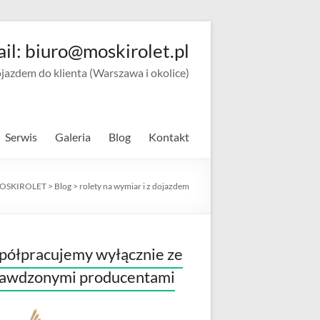
ail: biuro@moskirolet.pl
zdem do klienta (Warszawa i okolice)
Serwis
Galeria
Blog
Kontakt
OSKIROLET
>
Blog
>
rolety na wymiar i z dojazdem
ółpracujemy wyłącznie ze
rawdzonymi producentami