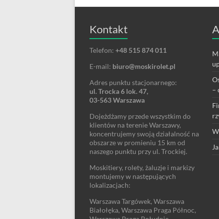
Kontakt
A
Telefon:
+48 515 874 011
Ma
up
E-mail:
biuro@moskirolet.pl
Os
Adres punktu stacjonarnego:
– 
ul. Trocka 6 lok. 47,
03-563 Warszawa
Fi
rz
Dojeżdżamy przede wszystkim do
klientów na terenie Warszawy,
We
koncentrujemy swoją działalność na
obszarze w promieniu 15 km od
Ja
naszego punktu przy ul. Trockiej.
Moskitiery, rolety, żaluzje i markizy
montujemy w następujących
lokalizacjach:
Warszawa Targówek, Warszawa
Białołęka, Warszawa Praga Północ,
Warszawa Praga Południe,