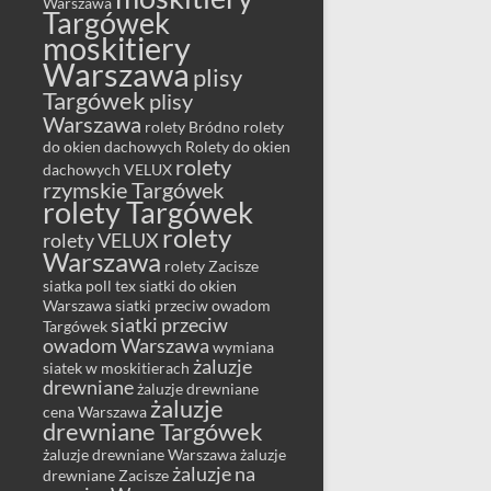
Warszawa
Targówek
moskitiery
Warszawa
plisy
Targówek
plisy
Warszawa
rolety Bródno
rolety
do okien dachowych
Rolety do okien
rolety
dachowych VELUX
rzymskie Targówek
rolety Targówek
rolety
rolety VELUX
Warszawa
rolety Zacisze
siatka poll tex
siatki do okien
Warszawa
siatki przeciw owadom
siatki przeciw
Targówek
owadom Warszawa
wymiana
żaluzje
siatek w moskitierach
drewniane
żaluzje drewniane
żaluzje
cena Warszawa
drewniane Targówek
żaluzje drewniane Warszawa
żaluzje
żaluzje na
drewniane Zacisze