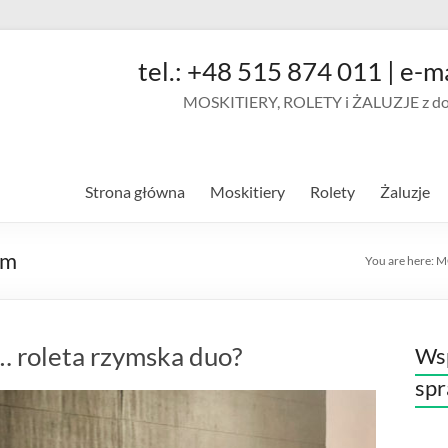
tel.: +48 515 874 011 | e-m
MOSKITIERY, ROLETY i ŻALUZJE z doja
Strona główna
Moskitiery
Rolety
Żaluzje
em
You are here:
M
e… roleta rzymska duo?
Wsp
sp