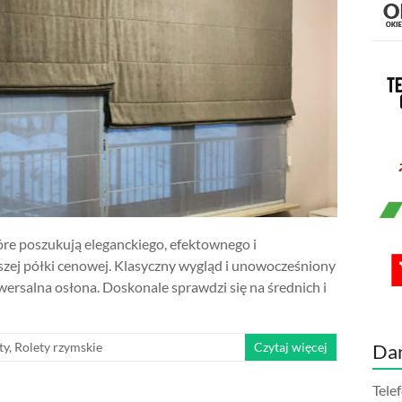
tóre poszukują eleganckiego, efektownego i
zej półki cenowej. Klasyczny wygląd i unowocześniony
iwersalna osłona. Doskonale sprawdzi się na średnich i
ty
,
Rolety rzymskie
Czytaj więcej
Da
Tele