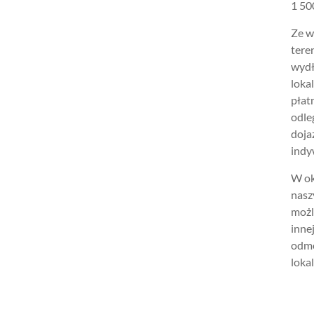
1 500
Ze w
tere
wydł
loka
płat
odle
doja
indy
W ok
nasz
możl
inne
odmo
lokal