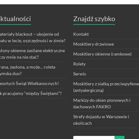
ktualności
Znajdź szybko
teriały blackout – ukojenie od
Kontakt
ału w lecie, oszczędności w zimie?
Moskitiery drzwiowe
łony okienne zasilane elektryczne
Moskitiery okienne (ramkowe)
czy mnie na nie stać?
Rolety
rana, zasłona, a może… roleta
ymska duo?
Serwis
sołych Świąt Wielkanocnych!
Moskitiery z siatką przeciwpyłko
(antyalergiczną)
k pracujemy “między Świętami”?
Markizy do okien pionowych i
dachowych FAKRO
Strefy dojazdu w Warszawie i
okolicach