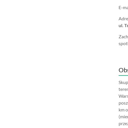
E-ma
Adre
ul. 
Zach
spot
Obs
Skup
tere
Wars
posz
km o
(mie
prze