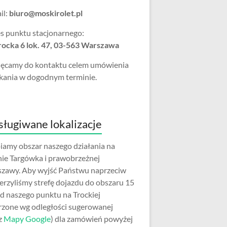
il:
biuro@moskirolet.pl
s punktu stacjonarnego:
Trocka 6 lok. 47, 03-563 Warszawa
ęcamy do kontaktu celem umówienia
kania w dogodnym terminie.
ługiwane lokalizacje
iamy obszar naszego działania na
nie Targówka i prawobrzeżnej
zawy. Aby wyjść Państwu naprzeciw
erzyliśmy strefę dojazdu do obszaru 15
d naszego punktu na Trockiej
rzone wg odległości sugerowanej
z
Mapy Google
) dla zamówień powyżej