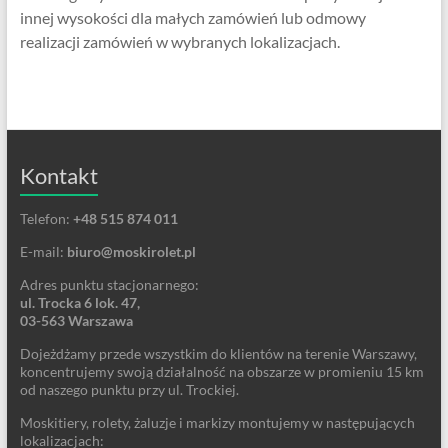
innej wysokości dla małych zamówień lub odmowy
realizacji zamówień w wybranych lokalizacjach.
Kontakt
Telefon:
+48 515 874 011
E-mail:
biuro@moskirolet.pl
Adres punktu stacjonarnego:
ul. Trocka 6 lok. 47,
03-563 Warszawa
Dojeżdżamy przede wszystkim do klientów na terenie Warszawy,
koncentrujemy swoją działalność na obszarze w promieniu 15 km
od naszego punktu przy ul. Trockiej.
Moskitiery, rolety, żaluzje i markizy montujemy w następujących
lokalizacjach: