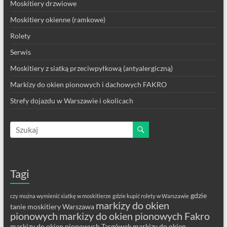
Moskitiery drzwiowe
Moskitiery okienne (ramkowe)
Rolety
Serwis
Moskitiery z siatką przeciwpyłkową (antyalergiczną)
Markizy do okien pionowych i dachowych FAKRO
Strefy dojazdu w Warszawie i okolicach
Tagi
gdzie
czy można wymienić siatkę w moskitierze
gdzie kupić rolety w Warszawie
markizy do okien
tanie moskitiery Warszawa
pionowych
markizy do okien pionowych Fakro
markizy do okien pionowych Targówek
markizy do okien