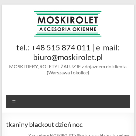
Skip
to
content
MOSKIROLET
tel.: +48 515 874 011 | e-mail:
siatki na
owady |
biuro@moskirolet.pl
moskitiery
MOSKITIERY, ROLETY i ŻALUZJE z dojazdem do klienta
okienne |
(Warszawa i okolice)
rolety i
żaluzje |
moskitiery
ramkowe i
Menu
drzwiowe
|
Warszawa
tkaniny blackout dzień noc
You are here:
MOSKIROLET
>
Blog
>
tkaniny blackout dzień noc