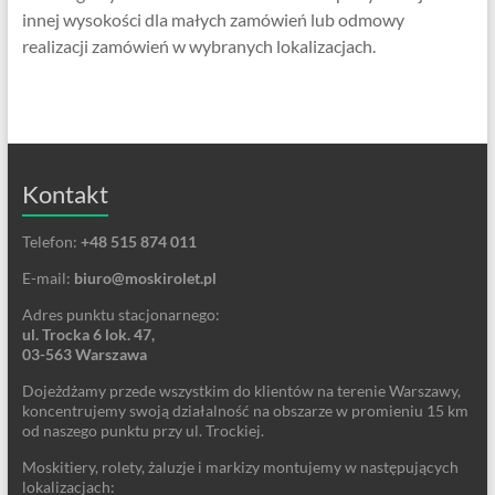
innej wysokości dla małych zamówień lub odmowy
realizacji zamówień w wybranych lokalizacjach.
Kontakt
Telefon:
+48 515 874 011
E-mail:
biuro@moskirolet.pl
Adres punktu stacjonarnego:
ul. Trocka 6 lok. 47,
03-563 Warszawa
Dojeżdżamy przede wszystkim do klientów na terenie Warszawy,
koncentrujemy swoją działalność na obszarze w promieniu 15 km
od naszego punktu przy ul. Trockiej.
Moskitiery, rolety, żaluzje i markizy montujemy w następujących
lokalizacjach: