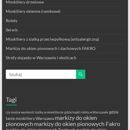
Moskitiery drzwiowe
Moskitiery okienne (ramkowe)
Rolety
Serwis
Moskitiery z siatką przeciwpyłkową (antyalergiczną)
Markizy do okien pionowych i dachowych FAKRO
Strefy dojazdu w Warszawie i okolicach
Tagi
gdzie
czy można wymienić siatkę w moskitierze
gdzie kupić rolety w Warszawie
markizy do okien
tanie moskitiery Warszawa
pionowych
markizy do okien pionowych Fakro
markizy do okien pionowych Targówek
markizy do okien