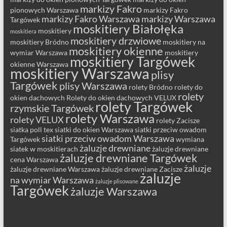
markizy Fakro
pionowych Warszawa
markizy Fakro
markizy Fakro Warszawa
markizy Warszawa
Targówek
moskitiery Białołęka
moskitiery
moskitiera
moskitiery drzwiowe
moskitiery Bródno
moskitiery na
moskitiery okienne
wymiar Warszawa
moskitiery
moskitiery Targówek
okienne Warszawa
moskitiery Warszawa
plisy
Targówek
plisy Warszawa
rolety Bródno
rolety do
rolety
okien dachowych
Rolety do okien dachowych VELUX
rolety Targówek
rzymskie Targówek
rolety Warszawa
rolety VELUX
rolety Zacisze
siatka poll tex
siatki do okien Warszawa
siatki przeciw owadom
siatki przeciw owadom Warszawa
Targówek
wymiana
żaluzje drewniane
siatek w moskitierach
żaluzje drewniane
żaluzje drewniane Targówek
cena Warszawa
żaluzje
żaluzje drewniane Warszawa
żaluzje drewniane Zacisze
żaluzje
na wymiar Warszawa
żaluzje plisowane
Targówek
żaluzje Warszawa