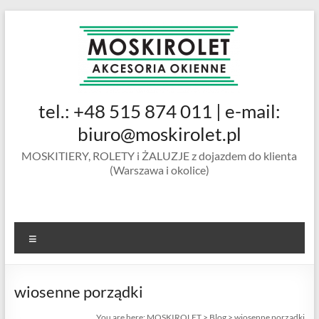
Skip
to
content
MOSKIROLET
tel.: +48 515 874 011 | e-mail:
siatki na
owady |
biuro@moskirolet.pl
moskitiery
MOSKITIERY, ROLETY i ŻALUZJE z dojazdem do klienta
okienne |
(Warszawa i okolice)
rolety i
żaluzje |
moskitiery
ramkowe i
Menu
drzwiowe
|
Warszawa
wiosenne porządki
You are here:
MOSKIROLET
>
Blog
>
wiosenne porządki