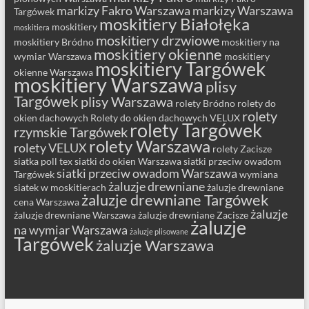
markizy Fakro Warszawa
markizy Warszawa
Targówek
moskitiery Białołęka
moskitiery
moskitiera
moskitiery drzwiowe
moskitiery Bródno
moskitiery na
moskitiery okienne
wymiar Warszawa
moskitiery
moskitiery Targówek
okienne Warszawa
moskitiery Warszawa
plisy
Targówek
plisy Warszawa
rolety Bródno
rolety do
rolety
okien dachowych
Rolety do okien dachowych VELUX
rolety Targówek
rzymskie Targówek
rolety Warszawa
rolety VELUX
rolety Zacisze
siatka poll tex
siatki do okien Warszawa
siatki przeciw owadom
siatki przeciw owadom Warszawa
Targówek
wymiana
żaluzje drewniane
siatek w moskitierach
żaluzje drewniane
żaluzje drewniane Targówek
cena Warszawa
żaluzje
żaluzje drewniane Warszawa
żaluzje drewniane Zacisze
żaluzje
na wymiar Warszawa
żaluzje plisowane
Targówek
żaluzje Warszawa