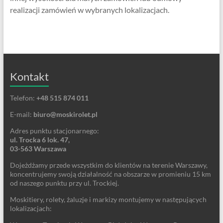
realizacji zamówień w wybranych lokalizacjach.
Kontakt
Telefon:
+48 515 874 011
E-mail:
biuro@moskirolet.pl
Adres punktu stacjonarnego:
ul. Trocka 6 lok. 47,
03-563 Warszawa
Dojeżdżamy przede wszystkim do klientów na terenie Warszawy,
koncentrujemy swoją działalność na obszarze w promieniu 15 km
od naszego punktu przy ul. Trockiej.
Moskitiery, rolety, żaluzje i markizy montujemy w następujących
lokalizacjach: