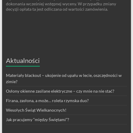
dokonania wcześniej wstępnej wyceny. W przypadku zmiany
decyzji opłata ta jest odliczana od wartości zamówienia.
Aktualności
Materiały blackout – ukojenie od upału w lecie, oszczędności w
zimie?
Osłony okienne zasilane elektryczne – czy mnie na nie stać?
Firana, zasłona, a może… roleta rzymska duo?
Wesołych Świąt Wielkanocnych!
Jak pracujemy “między Świętami”?