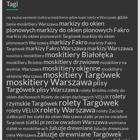
Tagi
gdzie
czy można wymienić siatkę w moskitierze
gdzie kupić rolety w Warszawie
markizy do okien
tanie moskitiery Warszawa
pionowych
markizy do okien pionowych Fakro
markizy do okien pionowych Targówek
markizy do okien
markizy Fakro
pionowych Warszawa
markizy Fakro
markizy Fakro Warszawa
markizy Warszawa
Targówek
moskitiery Białołęka
moskitiery
moskitiera
moskitiery drzwiowe
moskitiery Bródno
moskitiery na
moskitiery okienne
wymiar Warszawa
moskitiery
moskitiery Targówek
okienne Warszawa
moskitiery Warszawa
plisy
Targówek
plisy Warszawa
rolety Bródno
rolety do
rolety
okien dachowych
Rolety do okien dachowych VELUX
rolety Targówek
rzymskie Targówek
rolety Warszawa
rolety VELUX
rolety Zacisze
siatka poll tex
siatki do okien Warszawa
siatki przeciw owadom
siatki przeciw owadom Warszawa
Targówek
wymiana
żaluzje drewniane
siatek w moskitierach
żaluzje drewniane
żaluzje drewniane Targówek
cena Warszawa