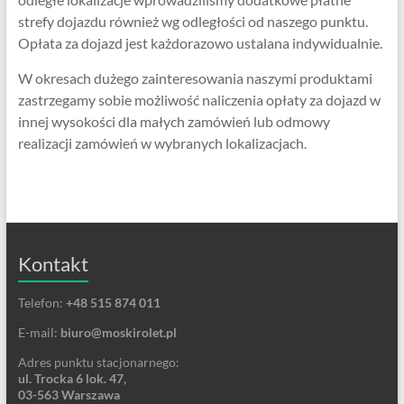
strefy dojazdu również wg odległości od naszego punktu.
Opłata za dojazd jest każdorazowo ustalana indywidualnie.
W okresach dużego zainteresowania naszymi produktami
zastrzegamy sobie możliwość naliczenia opłaty za dojazd w
innej wysokości dla małych zamówień lub odmowy
realizacji zamówień w wybranych lokalizacjach.
Kontakt
Telefon:
+48 515 874 011
E-mail:
biuro@moskirolet.pl
Adres punktu stacjonarnego:
ul. Trocka 6 lok. 47,
03-563 Warszawa