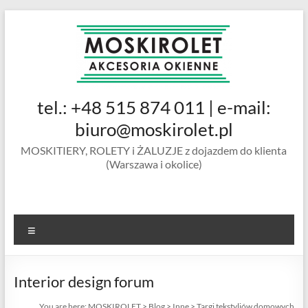
Skip
to
content
MOSKIROLET
tel.: +48 515 874 011 | e-mail:
siatki na
owady |
biuro@moskirolet.pl
moskitiery
MOSKITIERY, ROLETY i ŻALUZJE z dojazdem do klienta
okienne |
(Warszawa i okolice)
rolety i
żaluzje |
moskitiery
ramkowe i
Menu
drzwiowe
|
Warszawa
Interior design forum
You are here:
MOSKIROLET
>
Blog
>
Inne
>
Targi tekstyliów domowych