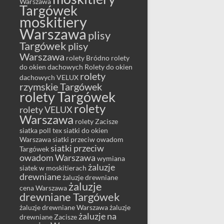
Warszawa
Targówek
moskitiery
Warszawa
plisy
Targówek
plisy
Warszawa
rolety Bródno
rolety
do okien dachowych
Rolety do okien
rolety
dachowych VELUX
rzymskie Targówek
rolety Targówek
rolety
rolety VELUX
Warszawa
rolety Zacisze
siatka poll tex
siatki do okien
Warszawa
siatki przeciw owadom
siatki przeciw
Targówek
owadom Warszawa
wymiana
żaluzje
siatek w moskitierach
drewniane
żaluzje drewniane
żaluzje
cena Warszawa
drewniane Targówek
żaluzje drewniane Warszawa
żaluzje
żaluzje na
drewniane Zacisze