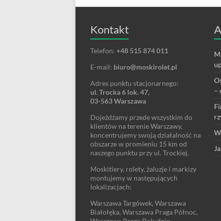
Kontakt
A
Telefon:
+48 515 874 011
Ma
up
E-mail:
biuro@moskirolet.pl
Os
Adres punktu stacjonarnego:
– 
ul. Trocka 6 lok. 47,
03-563 Warszawa
Fi
rz
Dojeżdżamy przede wszystkim do
klientów na terenie Warszawy,
We
koncentrujemy swoją działalność na
obszarze w promieniu 15 km od
Ja
naszego punktu przy ul. Trockiej.
Moskitiery, rolety, żaluzje i markizy
montujemy w następujących
lokalizacjach:
Warszawa Targówek, Warszawa
Białołęka, Warszawa Praga Północ,
Warszawa Praga Południe,