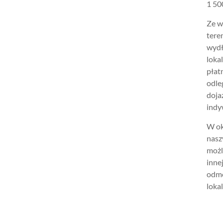
1 500
Ze w
tere
wydł
loka
płat
odle
doja
indy
W ok
nasz
możl
inne
odmo
lokal