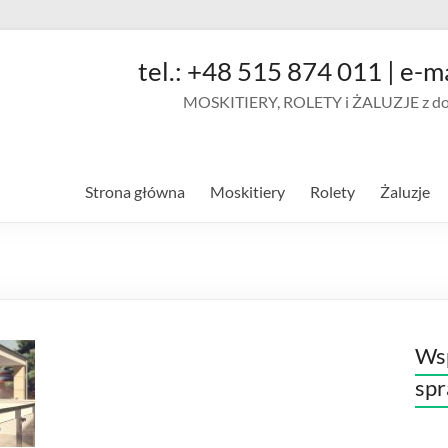
tel.: +48 515 874 011 | e-m
MOSKITIERY, ROLETY i ŻALUZJE z doja
Strona główna
Moskitiery
Rolety
Żaluzje
Wsp
sp