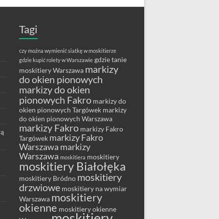
Tagi
czy można wymienić siatkę w moskitierze
gdzie tanie
gdzie kupić rolety w Warszawie
markizy
moskitiery Warszawa
do okien pionowych
markizy do okien
pionowych Fakro
markizy do
okien pionowych Targówek
markizy
do okien pionowych Warszawa
markizy Fakro
markizy Fakro
wą
markizy Fakro
Targówek
Warszawa
markizy
Warszawa
moskitiery
moskitiera
moskitiery Białołęka
moskitiery
moskitiery Bródno
drzwiowe
moskitiery na wymiar
moskitiery
Warszawa
okienne
moskitiery okienne
moskitiery