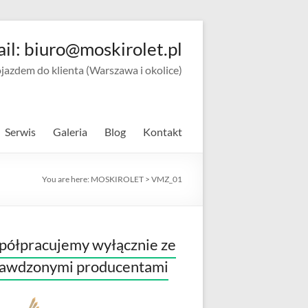
ail: biuro@moskirolet.pl
zdem do klienta (Warszawa i okolice)
Serwis
Galeria
Blog
Kontakt
You are here:
MOSKIROLET
>
VMZ_01
ółpracujemy wyłącznie ze
rawdzonymi producentami