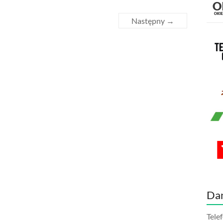
Następny →
Da
Tele