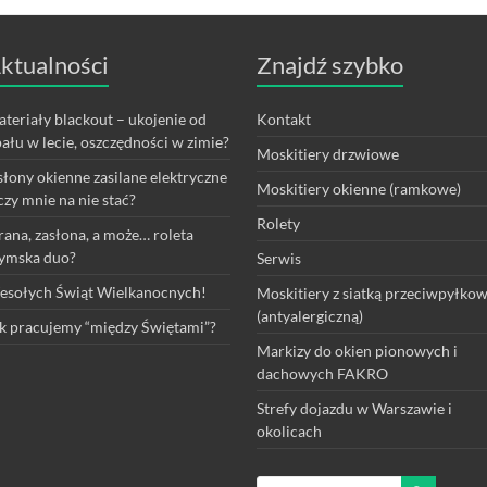
ktualności
Znajdź szybko
teriały blackout – ukojenie od
Kontakt
ału w lecie, oszczędności w zimie?
Moskitiery drzwiowe
łony okienne zasilane elektryczne
Moskitiery okienne (ramkowe)
czy mnie na nie stać?
Rolety
rana, zasłona, a może… roleta
ymska duo?
Serwis
sołych Świąt Wielkanocnych!
Moskitiery z siatką przeciwpyłko
(antyalergiczną)
k pracujemy “między Świętami”?
Markizy do okien pionowych i
dachowych FAKRO
Strefy dojazdu w Warszawie i
okolicach