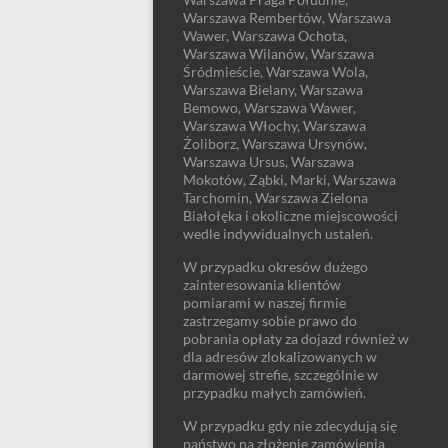
Warszawa Rembertów, Warszawa
Wawer, Warszawa Ochota,
Warszawa Wilanów, Warszawa
Śródmieście, Warszawa Wola,
Warszawa Bielany, Warszawa
Bemowo, Warszawa Wawer,
Warszawa Włochy, Warszawa
Żoliborz, Warszawa Ursynów,
Warszawa Ursus, Warszawa
Mokotów, Ząbki, Marki, Warszawa
Tarchomin, Warszawa Zielona
Białołęka i okoliczne miejscowości
wedle indywidualnych ustaleń.
W przypadku okresów dużego
zainteresowania klientów
pomiarami w naszej firmie
zastrzegamy sobie prawo do
pobrania opłaty za dojazd również w
dla adresów zlokalizowanych w
darmowej strefie, szczególnie w
przypadku małych zamówień.
W przypadku gdy nie zdecydują się
państwo na złożenie zamówienia