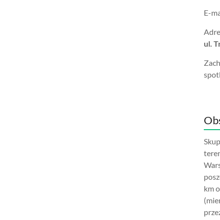
E-ma
Adre
ul. 
Zach
spot
Obs
Skup
tere
Wars
posz
km o
(mie
prze