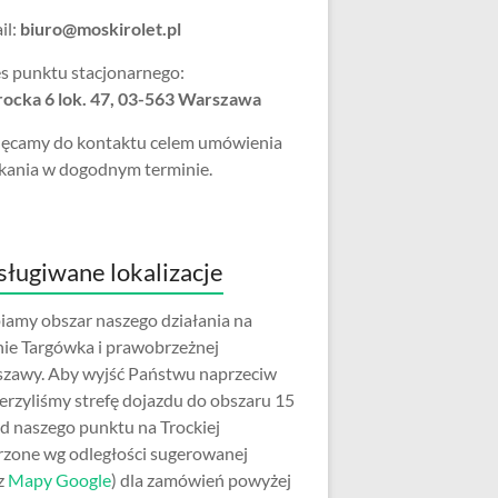
il:
biuro@moskirolet.pl
s punktu stacjonarnego:
Trocka 6 lok. 47, 03-563 Warszawa
ęcamy do kontaktu celem umówienia
kania w dogodnym terminie.
ługiwane lokalizacje
iamy obszar naszego działania na
nie Targówka i prawobrzeżnej
zawy. Aby wyjść Państwu naprzeciw
erzyliśmy strefę dojazdu do obszaru 15
d naszego punktu na Trockiej
rzone wg odległości sugerowanej
z
Mapy Google
) dla zamówień powyżej