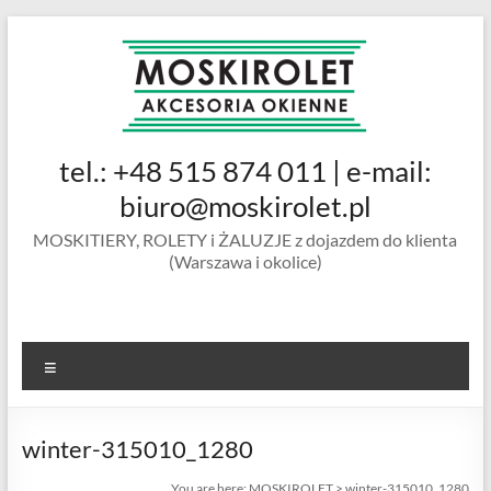
Skip
to
content
MOSKIROLET
tel.: +48 515 874 011 | e-mail:
siatki na
owady |
biuro@moskirolet.pl
moskitiery
MOSKITIERY, ROLETY i ŻALUZJE z dojazdem do klienta
okienne |
(Warszawa i okolice)
rolety i
żaluzje |
moskitiery
ramkowe i
Menu
drzwiowe
|
Warszawa
winter-315010_1280
You are here:
MOSKIROLET
>
winter-315010_1280