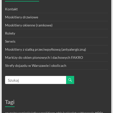
Kontakt
Moskitiery drzwiowe
Moskitiery okienne (ramkowe)
Rolety
Serwis
Moskitiery z siatką przeciwpyłkową (antyalergiczną)
Markizy do okien pionowych i dachowych FAKRO
Strefy dojazdu w Warszawie i okolicach
Tagi
gdzie
czy można wymienić siatkę w moskitierze
gdzie kupić rolety w Warszawie