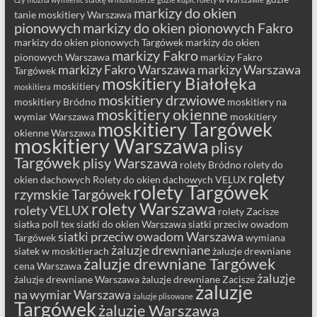
markizy do okien
tanie moskitiery Warszawa
pionowych
markizy do okien pionowych Fakro
markizy do okien pionowych Targówek
markizy do okien
markizy Fakro
pionowych Warszawa
markizy Fakro
markizy Fakro Warszawa
markizy Warszawa
Targówek
moskitiery Białołęka
moskitiery
moskitiera
moskitiery drzwiowe
moskitiery Bródno
moskitiery na
moskitiery okienne
wymiar Warszawa
moskitiery
moskitiery Targówek
okienne Warszawa
moskitiery Warszawa
plisy
Targówek
plisy Warszawa
rolety Bródno
rolety do
rolety
okien dachowych
Rolety do okien dachowych VELUX
rolety Targówek
rzymskie Targówek
rolety Warszawa
rolety VELUX
rolety Zacisze
siatka poll tex
siatki do okien Warszawa
siatki przeciw owadom
siatki przeciw owadom Warszawa
Targówek
wymiana
żaluzje drewniane
siatek w moskitierach
żaluzje drewniane
żaluzje drewniane Targówek
cena Warszawa
żaluzje
żaluzje drewniane Warszawa
żaluzje drewniane Zacisze
żaluzje
na wymiar Warszawa
żaluzje plisowane
Targówek
żaluzje Warszawa