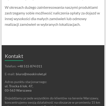
W okresach dużego zainteresowania naszymi produktami
zastrzegamy sobie możliwość naliczenia opłaty za dojazd w
innej wysokości dla małych zamówień lub odmowy
realizacji zamówień w wybranych lokalizacjach.
Kontakt
Telefon:
+48 515 874 011
E-mail:
biuro@moskirolet.pl
Adres punktu stacjonarnego:
ul. Trocka 6 lok. 47,
03-563 Warszawa
Dojeżdżamy przede wszystkim do klientów na terenie Warszawy,
koncentrujemy swoją działalność na obszarze w promieniu 15 km