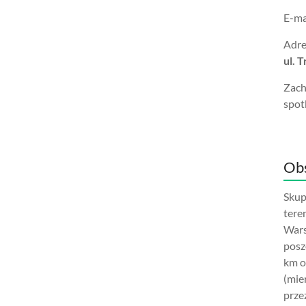
E-ma
Adre
ul. 
Zach
spot
Obs
Skup
tere
Wars
posz
km o
(mie
prze