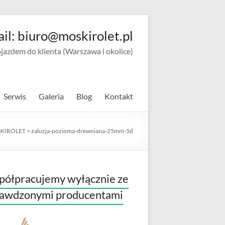
ail: biuro@moskirolet.pl
zdem do klienta (Warszawa i okolice)
Serwis
Galeria
Blog
Kontakt
KIROLET
>
zaluzja-pozioma-drewniana-25mm-5d
ółpracujemy wyłącznie ze
rawdzonymi producentami