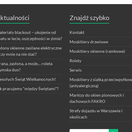
ktualności
Znajdź szybko
teriały blackout – ukojenie od
Kontakt
ału w lecie, oszczędności w zimie?
Moskitiery drzwiowe
łony okienne zasilane elektryczne
Moskitiery okienne (ramkowe)
czy mnie na nie stać?
Rolety
rana, zasłona, a może… roleta
ymska duo?
Serwis
sołych Świąt Wielkanocnych!
Moskitiery z siatką przeciwpyłko
(antyalergiczną)
k pracujemy “między Świętami”?
Markizy do okien pionowych i
dachowych FAKRO
Strefy dojazdu w Warszawie i
okolicach