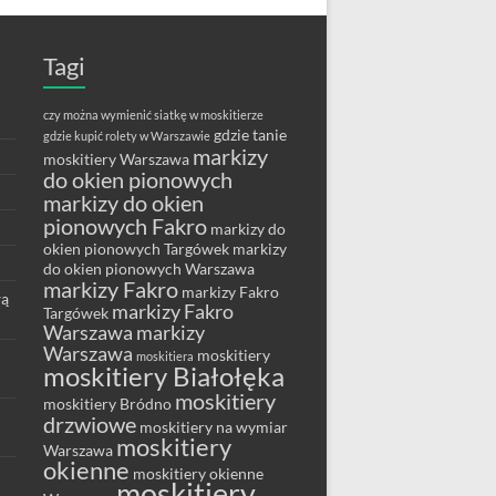
Tagi
czy można wymienić siatkę w moskitierze
gdzie tanie
gdzie kupić rolety w Warszawie
markizy
moskitiery Warszawa
do okien pionowych
markizy do okien
pionowych Fakro
markizy do
okien pionowych Targówek
markizy
do okien pionowych Warszawa
markizy Fakro
markizy Fakro
wą
markizy Fakro
Targówek
Warszawa
markizy
Warszawa
moskitiery
moskitiera
moskitiery Białołęka
moskitiery
moskitiery Bródno
drzwiowe
moskitiery na wymiar
moskitiery
Warszawa
okienne
moskitiery okienne
moskitiery