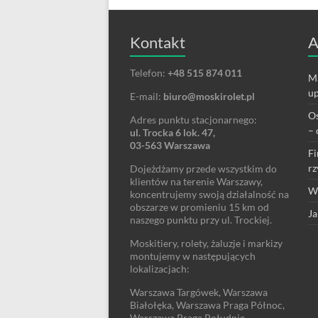
Kontakt
A
Telefon:
+48 515 874 011
Ma
up
E-mail:
biuro@moskirolet.pl
Os
Adres punktu stacjonarnego:
– 
ul. Trocka 6 lok. 47,
03-563 Warszawa
Fi
rz
Dojeżdżamy przede wszystkim do
klientów na terenie Warszawy,
We
koncentrujemy swoją działalność na
obszarze w promieniu 15 km od
Ja
naszego punktu przy ul. Trockiej.
Moskitiery, rolety, żaluzje i markizy
montujemy w następujących
lokalizacjach:
Warszawa Targówek, Warszawa
Białołęka, Warszawa Praga Północ,
Warszawa Praga Południe,