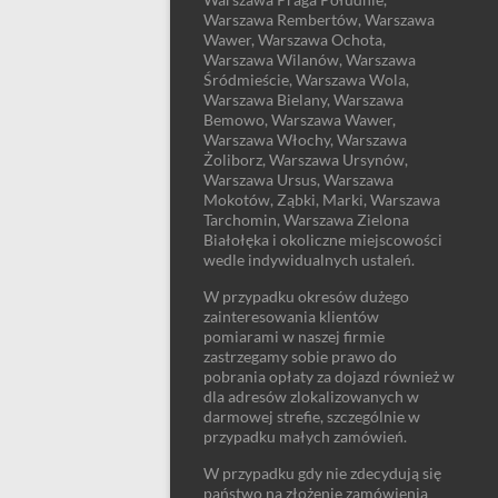
Warszawa Rembertów, Warszawa
Wawer, Warszawa Ochota,
Warszawa Wilanów, Warszawa
Śródmieście, Warszawa Wola,
Warszawa Bielany, Warszawa
Bemowo, Warszawa Wawer,
Warszawa Włochy, Warszawa
Żoliborz, Warszawa Ursynów,
Warszawa Ursus, Warszawa
Mokotów, Ząbki, Marki, Warszawa
Tarchomin, Warszawa Zielona
Białołęka i okoliczne miejscowości
wedle indywidualnych ustaleń.
W przypadku okresów dużego
zainteresowania klientów
pomiarami w naszej firmie
zastrzegamy sobie prawo do
pobrania opłaty za dojazd również w
dla adresów zlokalizowanych w
darmowej strefie, szczególnie w
przypadku małych zamówień.
W przypadku gdy nie zdecydują się
państwo na złożenie zamówienia