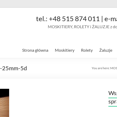
tel.: +48 515 874 011 | e-m
MOSKITIERY, ROLETY i ŻALUZJE z doja
Strona główna
Moskitiery
Rolety
Żaluzje
na-25mm-5d
You are here:
MOS
Wsp
sp