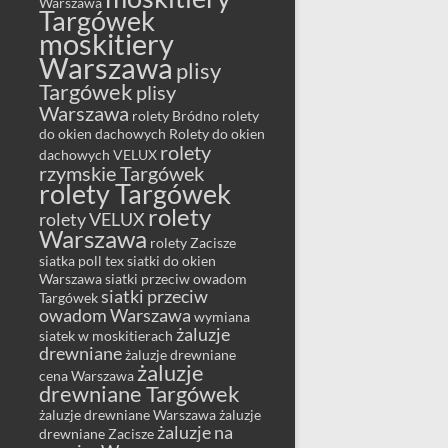
Warszawa
Targówek
moskitiery
Warszawa
plisy
Targówek
plisy
Warszawa
rolety Bródno
rolety
do okien dachowych
Rolety do okien
rolety
dachowych VELUX
rzymskie Targówek
rolety Targówek
rolety
rolety VELUX
Warszawa
rolety Zacisze
siatka poll tex
siatki do okien
Warszawa
siatki przeciw owadom
siatki przeciw
Targówek
owadom Warszawa
wymiana
żaluzje
siatek w moskitierach
drewniane
żaluzje drewniane
żaluzje
cena Warszawa
drewniane Targówek
żaluzje drewniane Warszawa
żaluzje
żaluzje na
drewniane Zacisze