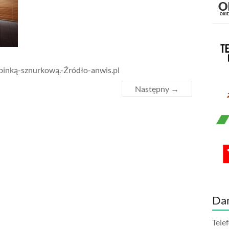
binką-sznurkową.-Źródło-anwis.pl
Następny →
Da
Tele