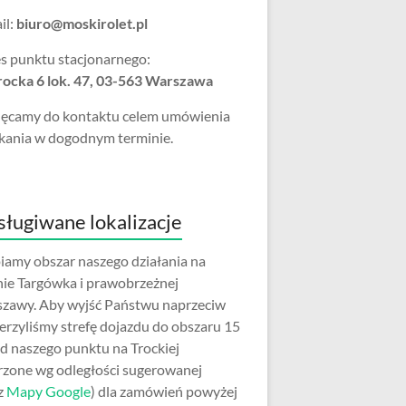
il:
biuro@moskirolet.pl
s punktu stacjonarnego:
Trocka 6 lok. 47, 03-563 Warszawa
ęcamy do kontaktu celem umówienia
kania w dogodnym terminie.
ługiwane lokalizacje
iamy obszar naszego działania na
nie Targówka i prawobrzeżnej
zawy. Aby wyjść Państwu naprzeciw
erzyliśmy strefę dojazdu do obszaru 15
d naszego punktu na Trockiej
rzone wg odległości sugerowanej
z
Mapy Google
) dla zamówień powyżej