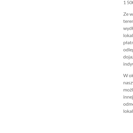
1 500
Ze w
tere
wydł
loka
płat
odle
doja
indy
W ok
nasz
możl
inne
odmo
lokal