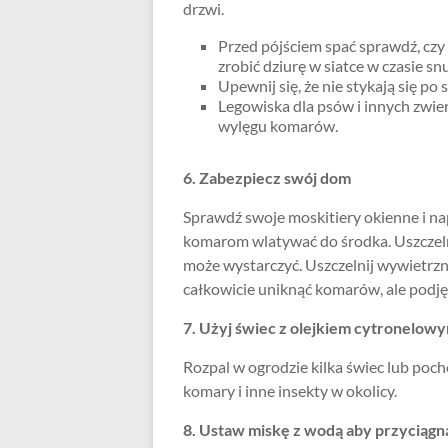
drzwi.
Przed pójściem spać sprawdź, czy 
zrobić dziurę w siatce w czasie snu
Upewnij się, że nie stykają się po
Legowiska dla psów i innych zwie
wylęgu komarów.
6. Zabezpiecz swój dom
Sprawdź swoje moskitiery okienne i na
komarom wlatywać do środka. Uszczelni
może wystarczyć. Uszczelnij wywietrzn
całkowicie uniknąć komarów, ale podj
7. Użyj świec z olejkiem cytronelow
Rozpal w ogrodzie kilka świec lub po
komary i inne insekty w okolicy.
8. Ustaw miskę z wodą aby przyciąg