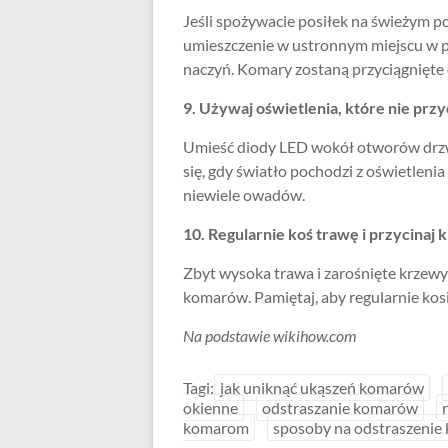
Jeśli spożywacie posiłek na świeżym p
umieszczenie w ustronnym miejscu w p
naczyń. Komary zostaną przyciągnięte
9. Używaj oświetlenia, które nie pr
Umieść diody LED wokół otworów drzw
się, gdy światło pochodzi z oświetlen
niewiele owadów.
10. Regularnie koś trawę i przycinaj
Zbyt wysoka trawa i zarośnięte krzewy
komarów. Pamiętaj, aby regularnie kosi
Na podstawie wikihow.com
Tagi:
jak uniknąć ukąszeń komarów
okienne
odstraszanie komarów
komarom
sposoby na odstraszeni