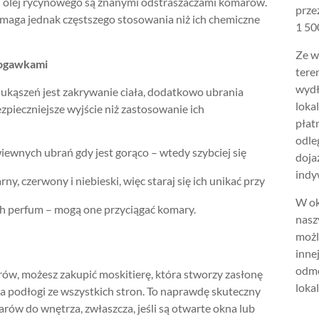
i olej rycynowego są znanymi odstraszaczami komarów.
prze
aga jednak częstszego stosowania niż ich chemiczne
1 500
Ze w
 nogawkami
tere
wydł
ukąszeń jest zakrywanie ciała, dodatkowo ubrania
loka
zpieczniejsze wyjście niż zastosowanie ich
płat
odle
wiewnych ubrań gdy jest gorąco – wtedy szybciej się
doja
;
indy
ny, czerwony i niebieski, więc staraj się ich unikać przy
W ok
ch perfum – mogą one przyciągać komary.
nasz
możl
inne
odmo
marów, możesz zakupić moskitierę, która stworzy zasłonę
lokal
ła podłogi ze wszystkich stron. To naprawdę skuteczny
rów do wnętrza, zwłaszcza, jeśli są otwarte okna lub