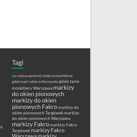
Tagi
czy można wymienić siatkę w moskitierze
gdzie tanie
gdzie kupić rolety w Warszawie
markizy
moskitiery Warszawa
do okien pionowych
markizy do okien
pionowych Fakro
markizy do
okien pionowych Targówek
markizy
do okien pionowych Warszawa
markizy Fakro
markizy Fakro
wą
markizy Fakro
Targówek
Warszawa
markizy