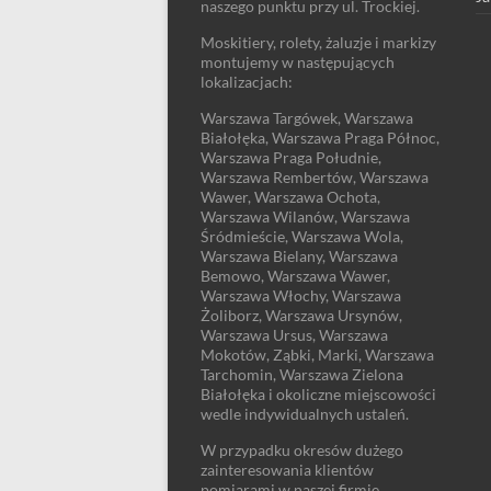
naszego punktu przy ul. Trockiej.
Moskitiery, rolety, żaluzje i markizy
montujemy w następujących
lokalizacjach:
Warszawa Targówek, Warszawa
Białołęka, Warszawa Praga Północ,
Warszawa Praga Południe,
Warszawa Rembertów, Warszawa
Wawer, Warszawa Ochota,
Warszawa Wilanów, Warszawa
Śródmieście, Warszawa Wola,
Warszawa Bielany, Warszawa
Bemowo, Warszawa Wawer,
Warszawa Włochy, Warszawa
Żoliborz, Warszawa Ursynów,
Warszawa Ursus, Warszawa
Mokotów, Ząbki, Marki, Warszawa
Tarchomin, Warszawa Zielona
Białołęka i okoliczne miejscowości
wedle indywidualnych ustaleń.
W przypadku okresów dużego
zainteresowania klientów
pomiarami w naszej firmie