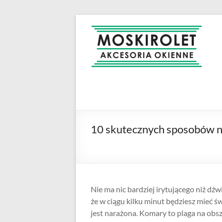
Skip
to
MOSKIROLET
siatki na
content
owady |
moskitiery
okienne |
rolety i
żaluzje |
moskitiery
ramkowe i
10 skutecznych sposobów n
drzwiowe
|
Warszawa
Nie ma nic bardziej irytującego niż dź
że w ciągu kilku minut będziesz mieć ś
jest narażona.
Komary to plaga na obsz