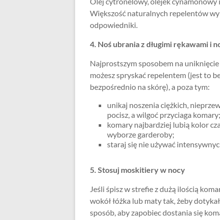
Olej cytronelowy, olejek cynamonowy 
Większość naturalnych repelentów wym
odpowiedniki.
4. Noś ubrania z długimi rękawami i
Najprostszym sposobem na uniknięcie 
możesz spryskać repelentem (jest to be
bezpośrednio na skórę), a poza tym:
unikaj noszenia ciężkich, nieprze
pocisz, a wilgoć przyciaga komary
komary najbardziej lubią kolor czar
wyborze garderoby;
staraj się nie używać intensywny
5. Stosuj moskitiery w nocy
Jeśli śpisz w strefie z dużą ilością ko
wokół łóżka lub maty tak, żeby dotyka
sposób, aby zapobiec dostania się koma