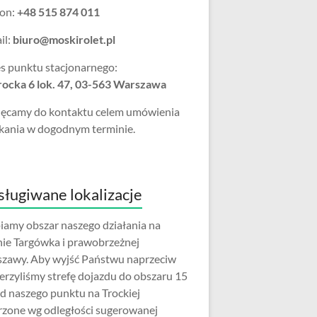
fon:
+48 515 874 011
il:
biuro@moskirolet.pl
s punktu stacjonarnego:
Trocka 6 lok. 47, 03-563 Warszawa
ęcamy do kontaktu celem umówienia
kania w dogodnym terminie.
ługiwane lokalizacje
iamy obszar naszego działania na
nie Targówka i prawobrzeżnej
zawy. Aby wyjść Państwu naprzeciw
erzyliśmy strefę dojazdu do obszaru 15
d naszego punktu na Trockiej
rzone wg odległości sugerowanej