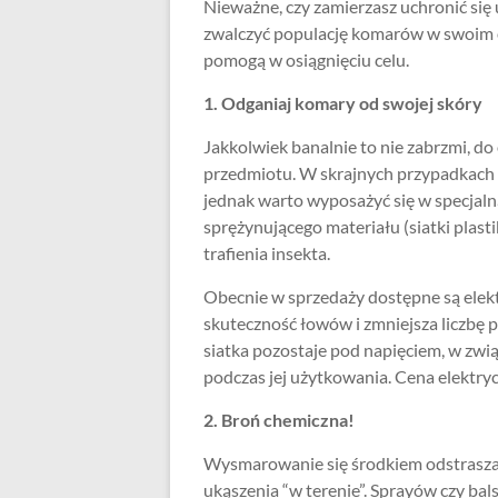
Nieważne, czy zamierzasz uchronić się
zwalczyć populację komarów w swoim o
pomogą w osiągnięciu celu.
1. Odganiaj komary od swojej skóry
Jakkolwiek banalnie to nie zabrzmi, 
przedmiotu. W skrajnych przypadkach u
jednak warto wyposażyć się w specjal
sprężynującego materiału (siatki plast
trafienia insekta.
Obecnie w sprzedaży dostępne są elek
skuteczność łowów i zmniejsza liczbę p
siatka pozostaje pod napięciem, w zwi
podczas jej użytkowania. Cena elektrycz
2. Broń chemiczna!
Wysmarowanie się środkiem odstrasza
ukąszenia “w terenie”. Sprayów czy b