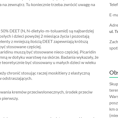
a na zewnątrz. Tu koniecznie trzeba zwrócić uwagę na
Tele
E-ma
Adre
 50% DEET (N, N-dietylo-m-toluamid) są najbardziej
ul. 
słych i dzieci powyżej 2 miesiąca życia i pozostają
lenty z mniejszą ilością DEET zapewniają krótszą
Zach
być stosowane częściej.
spot
aridinu muszą być stosowane nieco częściej.
Picaridin
emną w dotyku warstwę na skórze.
Badania wykazały, że
że teoretycznie być stosowany u małych dzieci w wieku
Obs
leży chronić stosując raczej moskitiery z elastyczną
w odstraszających.
Skup
tere
owania kremów przeciwsłonecznych, środek przeciw
Wars
 pierwszy.
posz
km o
(mie