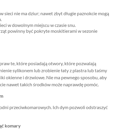
w sieci nie ma dziur; nawet zbyt długie paznokcie mogą
.
 sieci w dowolnym miejscu w czasie snu.
rząt powinny być pokryte moskitierami w sezonie
praw te, które posiadają otwory, które pozwalają
enie sylikonem lub zrobienie łaty z plastra lub taśmy
iki okienne i drzwiowe. Nie ma pewnego sposobu, aby
ęcie nawet takich środków może naprawdę pomóc.
ym
chodni przeciwkomarowych. Ich dym pozwoli odstraszyć
nąć komary