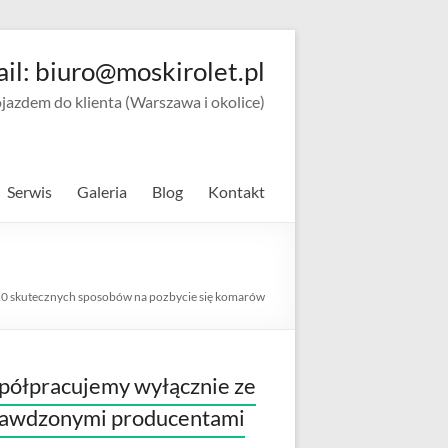
ail: biuro@moskirolet.pl
zdem do klienta (Warszawa i okolice)
Serwis
Galeria
Blog
Kontakt
0 skutecznych sposobów na pozbycie się komarów
ółpracujemy wyłącznie ze
rawdzonymi producentami