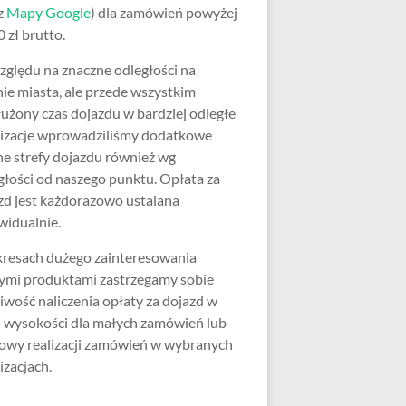
z
Mapy Google
) dla zamówień powyżej
 zł brutto.
zględu na znaczne odległości na
nie miasta, ale przede wszystkim
użony czas dojazdu w bardziej odległe
lizacje wprowadziliśmy dodatkowe
ne strefy dojazdu również wg
głości od naszego punktu. Opłata za
zd jest każdorazowo ustalana
widualnie.
resach dużego zainteresowania
ymi produktami zastrzegamy sobie
iwość naliczenia opłaty za dojazd w
j wysokości dla małych zamówień lub
wy realizacji zamówień w wybranych
izacjach.