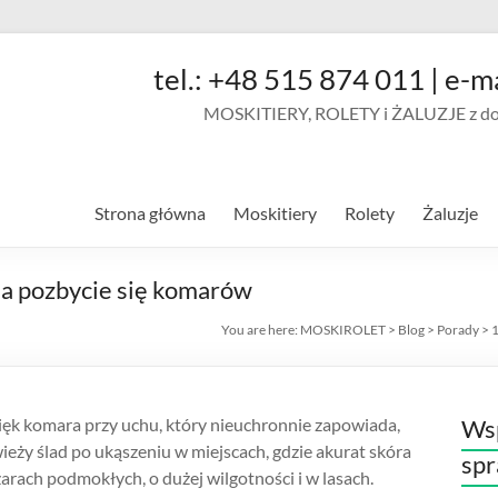
tel.: +48 515 874 011 | e-m
MOSKITIERY, ROLETY i ŻALUZJE z doja
Strona główna
Moskitiery
Rolety
Żaluzje
a pozbycie się komarów
You are here:
MOSKIROLET
>
Blog
>
Porady
>
1
więk komara przy uchu, który nieuchronnie zapowiada,
Wsp
wieży ślad po ukąszeniu w miejscach, gdzie akurat skóra
sp
arach podmokłych, o dużej wilgotności i w lasach.