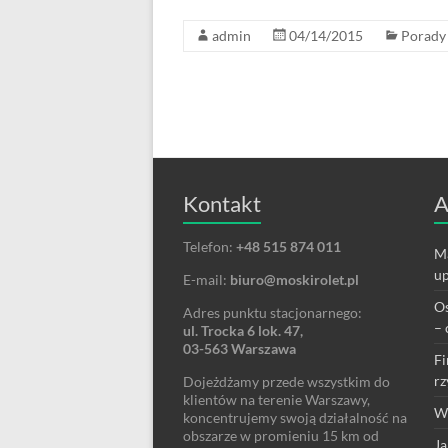
admin
04/14/2015
Porady
Kontakt
A
Telefon:
+48 515 874 011
Ma
up
E-mail:
biuro@moskirolet.pl
Os
Adres punktu stacjonarnego:
– 
ul. Trocka 6 lok. 47,
03-563 Warszawa
Fi
rz
Dojeżdżamy przede wszystkim do
klientów na terenie Warszawy,
We
koncentrujemy swoją działalność na
obszarze w promieniu 15 km od
Ja