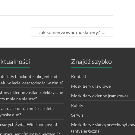
Jak konserwować moskitiery?
→
ktualności
Znajdź szybko
teriały blackout – ukojenie od
Kontakt
ału w lecie, oszczędności w zimie?
Moskitiery drzwiowe
łony okienne zasilane elektryczne
Moskitiery okienne (ramkowe)
czy mnie na nie stać?
Rolety
rana, zasłona, a może… roleta
ymska duo?
Serwis
sołych Świąt Wielkanocnych!
Moskitiery z siatką przeciwpyłko
(antyalergiczną)
k pracujemy “między Świętami”?