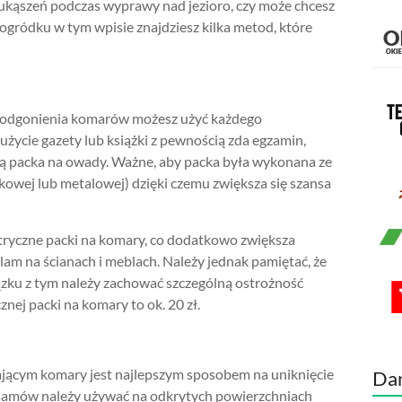
 ukąszeń podczas wyprawy nad jezioro, czy może chcesz
gródku w tym wpisie znajdziesz kilka metod, które
do odgonienia komarów możesz użyć każdego
życie gazety lub książki z pewnością zda egzamin,
ną packa na owady. Ważne, aby packa była wykonana ze
ikowej lub metalowej) dzięki czemu zwiększa się szansa
tryczne packi na komary, co dodatkowo zwiększa
lam na ścianach i meblach. Należy jednak pamiętać, że
ązku z tym należy zachować szczególną ostrożność
nej packi na komary to ok. 20 zł.
jącym komary jest najlepszym sposobem na uniknięcie
Da
alsamów należy używać na odkrytych powierzchniach