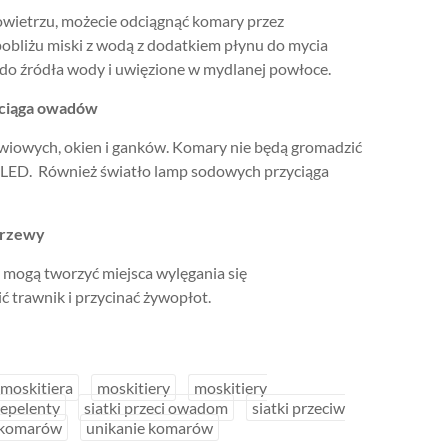
owietrzu, możecie odciągnąć komary przez
obliżu miski z wodą z dodatkiem płynu do mycia
 do źródła wody i uwięzione w mydlanej powłoce.
zyciąga owadów
iowych, okien i ganków. Komary nie będą gromadzić
ia LED. Również światło lamp sodowych przyciąga
 krzewy
 mogą tworzyć miejsca wylęgania się
ć trawnik i przycinać żywopłot.
moskitiera
moskitiery
moskitiery
repelenty
siatki przeci owadom
siatki przeciw
e komarów
unikanie komarów