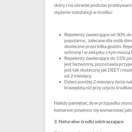
skóry i na ubranie podczas przebywani
stężenie substancji w środku:
Repelenty zawierające od 30% do
popularne, zalecane dla osób doro
skuteczne przez kilka godzin.
Repe
ochronę i w związku z tym muszą 
Repelenty zawierające do 15% pic
jest bezwonny, pozostawia przyj
jest tak skuteczny jak DEET i mo
od 2 miesięcy.
Dzieci poniżej 2 miesięcy życia na
krawędzią niż przy użyciu środkó
Należy pamiętać, że w przypadku stos
komarom powinno się wsmarować jako
3. Naturalne środki odstraszające