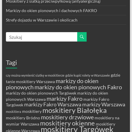
Moskitiery z siatką przeciwpyłkową (antyalergiczną)
Markizy do okien pionowych i dachowych FAKRO
Strefy dojazdu w Warszawie i okolicach
Tagi
gdzie
czy można wymienić siatkę w moskitierze
gdzie kupić rolety w Warszawie
markizy do okien
tanie moskitiery Warszawa
pionowych
markizy do okien pionowych Fakro
markizy do okien pionowych Targówek
markizy do okien
markizy Fakro
pionowych Warszawa
markizy Fakro
markizy Fakro Warszawa
markizy Warszawa
Targówek
moskitiery Białołęka
moskitiery
moskitiera
moskitiery drzwiowe
moskitiery Bródno
moskitiery na
moskitiery okienne
wymiar Warszawa
moskitiery
moskitiery Targówek
okienne Warszawa