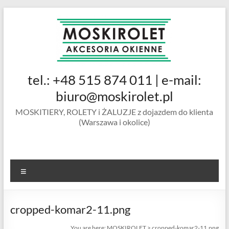
Skip
to
content
MOSKIROLET
tel.: +48 515 874 011 | e-mail:
siatki na
owady |
biuro@moskirolet.pl
moskitiery
MOSKITIERY, ROLETY i ŻALUZJE z dojazdem do klienta
okienne |
(Warszawa i okolice)
rolety i
żaluzje |
moskitiery
ramkowe i
Menu
drzwiowe
|
Warszawa
cropped-komar2-11.png
You are here:
MOSKIROLET
>
cropped-komar2-11.png