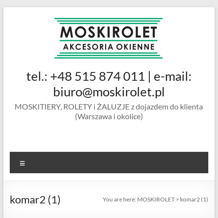
Skip
to
content
MOSKIROLET
tel.: +48 515 874 011 | e-mail:
siatki na
owady |
biuro@moskirolet.pl
moskitiery
MOSKITIERY, ROLETY i ŻALUZJE z dojazdem do klienta
okienne |
(Warszawa i okolice)
rolety i
żaluzje |
moskitiery
ramkowe i
Menu
drzwiowe
|
Warszawa
komar2 (1)
You are here:
MOSKIROLET
>
komar2 (1)