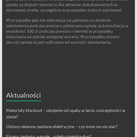
opłaty za dojazd również w dla adresów zlokalizowanych w
darmowej strefie, szczególnie w przypadku małych zamówień.
W przypadku gdy nie zdecydują się państwo na złożenie
zamówienia podczas pomiaru pobieramy opłatę za konsultację w
wysokości 100 zł podczas pomiaru również w przypadku
dokonania wcześniej wstępnej wyceny. W przypadku zmiany
decyzji opłata ta jest odliczana od wartości zamówienia.
Aktualności
Materiały blackout – ukojenie od upału w lecie, oszczędności w
zimie?
Osłony okienne zasilane elektryczne – czy mnie na nie stać?
Firana, zasłona, a może… roleta rzymska duo?