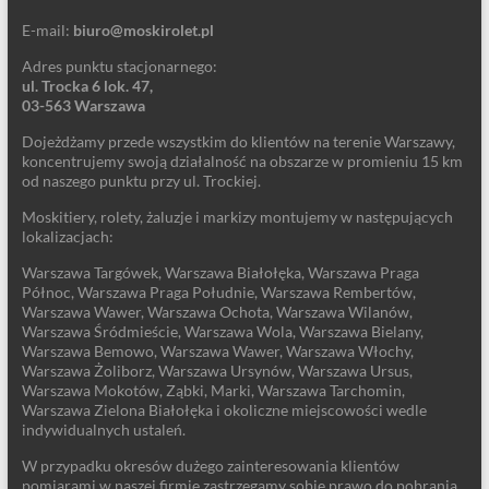
E-mail:
biuro@moskirolet.pl
Adres punktu stacjonarnego:
ul. Trocka 6 lok. 47,
03-563 Warszawa
Dojeżdżamy przede wszystkim do klientów na terenie Warszawy,
koncentrujemy swoją działalność na obszarze w promieniu 15 km
od naszego punktu przy ul. Trockiej.
Moskitiery, rolety, żaluzje i markizy montujemy w następujących
lokalizacjach:
Warszawa Targówek, Warszawa Białołęka, Warszawa Praga
Północ, Warszawa Praga Południe, Warszawa Rembertów,
Warszawa Wawer, Warszawa Ochota, Warszawa Wilanów,
Warszawa Śródmieście, Warszawa Wola, Warszawa Bielany,
Warszawa Bemowo, Warszawa Wawer, Warszawa Włochy,
Warszawa Żoliborz, Warszawa Ursynów, Warszawa Ursus,
Warszawa Mokotów, Ząbki, Marki, Warszawa Tarchomin,
Warszawa Zielona Białołęka i okoliczne miejscowości wedle
indywidualnych ustaleń.
W przypadku okresów dużego zainteresowania klientów
pomiarami w naszej firmie zastrzegamy sobie prawo do pobrania