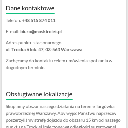
Dane kontaktowe
Telefon:
+48 515 874 011
E-mail:
biuro@moskirolet.pl
Adres punktu stacjonarnego:
ul. Trocka 6 lok. 47, 03-563 Warszawa
Zachęcamy do kontaktu celem umówienia spotkania w
dogodnym terminie.
Obsługiwane lokalizacje
Skupiamy obszar naszego działania na terenie Targówka i
prawobrzeżnej Warszawy. Aby wyjść Państwu naprzeciw
poszerzyliśmy strefę dojazdu do obszaru 15 km od naszego
punktu na Trockiej (mierzone wg odległości sugerowanej