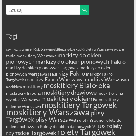
Tagi
gdzie
czy można wymienić siatkę w moskitierze
gdzie kupić rolety w Warszawie
markizy do okien
tanie moskitiery Warszawa
pionowych
markizy do okien pionowych Fakro
markizy do okien pionowych Targówek
markizy do okien
markizy Fakro
pionowych Warszawa
markizy Fakro
markizy Fakro Warszawa
markizy Warszawa
Targówek
moskitiery Białołęka
moskitiery
moskitiera
moskitiery drzwiowe
moskitiery Bródno
moskitiery na
moskitiery okienne
wymiar Warszawa
moskitiery
moskitiery Targówek
okienne Warszawa
moskitiery Warszawa
plisy
Targówek
plisy Warszawa
rolety Bródno
rolety do
rolety
okien dachowych
Rolety do okien dachowych VELUX
rolety Targówek
rzymskie Targówek