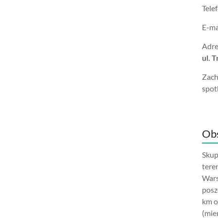
Tele
E-ma
Adre
ul. 
Zach
spot
Obs
Skup
tere
Wars
posz
km o
(mie