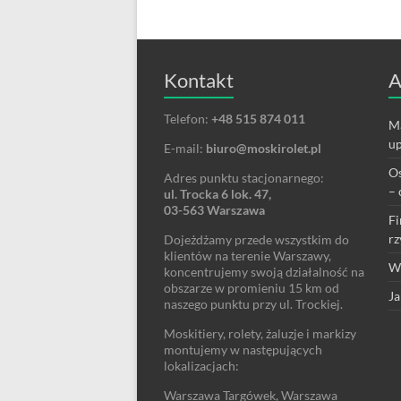
Kontakt
A
Telefon:
+48 515 874 011
Ma
up
E-mail:
biuro@moskirolet.pl
Os
Adres punktu stacjonarnego:
– 
ul. Trocka 6 lok. 47,
03-563 Warszawa
Fi
rz
Dojeżdżamy przede wszystkim do
klientów na terenie Warszawy,
We
koncentrujemy swoją działalność na
obszarze w promieniu 15 km od
Ja
naszego punktu przy ul. Trockiej.
Moskitiery, rolety, żaluzje i markizy
montujemy w następujących
lokalizacjach:
Warszawa Targówek, Warszawa