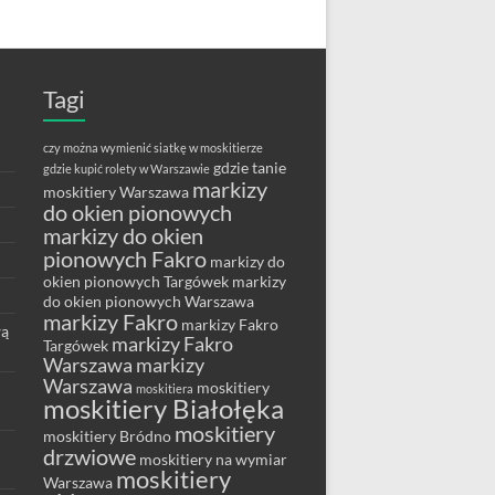
Tagi
czy można wymienić siatkę w moskitierze
gdzie tanie
gdzie kupić rolety w Warszawie
markizy
moskitiery Warszawa
do okien pionowych
markizy do okien
pionowych Fakro
markizy do
okien pionowych Targówek
markizy
do okien pionowych Warszawa
markizy Fakro
markizy Fakro
wą
markizy Fakro
Targówek
Warszawa
markizy
Warszawa
moskitiery
moskitiera
moskitiery Białołęka
moskitiery
moskitiery Bródno
drzwiowe
moskitiery na wymiar
moskitiery
Warszawa