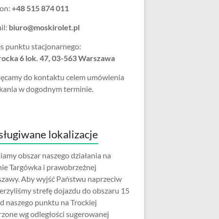
fon:
+48 515 874 011
il:
biuro@moskirolet.pl
s punktu stacjonarnego:
Trocka 6 lok. 47, 03-563 Warszawa
ęcamy do kontaktu celem umówienia
kania w dogodnym terminie.
ługiwane lokalizacje
iamy obszar naszego działania na
nie Targówka i prawobrzeżnej
zawy. Aby wyjść Państwu naprzeciw
erzyliśmy strefę dojazdu do obszaru 15
d naszego punktu na Trockiej
rzone wg odległości sugerowanej