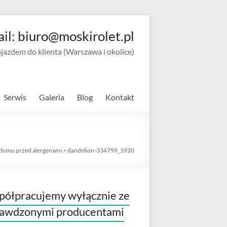
ail: biuro@moskirolet.pl
zdem do klienta (Warszawa i okolice)
Serwis
Galeria
Blog
Kontakt
 domu przed alergenami
>
dandelion-334799_1920
ółpracujemy wyłącznie ze
rawdzonymi producentami