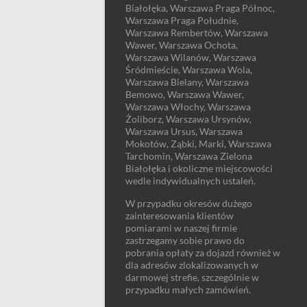
Białołęka, Warszawa Praga Północ,
Warszawa Praga Południe,
Warszawa Rembertów, Warszawa
Wawer, Warszawa Ochota,
Warszawa Wilanów, Warszawa
Śródmieście, Warszawa Wola,
Warszawa Bielany, Warszawa
Bemowo, Warszawa Wawer,
Warszawa Włochy, Warszawa
Żoliborz, Warszawa Ursynów,
Warszawa Ursus, Warszawa
Mokotów, Ząbki, Marki, Warszawa
Tarchomin, Warszawa Zielona
Białołęka i okoliczne miejscowości
wedle indywidualnych ustaleń.
W przypadku okresów dużego
zainteresowania klientów
pomiarami w naszej firmie
zastrzegamy sobie prawo do
pobrania opłaty za dojazd również w
dla adresów zlokalizowanych w
darmowej strefie, szczególnie w
przypadku małych zamówień.