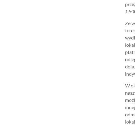
prze
1 500
Ze w
tere
wydł
loka
płat
odle
doja
indy
W ok
nasz
możl
inne
odmo
lokal