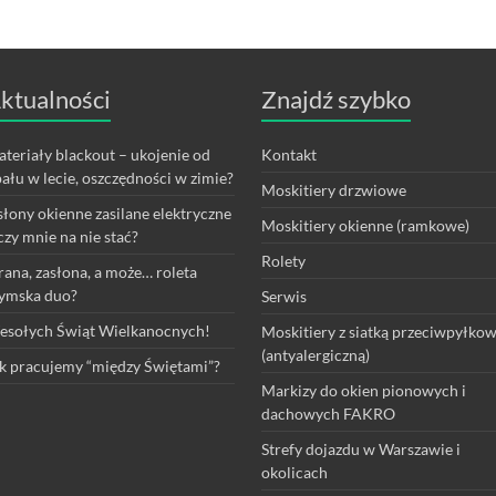
ktualności
Znajdź szybko
teriały blackout – ukojenie od
Kontakt
ału w lecie, oszczędności w zimie?
Moskitiery drzwiowe
łony okienne zasilane elektryczne
Moskitiery okienne (ramkowe)
czy mnie na nie stać?
Rolety
rana, zasłona, a może… roleta
ymska duo?
Serwis
sołych Świąt Wielkanocnych!
Moskitiery z siatką przeciwpyłko
(antyalergiczną)
k pracujemy “między Świętami”?
Markizy do okien pionowych i
dachowych FAKRO
Strefy dojazdu w Warszawie i
okolicach