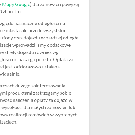
z
Mapy Google
) dla zamówień powyżej
 zł brutto.
zględu na znaczne odległości na
nie miasta, ale przede wszystkim
użony czas dojazdu w bardziej odległe
lizacje wprowadziliśmy dodatkowe
ne strefy dojazdu również wg
głości od naszego punktu. Opłata za
zd jest każdorazowo ustalana
widualnie.
resach dużego zainteresowania
ymi produktami zastrzegamy sobie
iwość naliczenia opłaty za dojazd w
j wysokości dla małych zamówień lub
wy realizacji zamówień w wybranych
izacjach.