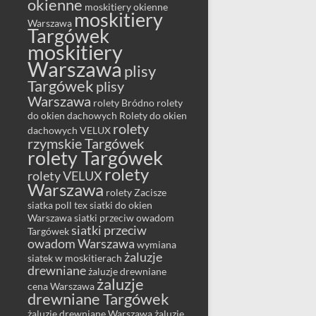
okienne
moskitiery okienne
moskitiery
Warszawa
Targówek
moskitiery
Warszawa
plisy
Targówek
plisy
Warszawa
rolety Bródno
rolety
do okien dachowych
Rolety do okien
rolety
dachowych VELUX
rzymskie Targówek
rolety Targówek
rolety
rolety VELUX
Warszawa
rolety Zacisze
siatka poll tex
siatki do okien
Warszawa
siatki przeciw owadom
siatki przeciw
Targówek
owadom Warszawa
wymiana
żaluzje
siatek w moskitierach
drewniane
żaluzje drewniane
żaluzje
cena Warszawa
drewniane Targówek
żaluzje drewniane Warszawa
żaluzje