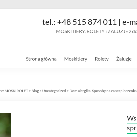
tel.: +48 515 874 011 | e-m
MOSKITIERY, ROLETY i ŻALUZJE z doja
Strona główna
Moskitiery
Rolety
Żaluzje
re:
MOSKIROLET
>
Blog
>
Uncategorized
>
Dom alergika. Sposoby na zabezpieczenie
Wsp
sp