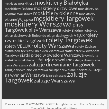
moskitiery Białołęka
moskitiery
moskitiera
moskitiery drzwiowe
moskitiery Bródno
moskitiery na
moskitiery okienne
wymiar Warszawa
moskitiery
moskitiery Targówek
okienne Warszawa
moskitiery Warszawa
plisy
Targówek
plisy Warszawa
rolety Bródno
rolety do
rolety
okien dachowych
Rolety do okien dachowych VELUX
rolety Targówek
rzymskie Targówek
rolety Warszawa
rolety VELUX
rolety Zacisze
siatka poll tex
siatki do okien Warszawa
siatki przeciw owadom
siatki przeciw owadom Warszawa
Targówek
wymiana
żaluzje drewniane
siatek w moskitierach
żaluzje drewniane
żaluzje drewniane Targówek
cena Warszawa
żaluzje
żaluzje drewniane Warszawa
żaluzje drewniane Zacisze
żaluzje
na wymiar Warszawa
żaluzje plisowane
Targówek
żaluzje Warszawa
Prawa autorskie © 2026
MOSKIROLET
. All rights reserved. Theme
Spacious
by
ThemeGrill. Powered by:
WordPress
.