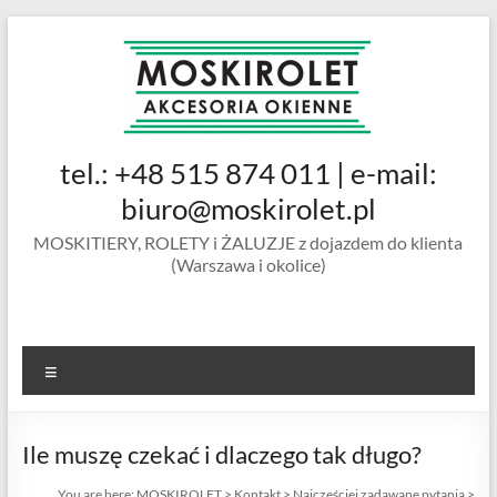
Skip
to
content
MOSKIROLET
tel.: +48 515 874 011 | e-mail:
siatki na
owady |
biuro@moskirolet.pl
moskitiery
MOSKITIERY, ROLETY i ŻALUZJE z dojazdem do klienta
okienne |
(Warszawa i okolice)
rolety i
żaluzje |
moskitiery
ramkowe i
Menu
drzwiowe
|
Warszawa
Ile muszę czekać i dlaczego tak długo?
You are here:
MOSKIROLET
>
Kontakt
>
Najczęściej zadawane pytania
>