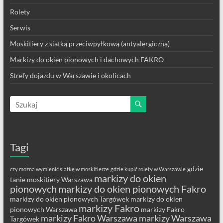
Rolety
Serwis
Moskitiery z siatką przeciwpyłkową (antyalergiczną)
Markizy do okien pionowych i dachowych FAKRO
Strefy dojazdu w Warszawie i okolicach
Tagi
gdzie
czy można wymienić siatkę w moskitierze
gdzie kupić rolety w Warszawie
markizy do okien
tanie moskitiery Warszawa
pionowych
markizy do okien pionowych Fakro
markizy do okien pionowych Targówek
markizy do okien
markizy Fakro
pionowych Warszawa
markizy Fakro
markizy Fakro Warszawa
markizy Warszawa
Targówek