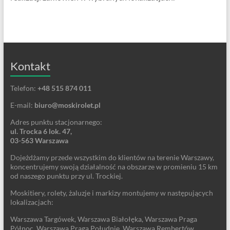
Kontakt
Telefon:
+48 515 874 011
E-mail:
biuro@moskirolet.pl
Adres punktu stacjonarnego:
ul. Trocka 6 lok. 47,
03-563 Warszawa
Dojeżdżamy przede wszystkim do klientów na terenie Warszawy,
koncentrujemy swoją działalność na obszarze w promieniu 15 km
od naszego punktu przy ul. Trockiej.
Moskitiery, rolety, żaluzje i markizy montujemy w następujących
lokalizacjach:
Warszawa Targówek, Warszawa Białołęka, Warszawa Praga
Północ, Warszawa Praga Południe, Warszawa Rembertów,