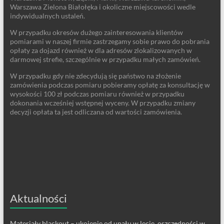
Warszawa Zielona Białołęka i okoliczne miejscowości wedle
indywidualnych ustaleń.
W przypadku okresów dużego zainteresowania klientów
pomiarami w naszej firmie zastrzegamy sobie prawo do pobrania
opłaty za dojazd również w dla adresów zlokalizowanych w
darmowej strefie, szczególnie w przypadku małych zamówień.
W przypadku gdy nie zdecydują się państwo na złożenie
zamówienia podczas pomiaru pobieramy opłatę za konsultację w
wysokości 100 zł podczas pomiaru również w przypadku
dokonania wcześniej wstępnej wyceny. W przypadku zmiany
decyzji opłata ta jest odliczana od wartości zamówienia.
Aktualności
Materiały blackout – ukojenie od upału w lecie, oszczędności w