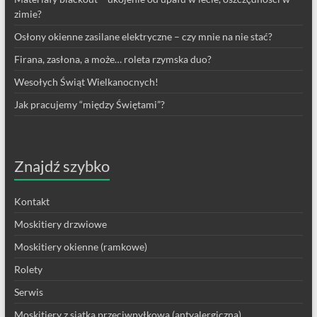
zimie?
Osłony okienne zasilane elektryczne – czy mnie na nie stać?
Firana, zasłona, a może… roleta rzymska duo?
Wesołych Świąt Wielkanocnych!
Jak pracujemy “między Świętami”?
Znajdź szybko
Kontakt
Moskitiery drzwiowe
Moskitiery okienne (ramkowe)
Rolety
Serwis
Moskitiery z siatką przeciwpyłkową (antyalergiczną)