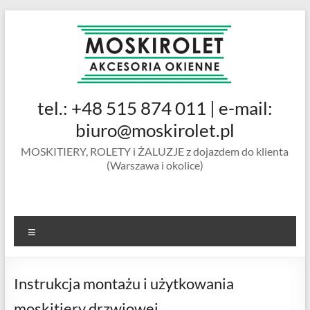
Skip
to
content
MOSKIROLET
tel.: +48 515 874 011 | e-mail:
siatki na
owady |
biuro@moskirolet.pl
moskitiery
MOSKITIERY, ROLETY i ŻALUZJE z dojazdem do klienta
okienne |
(Warszawa i okolice)
rolety i
żaluzje |
moskitiery
ramkowe i
Menu
drzwiowe
|
Warszawa
Instrukcja montażu i użytkowania
moskitiery drzwiowej