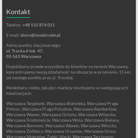
Kontakt
Telefon:
+48 515 874 011
E-mail:
biuro@moskirolet.pl
Adres punktu stacjonarnego:
ul. Trocka 6 lok. 47,
03-563 Warszawa
Dojeżdżamy przede wszystkim do klientów na terenie Warszawy,
koncentrujemy swoją działalność na obszarze w promieniu 15 km
od naszego punktu przy ul. Trockiej.
Moskitiery, rolety, żaluzje i markizy montujemy w następujących
lokalizacjach:
Warszawa Targówek, Warszawa Białołęka, Warszawa Praga
Północ, Warszawa Praga Południe, Warszawa Rembertów,
Warszawa Wawer, Warszawa Ochota, Warszawa Wilanów,
Warszawa Śródmieście, Warszawa Wola, Warszawa Bielany,
Warszawa Bemowo, Warszawa Wawer, Warszawa Włochy,
Warszawa Żoliborz, Warszawa Ursynów, Warszawa Ursus,
Warszawa Mokotów, Ząbki, Marki, Warszawa Tarchomin,