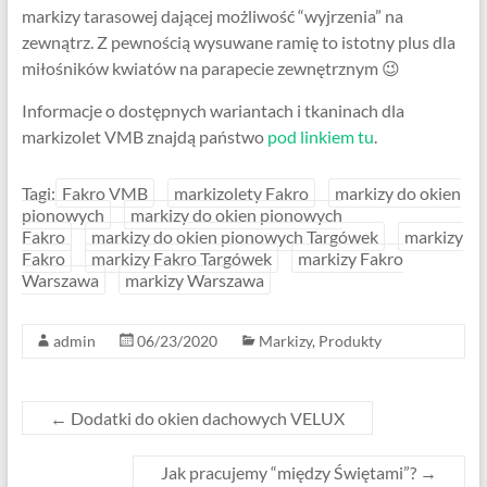
markizy tarasowej dającej możliwość “wyjrzenia” na
zewnątrz. Z pewnością wysuwane ramię to istotny plus dla
miłośników kwiatów na parapecie zewnętrznym 😉
Informacje o dostępnych wariantach i tkaninach dla
markizolet VMB znajdą państwo
pod linkiem tu
.
Tagi:
Fakro VMB
markizolety Fakro
markizy do okien
pionowych
markizy do okien pionowych
Fakro
markizy do okien pionowych Targówek
markizy
Fakro
markizy Fakro Targówek
markizy Fakro
Warszawa
markizy Warszawa
admin
06/23/2020
Markizy
,
Produkty
←
Dodatki do okien dachowych VELUX
Jak pracujemy “między Świętami”?
→