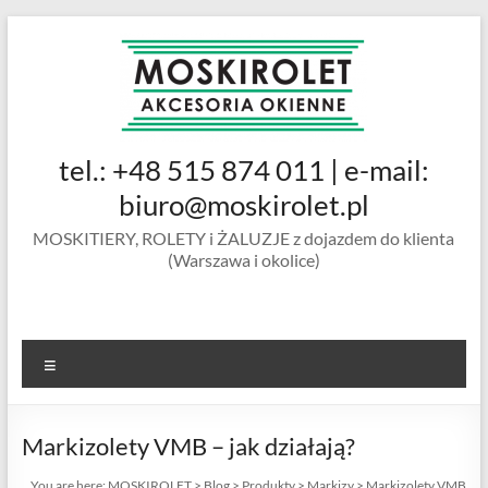
Skip
to
content
MOSKIROLET
tel.: +48 515 874 011 | e-mail:
siatki na
owady |
biuro@moskirolet.pl
moskitiery
MOSKITIERY, ROLETY i ŻALUZJE z dojazdem do klienta
okienne |
(Warszawa i okolice)
rolety i
żaluzje |
moskitiery
ramkowe i
Menu
drzwiowe
|
Warszawa
Markizolety VMB – jak działają?
You are here:
MOSKIROLET
>
Blog
>
Produkty
>
Markizy
>
Markizolety VMB