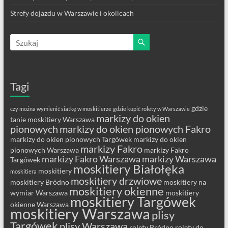
Strefy dojazdu w Warszawie i okolicach
Tagi
gdzie
czy można wymienić siatkę w moskitierze
gdzie kupić rolety w Warszawie
markizy do okien
tanie moskitiery Warszawa
pionowych
markizy do okien pionowych Fakro
markizy do okien pionowych Targówek
markizy do okien
markizy Fakro
pionowych Warszawa
markizy Fakro
markizy Fakro Warszawa
markizy Warszawa
Targówek
moskitiery Białołęka
moskitiery
moskitiera
moskitiery drzwiowe
moskitiery Bródno
moskitiery na
moskitiery okienne
wymiar Warszawa
moskitiery
moskitiery Targówek
okienne Warszawa
moskitiery Warszawa
plisy
Targówek
plisy Warszawa
rolety Bródno
rolety do