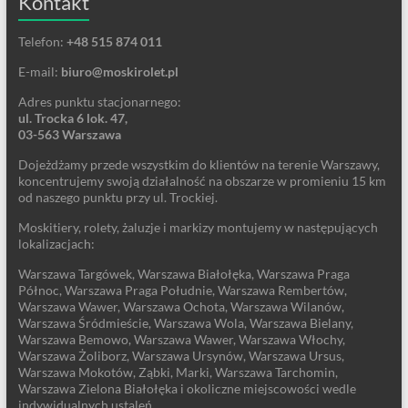
Kontakt
Telefon:
+48 515 874 011
E-mail:
biuro@moskirolet.pl
Adres punktu stacjonarnego:
ul. Trocka 6 lok. 47,
03-563 Warszawa
Dojeżdżamy przede wszystkim do klientów na terenie Warszawy,
koncentrujemy swoją działalność na obszarze w promieniu 15 km
od naszego punktu przy ul. Trockiej.
Moskitiery, rolety, żaluzje i markizy montujemy w następujących
lokalizacjach:
Warszawa Targówek, Warszawa Białołęka, Warszawa Praga
Północ, Warszawa Praga Południe, Warszawa Rembertów,
Warszawa Wawer, Warszawa Ochota, Warszawa Wilanów,
Warszawa Śródmieście, Warszawa Wola, Warszawa Bielany,
Warszawa Bemowo, Warszawa Wawer, Warszawa Włochy,
Warszawa Żoliborz, Warszawa Ursynów, Warszawa Ursus,
Warszawa Mokotów, Ząbki, Marki, Warszawa Tarchomin,
Warszawa Zielona Białołęka i okoliczne miejscowości wedle
indywidualnych ustaleń.