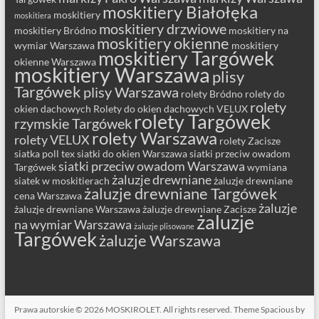
moskitiery Białołęka
moskitiery
moskitiera
moskitiery drzwiowe
moskitiery Bródno
moskitiery na
moskitiery okienne
wymiar Warszawa
moskitiery
moskitiery Targówek
okienne Warszawa
moskitiery Warszawa
plisy
Targówek
plisy Warszawa
rolety Bródno
rolety do
rolety
okien dachowych
Rolety do okien dachowych VELUX
rolety Targówek
rzymskie Targówek
rolety Warszawa
rolety VELUX
rolety Zacisze
siatka poll tex
siatki do okien Warszawa
siatki przeciw owadom
siatki przeciw owadom Warszawa
Targówek
wymiana
żaluzje drewniane
siatek w moskitierach
żaluzje drewniane
żaluzje drewniane Targówek
cena Warszawa
żaluzje
żaluzje drewniane Warszawa
żaluzje drewniane Zacisze
żaluzje
na wymiar Warszawa
żaluzje plisowane
Targówek
żaluzje Warszawa
Prawa autorskie © 2026
MOSKIROLET
. All rights reserved. Theme
Spacious
by