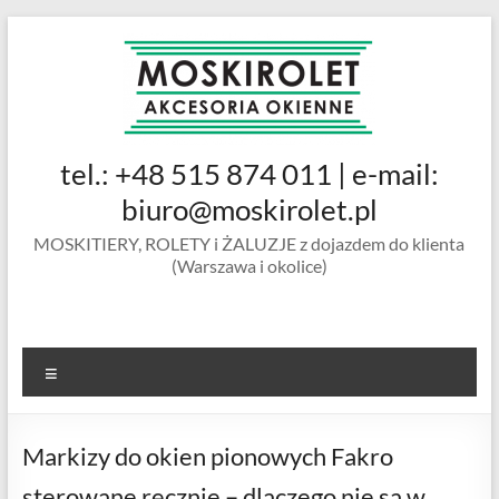
Skip
to
content
MOSKIROLET
tel.: +48 515 874 011 | e-mail:
siatki na
owady |
biuro@moskirolet.pl
moskitiery
MOSKITIERY, ROLETY i ŻALUZJE z dojazdem do klienta
okienne |
(Warszawa i okolice)
rolety i
żaluzje |
moskitiery
ramkowe i
Menu
drzwiowe
|
Warszawa
Markizy do okien pionowych Fakro
sterowane ręcznie – dlaczego nie są w