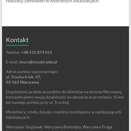
realizacji zamówień w wybranych lokalizacjach.
Kontakt
Telefon:
+48 515 874 011
E-mail:
biuro@moskirolet.pl
Adres punktu stacjonarnego:
ul. Trocka 6 lok. 47,
03-563 Warszawa
Dojeżdżamy przede wszystkim do klientów na terenie Warszawy,
koncentrujemy swoją działalność na obszarze w promieniu 15 km
od naszego punktu przy ul. Trockiej.
Moskitiery, rolety, żaluzje i markizy montujemy w następujących
lokalizacjach:
Warszawa Targówek, Warszawa Białołęka, Warszawa Praga