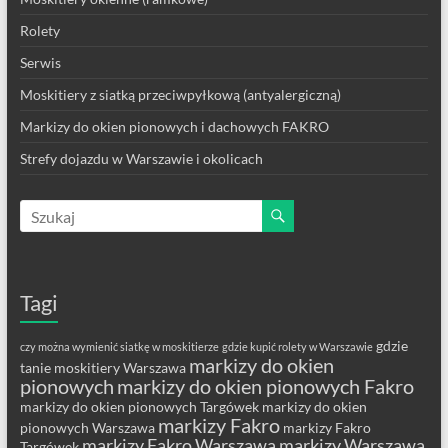
Rolety
Serwis
Moskitiery z siatką przeciwpyłkową (antyalergiczną)
Markizy do okien pionowych i dachowych FAKRO
Strefy dojazdu w Warszawie i okolicach
Tagi
gdzie
czy można wymienić siatkę w moskitierze
gdzie kupić rolety w Warszawie
markizy do okien
tanie moskitiery Warszawa
pionowych
markizy do okien pionowych Fakro
markizy do okien pionowych Targówek
markizy do okien
markizy Fakro
pionowych Warszawa
markizy Fakro
markizy Fakro Warszawa
markizy Warszawa
Targówek