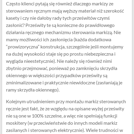
Często klienci pytają się również dlaczego markizy ze
sterowaniem ręcznym mają węższy materiał niż szerokość
kasety i czy nie dałoby rady tych prześwitów czymś
zasłonić? Prześwity te są konieczne do prawidłowego
działania ręcznego mechanizmu sterowania markizą. Nie
mamy możliwości ich zasłonięcia (każda dodatkowa
“prowizoryczna” konstrukcja, szczególnie jeśli montujemy
na dużej wysokości staje się po prostu niebezpieczna i
wygląda nieestetycznie). Nie należy się również nimi
zbytnio przejmować, ponieważ po zamknięciu skrzydła
okiennego w większości przypadków prześwity są
zminimalizowane i praktycznie niewidoczne (zasłaniają je
ramy skrzydła okiennego).
Kolejnym utrudnieniem przy montażu markiz sterowanych
ręcznie jest fakt, że ze względu na opisane wyżej prześwity
nie są one w 100% szczelne, a więc nie spełniają funkcji
moskitery (w przeciwieństwie do innych modeli markiz
zasilanych i sterowanych elektrycznie). Wiele trudności w