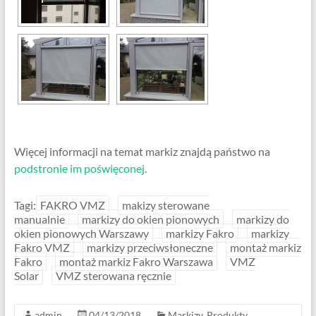
Więcej informacji na temat markiz znajdą państwo na
podstronie im poświęconej
.
Tagi:
FAKRO VMZ
makizy sterowane
manualnie
markizy do okien pionowych
markizy do
okien pionowych Warszawy
markizy Fakro
markizy
Fakro VMZ
markizy przeciwsłoneczne
montaż markiz
Fakro
montaż markiz Fakro Warszawa
VMZ
Solar
VMZ sterowana ręcznie
admin
04/13/2018
Markizy
,
Produkty