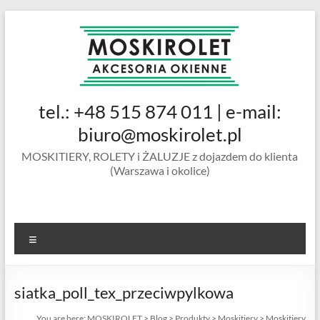
Skip
to
content
MOSKIROLET
tel.: +48 515 874 011 | e-mail:
siatki na
owady |
biuro@moskirolet.pl
moskitiery
MOSKITIERY, ROLETY i ŻALUZJE z dojazdem do klienta
okienne |
(Warszawa i okolice)
rolety i
żaluzje |
moskitiery
ramkowe i
Menu
drzwiowe
|
Warszawa
siatka_poll_tex_przeciwpylkowa
You are here:
MOSKIROLET
>
Blog
>
Produkty
>
Moskitiery
>
Moskitiery