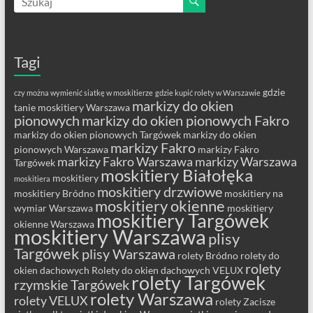
Tagi
gdzie
czy można wymienić siatkę w moskitierze
gdzie kupić rolety w Warszawie
markizy do okien
tanie moskitiery Warszawa
pionowych
markizy do okien pionowych Fakro
markizy do okien pionowych Targówek
markizy do okien
markizy Fakro
pionowych Warszawa
markizy Fakro
markizy Fakro Warszawa
markizy Warszawa
Targówek
moskitiery Białołęka
moskitiery
moskitiera
moskitiery drzwiowe
moskitiery Bródno
moskitiery na
moskitiery okienne
wymiar Warszawa
moskitiery
moskitiery Targówek
okienne Warszawa
moskitiery Warszawa
plisy
Targówek
plisy Warszawa
rolety Bródno
rolety do
rolety
okien dachowych
Rolety do okien dachowych VELUX
rolety Targówek
rzymskie Targówek
rolety Warszawa
rolety VELUX
rolety Zacisze