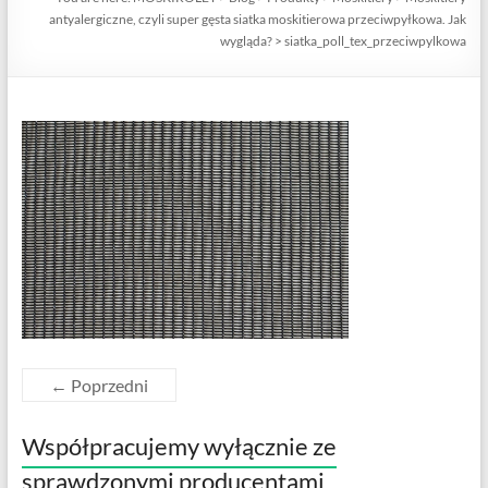
antyalergiczne, czyli super gęsta siatka moskitierowa przeciwpyłkowa. Jak
wygląda?
>
siatka_poll_tex_przeciwpylkowa
← Poprzedni
Współpracujemy wyłącznie ze
sprawdzonymi producentami