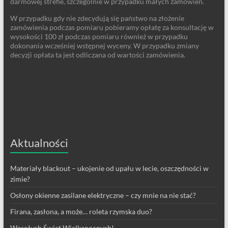
darmowej strefie, szczególnie w przypadku małych zamówień.
W przypadku gdy nie zdecydują się państwo na złożenie
zamówienia podczas pomiaru pobieramy opłatę za konsultację w
wysokości 100 zł podczas pomiaru również w przypadku
dokonania wcześniej wstępnej wyceny. W przypadku zmiany
decyzji opłata ta jest odliczana od wartości zamówienia.
Aktualności
Materiały blackout – ukojenie od upału w lecie, oszczędności w
zimie?
Osłony okienne zasilane elektryczne – czy mnie na nie stać?
Firana, zasłona, a może… roleta rzymska duo?
Wesołych Świąt Wielkanocnych!