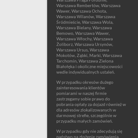
Warszawa Rembertów, Warszawa
Wawer, Warszawa Ochota,
Warszawa Wilanów, Warszawa
Śródmieście, Warszawa Wola,
Warszawa Bielany, Warszawa
Bemowo, Warszawa Wawer,
Warszawa Włochy, Warszawa
Żoliborz, Warszawa Ursynów,
Warszawa Ursus, Warszawa
Mokotów, Ząbki, Marki, Warszawa
Tarchomin, Warszawa Zielona
Białołęka i okoliczne miejscowości
wedle indywidualnych ustaleń.
W przypadku okresów dużego
zainteresowania klientów
pomiarami w naszej firmie
zastrzegamy sobie prawo do
pobrania opłaty za dojazd również w
dla adresów zlokalizowanych w
darmowej strefie, szczególnie w
przypadku małych zamówień.
W przypadku gdy nie zdecydują się
państwo na złożenie zamówienia