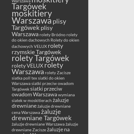
Warszawa
Targówek
moskitiery
Warszawa
plisy
Targówek
plisy
Warszawa
rolety Bródno
rolety
do okien dachowych
Rolety do okien
rolety
dachowych VELUX
rzymskie Targówek
rolety Targówek
rolety
rolety VELUX
Warszawa
rolety Zacisze
siatka poll tex
siatki do okien
Warszawa
siatki przeciw owadom
siatki przeciw
Targówek
owadom Warszawa
wymiana
żaluzje
siatek w moskitierach
drewniane
żaluzje drewniane
żaluzje
cena Warszawa
drewniane Targówek
żaluzje drewniane Warszawa
żaluzje
żaluzje na
drewniane Zacisze