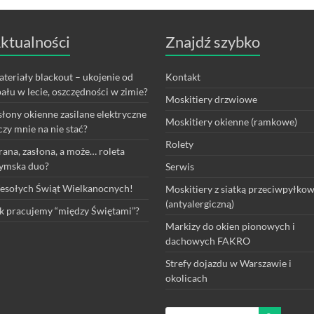
ktualności
Znajdź szybko
teriały blackout – ukojenie od
Kontakt
ału w lecie, oszczędności w zimie?
Moskitiery drzwiowe
łony okienne zasilane elektryczne
Moskitiery okienne (ramkowe)
czy mnie na nie stać?
Rolety
rana, zasłona, a może… roleta
ymska duo?
Serwis
sołych Świąt Wielkanocnych!
Moskitiery z siatką przeciwpyłko
(antyalergiczną)
k pracujemy “między Świętami”?
Markizy do okien pionowych i
dachowych FAKRO
Strefy dojazdu w Warszawie i
okolicach