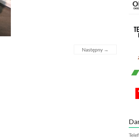
Następny →
Da
Tele