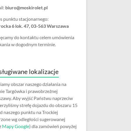
il:
biuro@moskirolet.pl
s punktu stacjonarnego:
Trocka 6 lok. 47, 03-563 Warszawa
ęcamy do kontaktu celem umówienia
kania w dogodnym terminie.
ługiwane lokalizacje
iamy obszar naszego działania na
nie Targówka i prawobrzeżnej
zawy. Aby wyjść Państwu naprzeciw
erzyliśmy strefę dojazdu do obszaru 15
d naszego punktu na Trockiej
rzone wg odległości sugerowanej
z
Mapy Google
) dla zamówień powyżej