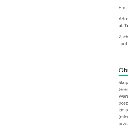
E-ma
Adre
ul. 
Zach
spot
Obs
Skup
tere
Wars
posz
km o
(mie
prze