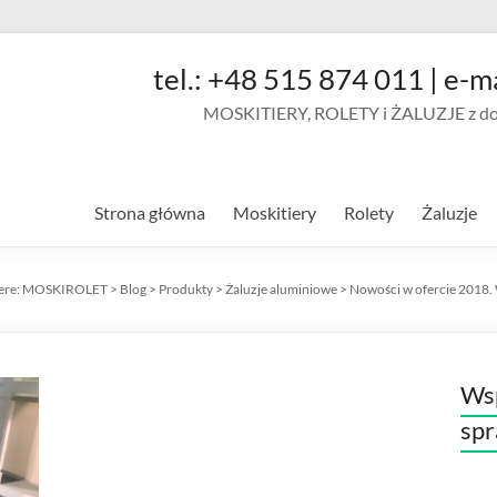
tel.: +48 515 874 011 | e-m
MOSKITIERY, ROLETY i ŻALUZJE z doja
Strona główna
Moskitiery
Rolety
Żaluzje
ere:
MOSKIROLET
>
Blog
>
Produkty
>
Żaluzje aluminiowe
>
Nowości w ofercie 2018. 
Wsp
sp