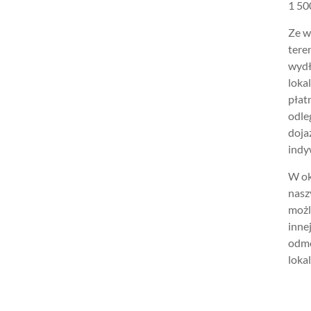
1 500
Ze w
tere
wydł
loka
płat
odle
doja
indy
W ok
nasz
możl
inne
odmo
lokal