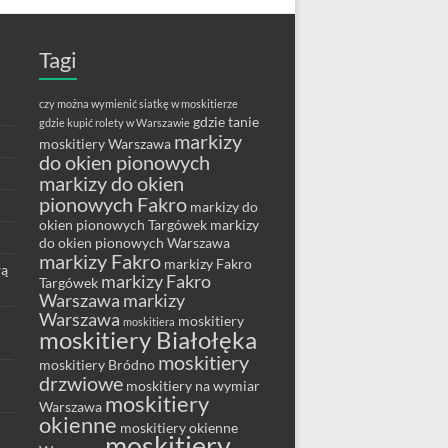
Tagi
czy można wymienić siatkę w moskitierze
gdzie tanie
gdzie kupić rolety w Warszawie
markizy
moskitiery Warszawa
do okien pionowych
markizy do okien
pionowych Fakro
markizy do
okien pionowych Targówek
markizy
do okien pionowych Warszawa
markizy Fakro
markizy Fakro
wą
markizy Fakro
Targówek
Warszawa
markizy
Warszawa
moskitiery
moskitiera
moskitiery Białołęka
moskitiery
moskitiery Bródno
drzwiowe
moskitiery na wymiar
moskitiery
Warszawa
okienne
moskitiery okienne
moskitiery