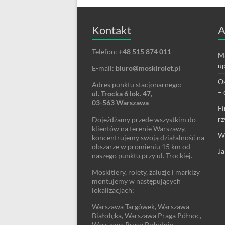
Kontakt
A
Telefon:
+48 515 874 011
Ma
up
E-mail:
biuro@moskirolet.pl
Os
Adres punktu stacjonarnego:
– 
ul. Trocka 6 lok. 47,
03-563 Warszawa
Fi
rz
Dojeżdżamy przede wszystkim do
klientów na terenie Warszawy,
We
koncentrujemy swoją działalność na
obszarze w promieniu 15 km od
Ja
naszego punktu przy ul. Trockiej.
Moskitiery, rolety, żaluzje i markizy
montujemy w następujących
lokalizacjach:
Warszawa Targówek, Warszawa
Białołęka, Warszawa Praga Północ,
Warszawa Praga Południe,