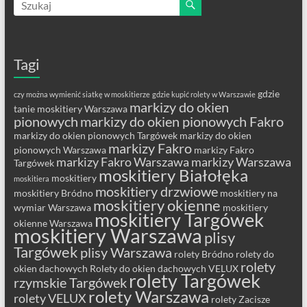
Tagi
gdzie
czy można wymienić siatkę w moskitierze
gdzie kupić rolety w Warszawie
markizy do okien
tanie moskitiery Warszawa
pionowych
markizy do okien pionowych Fakro
markizy do okien pionowych Targówek
markizy do okien
markizy Fakro
pionowych Warszawa
markizy Fakro
markizy Fakro Warszawa
markizy Warszawa
Targówek
moskitiery Białołęka
moskitiery
moskitiera
moskitiery drzwiowe
moskitiery Bródno
moskitiery na
moskitiery okienne
wymiar Warszawa
moskitiery
moskitiery Targówek
okienne Warszawa
moskitiery Warszawa
plisy
Targówek
plisy Warszawa
rolety Bródno
rolety do
rolety
okien dachowych
Rolety do okien dachowych VELUX
rolety Targówek
rzymskie Targówek
rolety Warszawa
rolety VELUX
rolety Zacisze