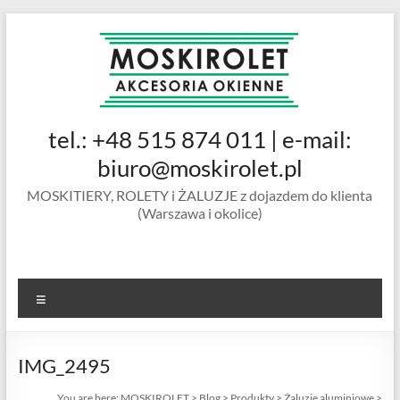
Skip
to
content
MOSKIROLET
tel.: +48 515 874 011 | e-mail:
siatki na
owady |
biuro@moskirolet.pl
moskitiery
MOSKITIERY, ROLETY i ŻALUZJE z dojazdem do klienta
okienne |
(Warszawa i okolice)
rolety i
żaluzje |
moskitiery
ramkowe i
Menu
drzwiowe
|
Warszawa
IMG_2495
You are here:
MOSKIROLET
>
Blog
>
Produkty
>
Żaluzje aluminiowe
>