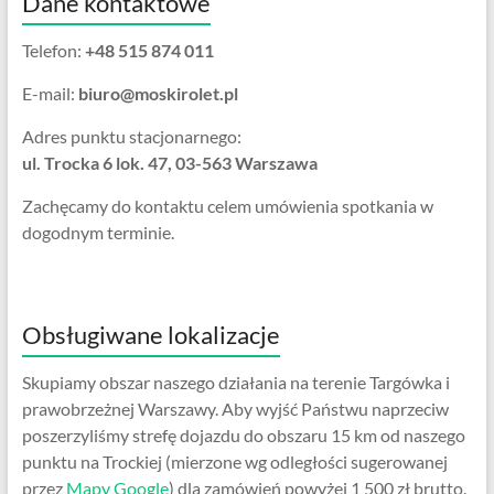
Dane kontaktowe
Telefon:
+48 515 874 011
E-mail:
biuro@moskirolet.pl
Adres punktu stacjonarnego:
ul. Trocka 6 lok. 47, 03-563 Warszawa
Zachęcamy do kontaktu celem umówienia spotkania w
dogodnym terminie.
Obsługiwane lokalizacje
Skupiamy obszar naszego działania na terenie Targówka i
prawobrzeżnej Warszawy. Aby wyjść Państwu naprzeciw
poszerzyliśmy strefę dojazdu do obszaru 15 km od naszego
punktu na Trockiej (mierzone wg odległości sugerowanej
przez
Mapy Google
) dla zamówień powyżej 1 500 zł brutto.