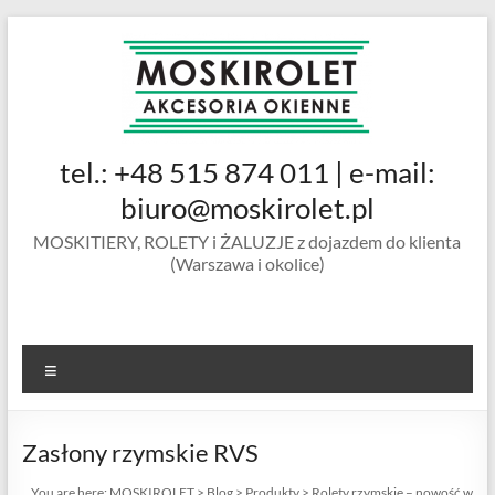
Skip
to
content
MOSKIROLET
tel.: +48 515 874 011 | e-mail:
siatki na
owady |
biuro@moskirolet.pl
moskitiery
MOSKITIERY, ROLETY i ŻALUZJE z dojazdem do klienta
okienne |
(Warszawa i okolice)
rolety i
żaluzje |
moskitiery
ramkowe i
Menu
drzwiowe
|
Warszawa
Zasłony rzymskie RVS
You are here:
MOSKIROLET
>
Blog
>
Produkty
>
Rolety rzymskie – nowość w