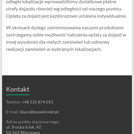
odległe lokalizacje wprowadziliśmy dodatkowe płatne
strefy dojazdu również wg odległości od naszego punktu.
Opłata za dojazd jest każdorazowo ustalana indywidualnie.
W okresach dużego zainteresowania naszymi produktami
zastrzegamy sobie możliwość naliczenia opłaty za dojazd w
innej wysokości dla małych zamówień lub odmowy
realizacji zamówień w wybranych lokalizacjach.
Kontakt
Telefon:
+48 515 874 011
E-mail:
biuro@moskirolet.pl
Adres punktu stacjonarnego:
ul. Trocka 6 lok. 47,
03-563 Warszawa