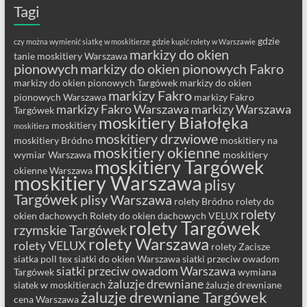
Tagi
gdzie
czy można wymienić siatkę w moskitierze
gdzie kupić rolety w Warszawie
markizy do okien
tanie moskitiery Warszawa
pionowych
markizy do okien pionowych Fakro
markizy do okien pionowych Targówek
markizy do okien
markizy Fakro
pionowych Warszawa
markizy Fakro
markizy Fakro Warszawa
markizy Warszawa
Targówek
moskitiery Białołęka
moskitiery
moskitiera
moskitiery drzwiowe
moskitiery Bródno
moskitiery na
moskitiery okienne
wymiar Warszawa
moskitiery
moskitiery Targówek
okienne Warszawa
moskitiery Warszawa
plisy
Targówek
plisy Warszawa
rolety Bródno
rolety do
rolety
okien dachowych
Rolety do okien dachowych VELUX
rolety Targówek
rzymskie Targówek
rolety Warszawa
rolety VELUX
rolety Zacisze
siatka poll tex
siatki do okien Warszawa
siatki przeciw owadom
siatki przeciw owadom Warszawa
Targówek
wymiana
żaluzje drewniane
siatek w moskitierach
żaluzje drewniane
żaluzje drewniane Targówek
cena Warszawa