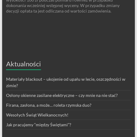
dokonania wcześniej wstępnej wyceny. W przypadku zmiany
decyzji opłata ta jest odliczana od wartości zamówienia.
Aktualności
Materiały blackout – ukojenie od upału w lecie, oszczędności w
zimie?
Osłony okienne zasilane elektryczne – czy mnie na nie stać?
Firana, zasłona, a może… roleta rzymska duo?
Wesołych Świąt Wielkanocnych!
Jak pracujemy “między Świętami”?