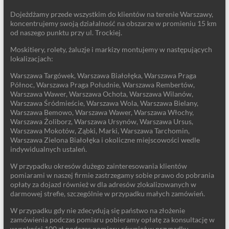
Dojeżdżamy przede wszystkim do klientów na terenie Warszawy,
koncentrujemy swoją działalność na obszarze w promieniu 15 km
od naszego punktu przy ul. Trockiej.
Moskitiery, rolety, żaluzje i markizy montujemy w następujących
lokalizacjach:
Warszawa Targówek, Warszawa Białołęka, Warszawa Praga
Północ, Warszawa Praga Południe, Warszawa Rembertów,
Warszawa Wawer, Warszawa Ochota, Warszawa Wilanów,
Warszawa Śródmieście, Warszawa Wola, Warszawa Bielany,
Warszawa Bemowo, Warszawa Wawer, Warszawa Włochy,
Warszawa Żoliborz, Warszawa Ursynów, Warszawa Ursus,
Warszawa Mokotów, Ząbki, Marki, Warszawa Tarchomin,
Warszawa Zielona Białołęka i okoliczne miejscowości wedle
indywidualnych ustaleń.
W przypadku okresów dużego zainteresowania klientów
pomiarami w naszej firmie zastrzegamy sobie prawo do pobrania
opłaty za dojazd również w dla adresów zlokalizowanych w
darmowej strefie, szczególnie w przypadku małych zamówień.
W przypadku gdy nie zdecydują się państwo na złożenie
zamówienia podczas pomiaru pobieramy opłatę za konsultację w
wysokości 100 zł podczas pomiaru również w przypadku