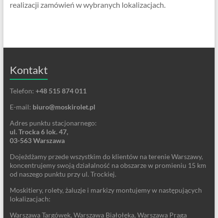
realizacji zamówień w wybranych lokalizacjach.
Kontakt
Telefon:
+48 515 874 011
E-mail:
biuro@moskirolet.pl
Adres punktu stacjonarnego:
ul. Trocka 6 lok. 47,
03-563 Warszawa
Dojeżdżamy przede wszystkim do klientów na terenie Warszawy,
koncentrujemy swoją działalność na obszarze w promieniu 15 km
od naszego punktu przy ul. Trockiej.
Moskitiery, rolety, żaluzje i markizy montujemy w następujących
lokalizacjach:
Warszawa Targówek, Warszawa Białołęka, Warszawa Praga