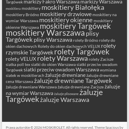
markizy Fakro Warszawa
markizy Warszawa
Targówek
moskitiery Białołęka
moskitiery
moskitiera
moskitiery drzwiowe
moskitiery Bródno
moskitiery na
moskitiery okienne
wymiar Warszawa
moskitiery
moskitiery Targówek
okienne Warszawa
moskitiery Warszawa
plisy
Targówek
plisy Warszawa
rolety Bródno
rolety do
rolety
okien dachowych
Rolety do okien dachowych VELUX
rolety Targówek
rzymskie Targówek
rolety Warszawa
rolety VELUX
rolety Zacisze
siatka poll tex
siatki do okien Warszawa
siatki przeciw owadom
siatki przeciw owadom Warszawa
Targówek
wymiana
żaluzje drewniane
siatek w moskitierach
żaluzje drewniane
żaluzje drewniane Targówek
cena Warszawa
żaluzje
żaluzje drewniane Warszawa
żaluzje drewniane Zacisze
żaluzje
na wymiar Warszawa
żaluzje plisowane
Targówek
żaluzje Warszawa
Prawa autorskie © 2026
MOSKIROLET
. All rights reserved. Theme
Spacious
by