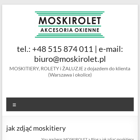
Skip
to
content
MOSKIROLET
tel.: +48 515 874 011 | e-mail:
siatki na
owady |
biuro@moskirolet.pl
moskitiery
MOSKITIERY, ROLETY i ŻALUZJE z dojazdem do klienta
okienne |
(Warszawa i okolice)
rolety i
żaluzje |
moskitiery
ramkowe i
Menu
drzwiowe
|
Warszawa
jak zdjąć moskitiery
You are here:
MOSKIROLET
>
Blog
>
jak zdjąć moskitiery