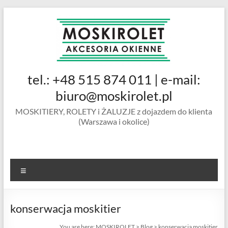
Skip
to
content
MOSKIROLET
tel.: +48 515 874 011 | e-mail:
siatki na
owady |
biuro@moskirolet.pl
moskitiery
MOSKITIERY, ROLETY i ŻALUZJE z dojazdem do klienta
okienne |
(Warszawa i okolice)
rolety i
żaluzje |
moskitiery
ramkowe i
Menu
drzwiowe
|
Warszawa
konserwacja moskitier
You are here:
MOSKIROLET
>
Blog
>
konserwacja moskitier