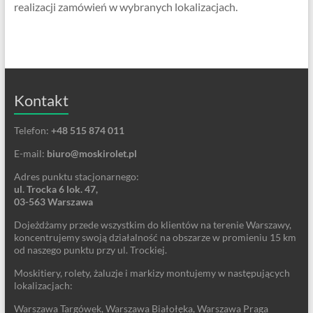
realizacji zamówień w wybranych lokalizacjach.
Kontakt
Telefon:
+48 515 874 011
E-mail:
biuro@moskirolet.pl
Adres punktu stacjonarnego:
ul. Trocka 6 lok. 47,
03-563 Warszawa
Dojeżdżamy przede wszystkim do klientów na terenie Warszawy,
koncentrujemy swoją działalność na obszarze w promieniu 15 km
od naszego punktu przy ul. Trockiej.
Moskitiery, rolety, żaluzje i markizy montujemy w następujących
lokalizacjach:
Warszawa Targówek, Warszawa Białołęka, Warszawa Praga