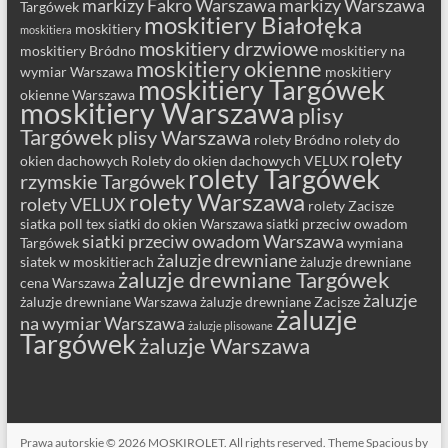
markizy Fakro Warszawa
markizy Warszawa
Targówek
moskitiery Białołęka
moskitiery
moskitiera
moskitiery drzwiowe
moskitiery Bródno
moskitiery na
moskitiery okienne
wymiar Warszawa
moskitiery
moskitiery Targówek
okienne Warszawa
moskitiery Warszawa
plisy
Targówek
plisy Warszawa
rolety Bródno
rolety do
rolety
okien dachowych
Rolety do okien dachowych VELUX
rolety Targówek
rzymskie Targówek
rolety Warszawa
rolety VELUX
rolety Zacisze
siatka poll tex
siatki do okien Warszawa
siatki przeciw owadom
siatki przeciw owadom Warszawa
Targówek
wymiana
żaluzje drewniane
siatek w moskitierach
żaluzje drewniane
żaluzje drewniane Targówek
cena Warszawa
żaluzje
żaluzje drewniane Warszawa
żaluzje drewniane Zacisze
żaluzje
na wymiar Warszawa
żaluzje plisowane
Targówek
żaluzje Warszawa
Prawa autorskie © 2026
MOSKIROLET
. All rights reserved. Theme
Spacious
by