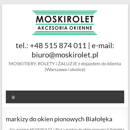
Skip
to
content
MOSKIROLET
tel.: +48 515 874 011 | e-mail:
siatki na
owady |
biuro@moskirolet.pl
moskitiery
MOSKITIERY, ROLETY i ŻALUZJE z dojazdem do klienta
okienne |
(Warszawa i okolice)
rolety i
żaluzje |
moskitiery
ramkowe i
Menu
drzwiowe
|
Warszawa
markizy do okien pionowych Białołęka
You are here:
MOSKIROLET
>
Blog
>
markizy do okien pionowych Białołęka