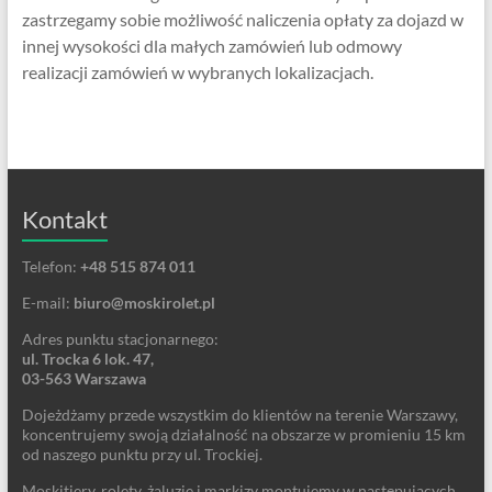
zastrzegamy sobie możliwość naliczenia opłaty za dojazd w
innej wysokości dla małych zamówień lub odmowy
realizacji zamówień w wybranych lokalizacjach.
Kontakt
Telefon:
+48 515 874 011
E-mail:
biuro@moskirolet.pl
Adres punktu stacjonarnego:
ul. Trocka 6 lok. 47,
03-563 Warszawa
Dojeżdżamy przede wszystkim do klientów na terenie Warszawy,
koncentrujemy swoją działalność na obszarze w promieniu 15 km
od naszego punktu przy ul. Trockiej.
Moskitiery, rolety, żaluzje i markizy montujemy w następujących