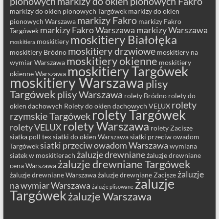
pionowych
markizy do okien pionowych Fakro
markizy do okien pionowych Targówek
markizy do okien
markizy Fakro
pionowych Warszawa
markizy Fakro
markizy Fakro Warszawa
markizy Warszawa
Targówek
moskitiery Białołęka
moskitiery
moskitiera
moskitiery drzwiowe
moskitiery Bródno
moskitiery na
moskitiery okienne
wymiar Warszawa
moskitiery
moskitiery Targówek
okienne Warszawa
moskitiery Warszawa
plisy
Targówek
plisy Warszawa
rolety Bródno
rolety do
rolety
okien dachowych
Rolety do okien dachowych VELUX
rolety Targówek
rzymskie Targówek
rolety Warszawa
rolety VELUX
rolety Zacisze
siatka poll tex
siatki do okien Warszawa
siatki przeciw owadom
siatki przeciw owadom Warszawa
Targówek
wymiana
żaluzje drewniane
siatek w moskitierach
żaluzje drewniane
żaluzje drewniane Targówek
cena Warszawa
żaluzje
żaluzje drewniane Warszawa
żaluzje drewniane Zacisze
żaluzje
na wymiar Warszawa
żaluzje plisowane
Targówek
żaluzje Warszawa