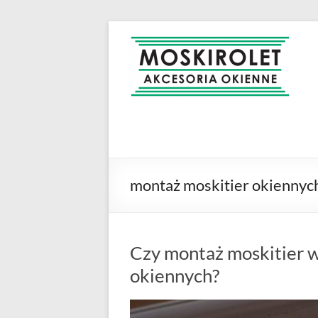
Skip
to
MOSKIROLET
siatki na
content
owady |
moskitiery
okienne |
rolety i
żaluzje |
moskitiery
ramkowe i
montaż moskitier okienny
drzwiowe
|
Warszawa
Czy montaż moskitier 
okiennych?