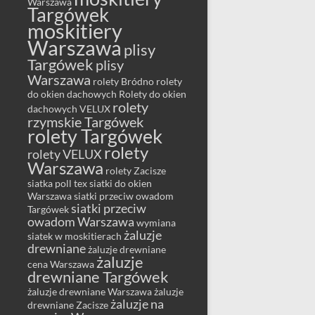
Warszawa
Targówek
moskitiery
Warszawa
plisy
Targówek
plisy
Warszawa
rolety Bródno
rolety
do okien dachowych
Rolety do okien
rolety
dachowych VELUX
rzymskie Targówek
rolety Targówek
rolety
rolety VELUX
Warszawa
rolety Zacisze
siatka poll tex
siatki do okien
Warszawa
siatki przeciw owadom
siatki przeciw
Targówek
owadom Warszawa
wymiana
żaluzje
siatek w moskitierach
drewniane
żaluzje drewniane
żaluzje
cena Warszawa
drewniane Targówek
żaluzje drewniane Warszawa
żaluzje
żaluzje na
drewniane Zacisze