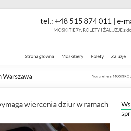
tel.: +48 515 874 011 | e-m
MOSKITIERY, ROLETY i ŻALUZJE z doja
Strona główna
Moskitiery
Rolety
Żaluzje
ch Warszawa
You are here:
MOSKIROL
wymaga wiercenia dziur w ramach
Wsp
sp