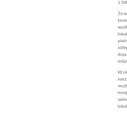
1 500
Ze w
tere
wydł
loka
płat
odle
doja
indy
W ok
nasz
możl
inne
odmo
lokal