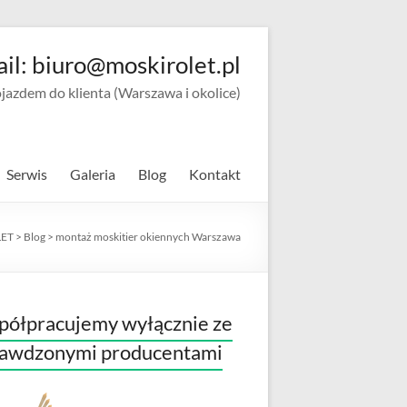
ail: biuro@moskirolet.pl
zdem do klienta (Warszawa i okolice)
Serwis
Galeria
Blog
Kontakt
ET
>
Blog
>
montaż moskitier okiennych Warszawa
ółpracujemy wyłącznie ze
rawdzonymi producentami