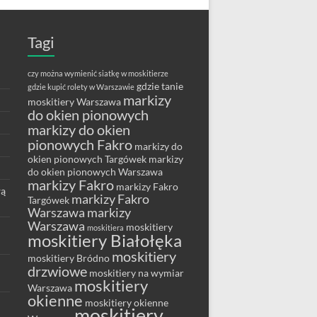
Tagi
czy można wymienić siatkę w moskitierze
gdzie tanie
gdzie kupić rolety w Warszawie
markizy
moskitiery Warszawa
do okien pionowych
markizy do okien
pionowych Fakro
markizy do
okien pionowych Targówek
markizy
do okien pionowych Warszawa
markizy Fakro
markizy Fakro
wą
markizy Fakro
Targówek
Warszawa
markizy
Warszawa
moskitiery
moskitiera
moskitiery Białołęka
moskitiery
moskitiery Bródno
drzwiowe
moskitiery na wymiar
moskitiery
Warszawa
okienne
moskitiery okienne
moskitiery