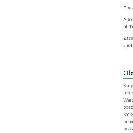
E-ma
Adre
ul. 
Zach
spot
Obs
Skup
tere
Wars
posz
km o
(mie
prze