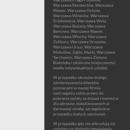
Warszawa Rembertów, Warszawa
Wawer, Warszawa Ochota,
Warszawa Wilanów, Warszawa
Śródmieście, Warszawa Wola,
Warszawa Bielany, Warszawa
Bemowo, Warszawa Wawer,
Warszawa Włochy, Warszawa
Żoliborz, Warszawa Ursynów,
Warszawa Ursus, Warszawa
Mokotów, Ząbki, Marki, Warszawa
Tarchomin, Warszawa Zielona
Białołęka i okoliczne miejscowości
wedle indywidualnych ustaleń.
W przypadku okresów dużego
zainteresowania klientów
pomiarami w naszej firmie
zastrzegamy sobie prawo do
pobrania opłaty za dojazd również w
dla adresów zlokalizowanych w
darmowej strefie, szczególnie w
przypadku małych zamówień.
W przypadku gdy nie zdecydują się
państwo na złożenie zamówienia