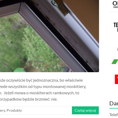
że oczywiście być jednoznaczna, bo właściwie
rzede wszystkim od typu montowanej moskitiery,
en. Jeżeli mowa o moskiterach ramkowych, to
rzypadków będzie brzmieć: nie.
Da
ery
,
Produkty
Czytaj więcej
Tele