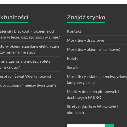
ktualności
Znajdź szybko
teriały blackout – ukojenie od
Kontakt
ału w lecie, oszczędności w zimie?
Moskitiery drzwiowe
łony okienne zasilane elektryczne
Moskitiery okienne (ramkowe)
czy mnie na nie stać?
Rolety
rana, zasłona, a może… roleta
ymska duo?
Serwis
sołych Świąt Wielkanocnych!
Moskitiery z siatką przeciwpyłko
(antyalergiczną)
k pracujemy “między Świętami”?
Markizy do okien pionowych i
dachowych FAKRO
Strefy dojazdu w Warszawie i
okolicach