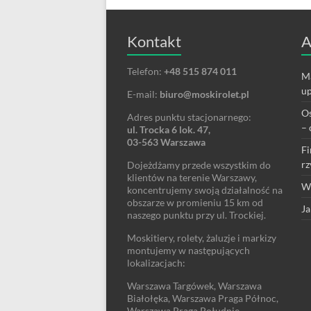
Kontakt
A
Telefon:
+48 515 874 011
Ma
up
E-mail:
biuro@moskirolet.pl
Os
Adres punktu stacjonarnego:
– 
ul. Trocka 6 lok. 47,
03-563 Warszawa
Fi
rz
Dojeżdżamy przede wszystkim do
klientów na terenie Warszawy,
We
koncentrujemy swoją działalność na
obszarze w promieniu 15 km od
Ja
naszego punktu przy ul. Trockiej.
Moskitiery, rolety, żaluzje i markizy
montujemy w następujących
lokalizacjach:
Warszawa Targówek, Warszawa
Białołęka, Warszawa Praga Północ,
Warszawa Praga Południe,