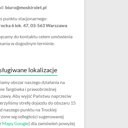
il:
biuro@moskirolet.pl
s punktu stacjonarnego:
Trocka 6 lok. 47, 03-563 Warszawa
ęcamy do kontaktu celem umówienia
kania w dogodnym terminie.
ługiwane lokalizacje
iamy obszar naszego działania na
nie Targówka i prawobrzeżnej
zawy. Aby wyjść Państwu naprzeciw
erzyliśmy strefę dojazdu do obszaru 15
d naszego punktu na Trockiej
rzone wg odległości sugerowanej
z
Mapy Google
) dla zamówień powyżej