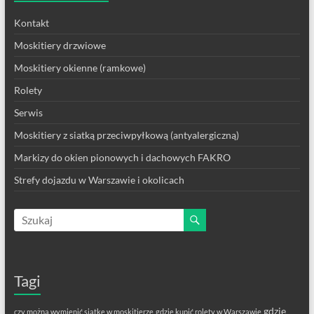
Kontakt
Moskitiery drzwiowe
Moskitiery okienne (ramkowe)
Rolety
Serwis
Moskitiery z siatką przeciwpyłkową (antyalergiczną)
Markizy do okien pionowych i dachowych FAKRO
Strefy dojazdu w Warszawie i okolicach
Tagi
gdzie
czy można wymienić siatkę w moskitierze
gdzie kupić rolety w Warszawie