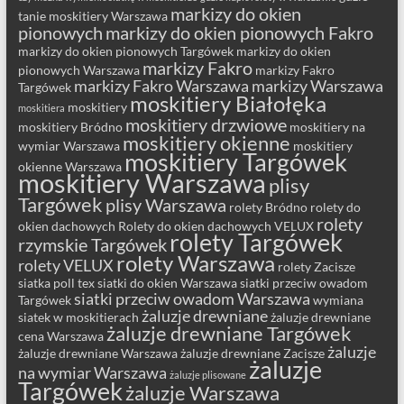
markizy do okien
tanie moskitiery Warszawa
pionowych
markizy do okien pionowych Fakro
markizy do okien pionowych Targówek
markizy do okien
markizy Fakro
pionowych Warszawa
markizy Fakro
markizy Fakro Warszawa
markizy Warszawa
Targówek
moskitiery Białołęka
moskitiery
moskitiera
moskitiery drzwiowe
moskitiery Bródno
moskitiery na
moskitiery okienne
wymiar Warszawa
moskitiery
moskitiery Targówek
okienne Warszawa
moskitiery Warszawa
plisy
Targówek
plisy Warszawa
rolety Bródno
rolety do
rolety
okien dachowych
Rolety do okien dachowych VELUX
rolety Targówek
rzymskie Targówek
rolety Warszawa
rolety VELUX
rolety Zacisze
siatka poll tex
siatki do okien Warszawa
siatki przeciw owadom
siatki przeciw owadom Warszawa
Targówek
wymiana
żaluzje drewniane
siatek w moskitierach
żaluzje drewniane
żaluzje drewniane Targówek
cena Warszawa
żaluzje
żaluzje drewniane Warszawa
żaluzje drewniane Zacisze
żaluzje
na wymiar Warszawa
żaluzje plisowane
Targówek
żaluzje Warszawa