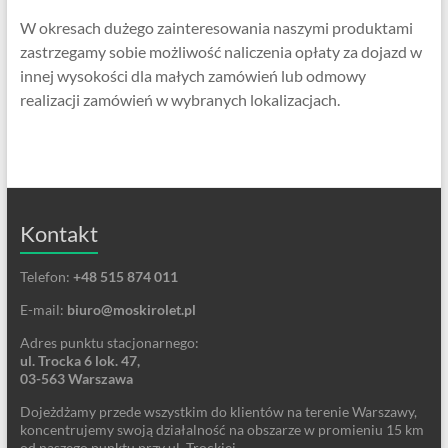
W okresach dużego zainteresowania naszymi produktami
zastrzegamy sobie możliwość naliczenia opłaty za dojazd w
innej wysokości dla małych zamówień lub odmowy
realizacji zamówień w wybranych lokalizacjach.
Kontakt
Telefon:
+48 515 874 011
E-mail:
biuro@moskirolet.pl
Adres punktu stacjonarnego:
ul. Trocka 6 lok. 47,
03-563 Warszawa
Dojeżdżamy przede wszystkim do klientów na terenie Warszawy,
koncentrujemy swoją działalność na obszarze w promieniu 15 km
od naszego punktu przy ul. Trockiej.