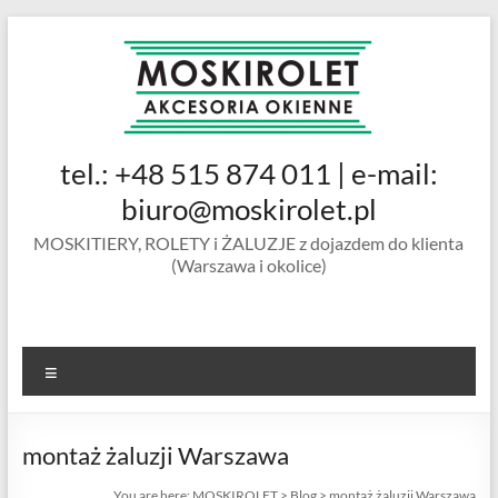
Skip
to
content
MOSKIROLET
tel.: +48 515 874 011 | e-mail:
siatki na
owady |
biuro@moskirolet.pl
moskitiery
MOSKITIERY, ROLETY i ŻALUZJE z dojazdem do klienta
okienne |
(Warszawa i okolice)
rolety i
żaluzje |
moskitiery
ramkowe i
Menu
drzwiowe
|
Warszawa
montaż żaluzji Warszawa
You are here:
MOSKIROLET
>
Blog
>
montaż żaluzji Warszawa