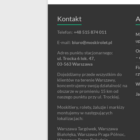
Kontakt
A
Telefon:
+48 515 874 011
Ma
up
E-mail:
biuro@moskirolet.pl
Os
Adres punktu stacjonarnego:
– 
ul. Trocka 6 lok. 47,
03-563 Warszawa
Fi
rz
Dojeżdżamy przede wszystkim do
klientów na terenie Warszawy,
We
koncentrujemy swoją działalność na
obszarze w promieniu 15 km od
Ja
naszego punktu przy ul. Trockiej.
Moskitiery, rolety, żaluzje i markizy
montujemy w następujących
lokalizacjach:
Warszawa Targówek, Warszawa
Białołęka, Warszawa Praga Północ,
Warszawa Praga Południe,