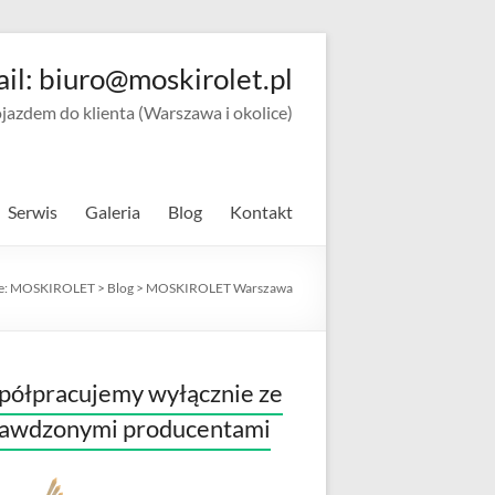
ail: biuro@moskirolet.pl
zdem do klienta (Warszawa i okolice)
Serwis
Galeria
Blog
Kontakt
e:
MOSKIROLET
>
Blog
>
MOSKIROLET Warszawa
ółpracujemy wyłącznie ze
rawdzonymi producentami