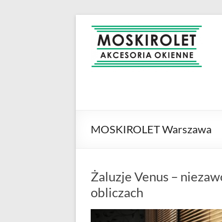
Skip
to
MOSKIROLET
siatki na
content
owady |
moskitiery
okienne |
rolety i
żaluzje |
moskitiery
ramkowe i
MOSKIROLET Warszawa
drzwiowe
|
Warszawa
Żaluzje Venus – niezaw
obliczach