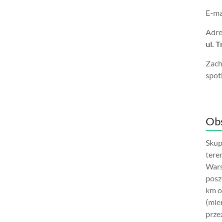
E-ma
Adre
ul. 
Zach
spot
Obs
Skup
tere
Wars
posz
km o
(mie
prze