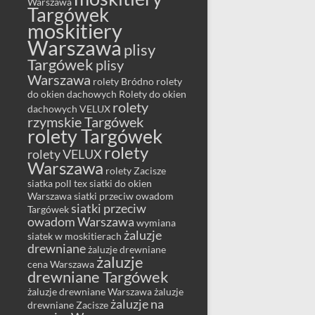
Warszawa
Targówek
moskitiery
Warszawa
plisy
Targówek
plisy
Warszawa
rolety Bródno
rolety
do okien dachowych
Rolety do okien
rolety
dachowych VELUX
rzymskie Targówek
rolety Targówek
rolety
rolety VELUX
Warszawa
rolety Zacisze
siatka poll tex
siatki do okien
Warszawa
siatki przeciw owadom
siatki przeciw
Targówek
owadom Warszawa
wymiana
żaluzje
siatek w moskitierach
drewniane
żaluzje drewniane
żaluzje
cena Warszawa
drewniane Targówek
żaluzje drewniane Warszawa
żaluzje
żaluzje na
drewniane Zacisze