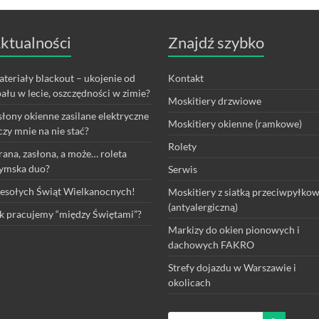
ktualności
Znajdź szybko
teriały blackout – ukojenie od
Kontakt
ału w lecie, oszczędności w zimie?
Moskitiery drzwiowe
łony okienne zasilane elektryczne
Moskitiery okienne (ramkowe)
czy mnie na nie stać?
Rolety
rana, zasłona, a może… roleta
ymska duo?
Serwis
sołych Świąt Wielkanocnych!
Moskitiery z siatką przeciwpyłko
(antyalergiczną)
k pracujemy “między Świętami”?
Markizy do okien pionowych i
dachowych FAKRO
Strefy dojazdu w Warszawie i
okolicach