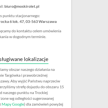
il:
biuro@moskirolet.pl
s punktu stacjonarnego:
Trocka 6 lok. 47, 03-563 Warszawa
ęcamy do kontaktu celem umówienia
kania w dogodnym terminie.
ługiwane lokalizacje
iamy obszar naszego działania na
nie Targówka i prawobrzeżnej
zawy. Aby wyjść Państwu naprzeciw
erzyliśmy strefę dojazdu do obszaru 15
d naszego punktu na Trockiej
rzone wg odległości sugerowanej
z
Mapy Google
) dla zamówień powyżej