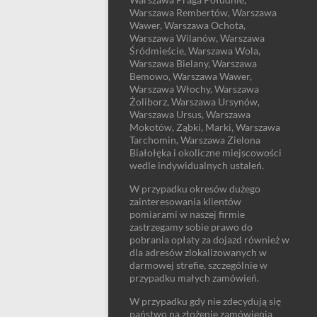
Warszawa Rembertów, Warszawa
Wawer, Warszawa Ochota,
Warszawa Wilanów, Warszawa
Śródmieście, Warszawa Wola,
Warszawa Bielany, Warszawa
Bemowo, Warszawa Wawer,
Warszawa Włochy, Warszawa
Żoliborz, Warszawa Ursynów,
Warszawa Ursus, Warszawa
Mokotów, Ząbki, Marki, Warszawa
Tarchomin, Warszawa Zielona
Białołęka i okoliczne miejscowości
wedle indywidualnych ustaleń.
W przypadku okresów dużego
zainteresowania klientów
pomiarami w naszej firmie
zastrzegamy sobie prawo do
pobrania opłaty za dojazd również w
dla adresów zlokalizowanych w
darmowej strefie, szczególnie w
przypadku małych zamówień.
W przypadku gdy nie zdecydują się
państwo na złożenie zamówienia