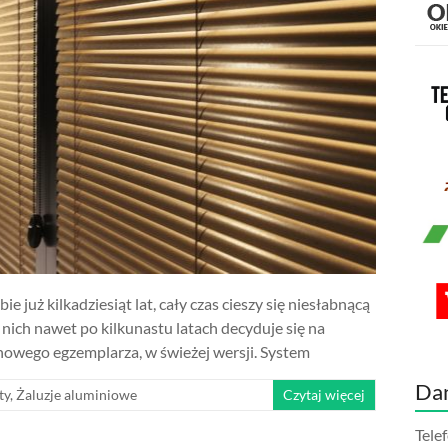
 już kilkadziesiąt lat, cały czas cieszy się niesłabnącą
nich nawet po kilkunastu latach decyduje się na
nowego egzemplarza, w świeżej wersji. System
Da
ty
,
Żaluzje aluminiowe
Czytaj więcej
Tele