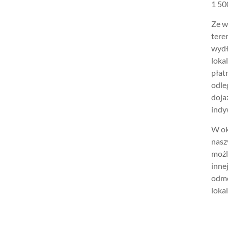
1 500
Ze w
tere
wydł
loka
płat
odle
doja
indy
W ok
nasz
możl
inne
odmo
lokal