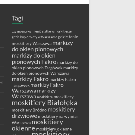
Tagi
czy można wymienić siatkę w moskitierze
gdzie tanie
gdzie kupić rolety w Warszawie
markizy
moskitiery Warszawa
do okien pionowych
markizy do okien
pionowych Fakro
markizy do
okien pionowych Targówek
markizy
do okien pionowych Warszawa
markizy Fakro
markizy Fakro
wą
markizy Fakro
Targówek
Warszawa
markizy
Warszawa
moskitiery
moskitiera
moskitiery Białołęka
moskitiery
moskitiery Bródno
drzwiowe
moskitiery na wymiar
moskitiery
Warszawa
okienne
moskitiery okienne
moskitiery