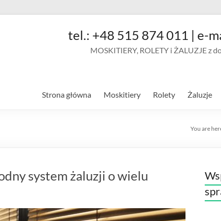
tel.: +48 515 874 011 | e-m
MOSKITIERY, ROLETY i ŻALUZJE z doja
Strona główna
Moskitiery
Rolety
Żaluzje
You are her
odny system żaluzji o wielu
Wsp
sp