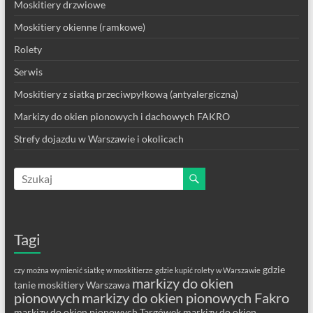
Moskitiery drzwiowe
Moskitiery okienne (ramkowe)
Rolety
Serwis
Moskitiery z siatką przeciwpyłkową (antyalergiczną)
Markizy do okien pionowych i dachowych FAKRO
Strefy dojazdu w Warszawie i okolicach
Tagi
gdzie
czy można wymienić siatkę w moskitierze
gdzie kupić rolety w Warszawie
markizy do okien
tanie moskitiery Warszawa
pionowych
markizy do okien pionowych Fakro
markizy do okien pionowych Targówek
markizy do okien