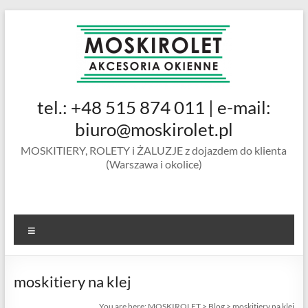
Skip
to
content
MOSKIROLET
tel.: +48 515 874 011 | e-mail:
siatki na
owady |
biuro@moskirolet.pl
moskitiery
MOSKITIERY, ROLETY i ŻALUZJE z dojazdem do klienta
okienne |
(Warszawa i okolice)
rolety i
żaluzje |
moskitiery
ramkowe i
Menu
drzwiowe
|
Warszawa
moskitiery na klej
You are here:
MOSKIROLET
>
Blog
>
moskitiery na klej