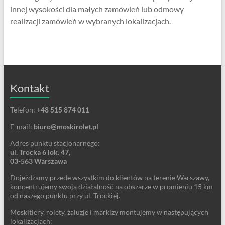
innej wysokości dla małych zamówień lub odmowy
realizacji zamówień w wybranych lokalizacjach.
Kontakt
Telefon:
+48 515 874 011
E-mail:
biuro@moskirolet.pl
Adres punktu stacjonarnego:
ul. Trocka 6 lok. 47,
03-563 Warszawa
Dojeżdżamy przede wszystkim do klientów na terenie Warszawy,
koncentrujemy swoją działalność na obszarze w promieniu 15 km
od naszego punktu przy ul. Trockiej.
Moskitiery, rolety, żaluzje i markizy montujemy w następujących
lokalizacjach: