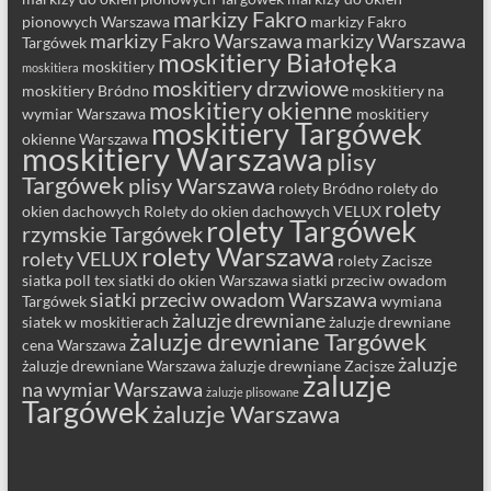
markizy Fakro
pionowych Warszawa
markizy Fakro
markizy Fakro Warszawa
markizy Warszawa
Targówek
moskitiery Białołęka
moskitiery
moskitiera
moskitiery drzwiowe
moskitiery Bródno
moskitiery na
moskitiery okienne
wymiar Warszawa
moskitiery
moskitiery Targówek
okienne Warszawa
moskitiery Warszawa
plisy
Targówek
plisy Warszawa
rolety Bródno
rolety do
rolety
okien dachowych
Rolety do okien dachowych VELUX
rolety Targówek
rzymskie Targówek
rolety Warszawa
rolety VELUX
rolety Zacisze
siatka poll tex
siatki do okien Warszawa
siatki przeciw owadom
siatki przeciw owadom Warszawa
Targówek
wymiana
żaluzje drewniane
siatek w moskitierach
żaluzje drewniane
żaluzje drewniane Targówek
cena Warszawa
żaluzje
żaluzje drewniane Warszawa
żaluzje drewniane Zacisze
żaluzje
na wymiar Warszawa
żaluzje plisowane
Targówek
żaluzje Warszawa