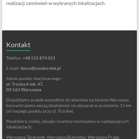
realizacji zamówień w wybranych lokalizacjach.
Kontakt
Telefon:
+48 515 874 011
E-mail:
biuro@moskirolet.pl
Adres punktu stacjonarnego:
ul. Trocka 6 lok. 47,
03-563 Warszawa
Dojeżdżamy przede wszystkim do klientów na terenie Warszawy,
koncentrujemy swoją działalność na obszarze w promieniu 15 km
od naszego punktu przy ul. Trockiej.
Moskitiery, rolety, żaluzje i markizy montujemy w następujących
lokalizacjach:
Warszawa Targówek, Warszawa Białołęka, Warszawa Praga