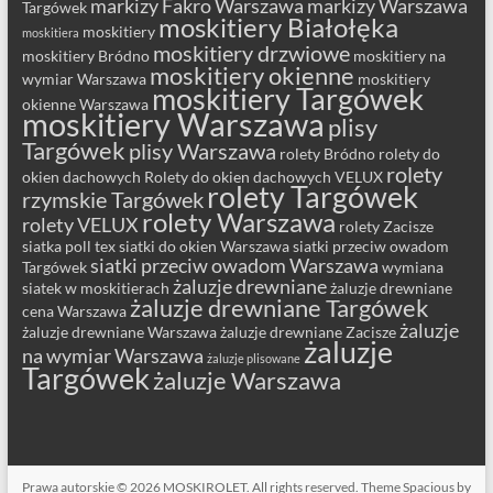
markizy Fakro Warszawa
markizy Warszawa
Targówek
moskitiery Białołęka
moskitiery
moskitiera
moskitiery drzwiowe
moskitiery Bródno
moskitiery na
moskitiery okienne
wymiar Warszawa
moskitiery
moskitiery Targówek
okienne Warszawa
moskitiery Warszawa
plisy
Targówek
plisy Warszawa
rolety Bródno
rolety do
rolety
okien dachowych
Rolety do okien dachowych VELUX
rolety Targówek
rzymskie Targówek
rolety Warszawa
rolety VELUX
rolety Zacisze
siatka poll tex
siatki do okien Warszawa
siatki przeciw owadom
siatki przeciw owadom Warszawa
Targówek
wymiana
żaluzje drewniane
siatek w moskitierach
żaluzje drewniane
żaluzje drewniane Targówek
cena Warszawa
żaluzje
żaluzje drewniane Warszawa
żaluzje drewniane Zacisze
żaluzje
na wymiar Warszawa
żaluzje plisowane
Targówek
żaluzje Warszawa
Prawa autorskie © 2026
MOSKIROLET
. All rights reserved. Theme
Spacious
by