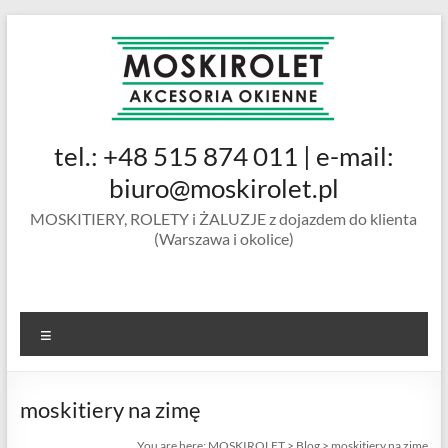
Skip
to
content
MOSKIROLET
tel.: +48 515 874 011 | e-mail:
siatki na
owady |
biuro@moskirolet.pl
moskitiery
MOSKITIERY, ROLETY i ŻALUZJE z dojazdem do klienta
okienne |
(Warszawa i okolice)
rolety i
żaluzje |
moskitiery
ramkowe i
Menu
drzwiowe
|
Warszawa
moskitiery na zimę
You are here:
MOSKIROLET
>
Blog
>
moskitiery na zimę