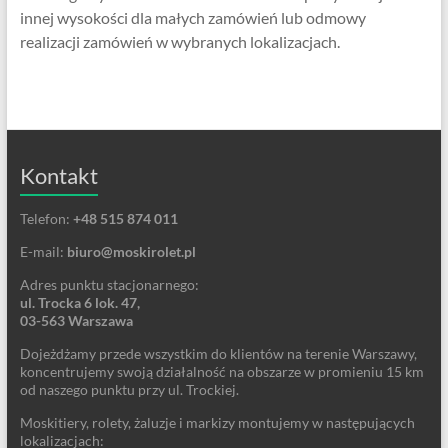
innej wysokości dla małych zamówień lub odmowy
realizacji zamówień w wybranych lokalizacjach.
Kontakt
Telefon:
+48 515 874 011
E-mail:
biuro@moskirolet.pl
Adres punktu stacjonarnego:
ul. Trocka 6 lok. 47,
03-563 Warszawa
Dojeżdżamy przede wszystkim do klientów na terenie Warszawy,
koncentrujemy swoją działalność na obszarze w promieniu 15 km
od naszego punktu przy ul. Trockiej.
Moskitiery, rolety, żaluzje i markizy montujemy w następujących
lokalizacjach: