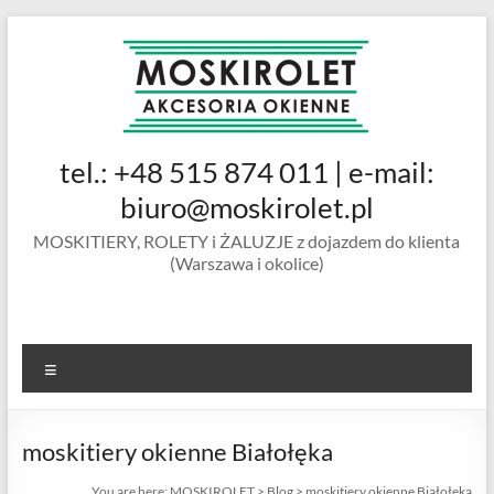
Skip
to
content
MOSKIROLET
tel.: +48 515 874 011 | e-mail:
siatki na
owady |
biuro@moskirolet.pl
moskitiery
MOSKITIERY, ROLETY i ŻALUZJE z dojazdem do klienta
okienne |
(Warszawa i okolice)
rolety i
żaluzje |
moskitiery
ramkowe i
Menu
drzwiowe
|
Warszawa
moskitiery okienne Białołęka
You are here:
MOSKIROLET
>
Blog
>
moskitiery okienne Białołęka