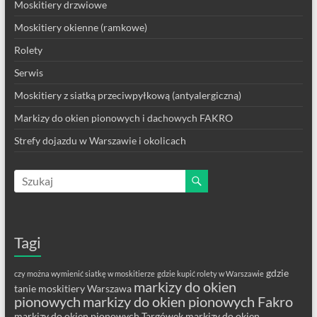
Moskitiery drzwiowe
Moskitiery okienne (ramkowe)
Rolety
Serwis
Moskitiery z siatką przeciwpyłkową (antyalergiczną)
Markizy do okien pionowych i dachowych FAKRO
Strefy dojazdu w Warszawie i okolicach
Tagi
gdzie
czy można wymienić siatkę w moskitierze
gdzie kupić rolety w Warszawie
markizy do okien
tanie moskitiery Warszawa
pionowych
markizy do okien pionowych Fakro
markizy do okien pionowych Targówek
markizy do okien