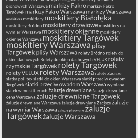
markizy Fakro
pionowych Warszawa
markizy Fakro
markizy Fakro Warszawa
markizy Warszawa
Targówek
moskitiery Białołęka
moskitiery
moskitiera
moskitiery drzwiowe
moskitiery Bródno
moskitiery na
moskitiery okienne
wymiar Warszawa
moskitiery
moskitiery Targówek
okienne Warszawa
moskitiery Warszawa
plisy
Targówek
plisy Warszawa
rolety Bródno
rolety do
rolety
okien dachowych
Rolety do okien dachowych VELUX
rolety Targówek
rzymskie Targówek
rolety Warszawa
rolety VELUX
rolety Zacisze
siatka poll tex
siatki do okien Warszawa
siatki przeciw owadom
siatki przeciw owadom Warszawa
Targówek
wymiana
żaluzje drewniane
siatek w moskitierach
żaluzje drewniane
żaluzje drewniane Targówek
cena Warszawa
żaluzje
żaluzje drewniane Warszawa
żaluzje drewniane Zacisze
żaluzje
na wymiar Warszawa
żaluzje plisowane
Targówek
żaluzje Warszawa