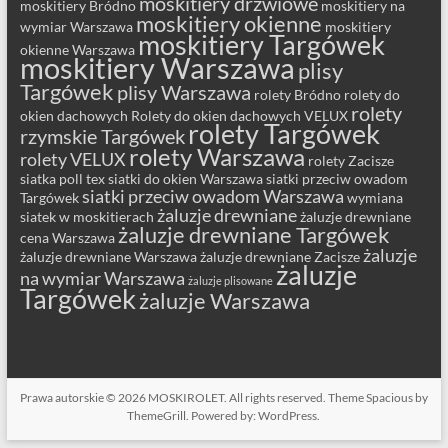
moskitiery drzwiowe
moskitiery Bródno
moskitiery na
moskitiery okienne
wymiar Warszawa
moskitiery
moskitiery Targówek
okienne Warszawa
moskitiery Warszawa
plisy
Targówek
plisy Warszawa
rolety Bródno
rolety do
rolety
okien dachowych
Rolety do okien dachowych VELUX
rolety Targówek
rzymskie Targówek
rolety Warszawa
rolety VELUX
rolety Zacisze
siatka poll tex
siatki do okien Warszawa
siatki przeciw owadom
siatki przeciw owadom Warszawa
Targówek
wymiana
żaluzje drewniane
siatek w moskitierach
żaluzje drewniane
żaluzje drewniane Targówek
cena Warszawa
żaluzje
żaluzje drewniane Warszawa
żaluzje drewniane Zacisze
żaluzje
na wymiar Warszawa
żaluzje plisowane
Targówek
żaluzje Warszawa
Prawa autorskie © 2026
MOSKIROLET
. All rights reserved. Theme
Spacious
by
ThemeGrill. Powered by:
WordPress
.