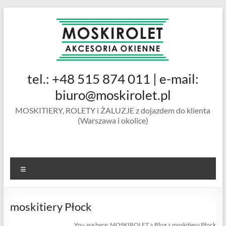
Skip
to
content
MOSKIROLET
tel.: +48 515 874 011 | e-mail:
siatki na
owady |
biuro@moskirolet.pl
moskitiery
MOSKITIERY, ROLETY i ŻALUZJE z dojazdem do klienta
okienne |
(Warszawa i okolice)
rolety i
żaluzje |
moskitiery
ramkowe i
Menu
drzwiowe
|
Warszawa
moskitiery Płock
You are here:
MOSKIROLET
>
Blog
>
moskitiery Płock