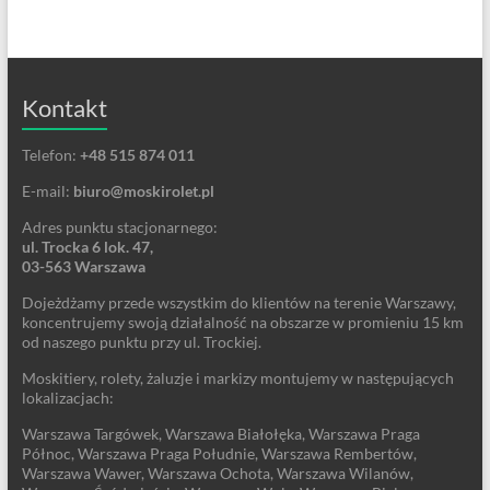
Kontakt
Telefon:
+48 515 874 011
E-mail:
biuro@moskirolet.pl
Adres punktu stacjonarnego:
ul. Trocka 6 lok. 47,
03-563 Warszawa
Dojeżdżamy przede wszystkim do klientów na terenie Warszawy,
koncentrujemy swoją działalność na obszarze w promieniu 15 km
od naszego punktu przy ul. Trockiej.
Moskitiery, rolety, żaluzje i markizy montujemy w następujących
lokalizacjach:
Warszawa Targówek, Warszawa Białołęka, Warszawa Praga
Północ, Warszawa Praga Południe, Warszawa Rembertów,
Warszawa Wawer, Warszawa Ochota, Warszawa Wilanów,