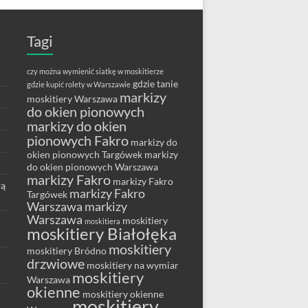
Tagi
czy można wymienić siatkę w moskitierze
gdzie tanie
gdzie kupić rolety w Warszawie
markizy
moskitiery Warszawa
do okien pionowych
markizy do okien
pionowych Fakro
markizy do
okien pionowych Targówek
markizy
do okien pionowych Warszawa
markizy Fakro
markizy Fakro
wą
markizy Fakro
Targówek
Warszawa
markizy
Warszawa
moskitiery
moskitiera
moskitiery Białołęka
moskitiery
moskitiery Bródno
drzwiowe
moskitiery na wymiar
moskitiery
Warszawa
okienne
moskitiery okienne
moskitiery