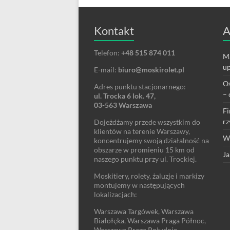
Kontakt
A
Telefon:
+48 515 874 011
Ma
up
E-mail:
biuro@moskirolet.pl
Os
Adres punktu stacjonarnego:
– 
ul. Trocka 6 lok. 47,
03-563 Warszawa
Fi
rz
Dojeżdżamy przede wszystkim do
klientów na terenie Warszawy,
We
koncentrujemy swoją działalność na
obszarze w promieniu 15 km od
Ja
naszego punktu przy ul. Trockiej.
Moskitiery, rolety, żaluzje i markizy
montujemy w następujących
lokalizacjach:
Warszawa Targówek, Warszawa
Białołęka, Warszawa Praga Północ,
Warszawa Praga Południe,