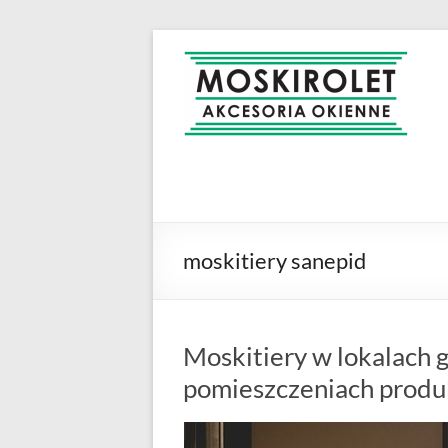
Skip
to
MOSKIROLET
siatki na
content
owady |
moskitiery
okienne |
rolety i
żaluzje |
moskitiery
ramkowe i
moskitiery sanepid
drzwiowe
|
Warszawa
Moskitiery w lokalach 
pomieszczeniach produ