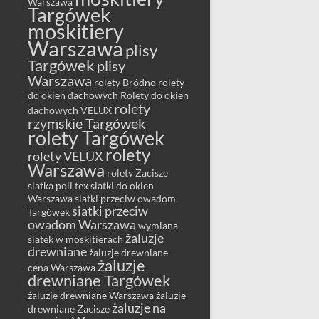
Warszawa
Targówek
moskitiery
Warszawa
plisy
Targówek
plisy
Warszawa
rolety Bródno
rolety
do okien dachowych
Rolety do okien
rolety
dachowych VELUX
rzymskie Targówek
rolety Targówek
rolety
rolety VELUX
Warszawa
rolety Zacisze
siatka poll tex
siatki do okien
Warszawa
siatki przeciw owadom
siatki przeciw
Targówek
owadom Warszawa
wymiana
żaluzje
siatek w moskitierach
drewniane
żaluzje drewniane
żaluzje
cena Warszawa
drewniane Targówek
żaluzje drewniane Warszawa
żaluzje
żaluzje na
drewniane Zacisze