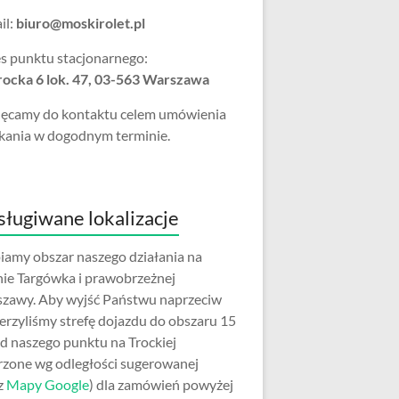
il:
biuro@moskirolet.pl
s punktu stacjonarnego:
Trocka 6 lok. 47, 03-563 Warszawa
ęcamy do kontaktu celem umówienia
kania w dogodnym terminie.
ługiwane lokalizacje
iamy obszar naszego działania na
nie Targówka i prawobrzeżnej
zawy. Aby wyjść Państwu naprzeciw
erzyliśmy strefę dojazdu do obszaru 15
d naszego punktu na Trockiej
rzone wg odległości sugerowanej
z
Mapy Google
) dla zamówień powyżej