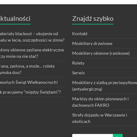
ktualności
Znajdź szybko
teriały blackout – ukojenie od
Kontakt
ału w lecie, oszczędności w zimie?
Moskitiery drzwiowe
łony okienne zasilane elektryczne
Moskitiery okienne (ramkowe)
czy mnie na nie stać?
Rolety
rana, zasłona, a może… roleta
ymska duo?
Serwis
sołych Świąt Wielkanocnych!
Moskitiery z siatką przeciwpyłko
(antyalergiczną)
k pracujemy “między Świętami”?
Markizy do okien pionowych i
dachowych FAKRO
Strefy dojazdu w Warszawie i
okolicach