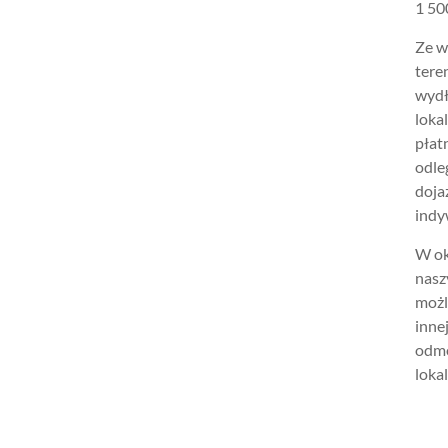
1 500
Ze w
tere
wydł
loka
płat
odle
doja
indy
W ok
nasz
możl
inne
odmo
lokal