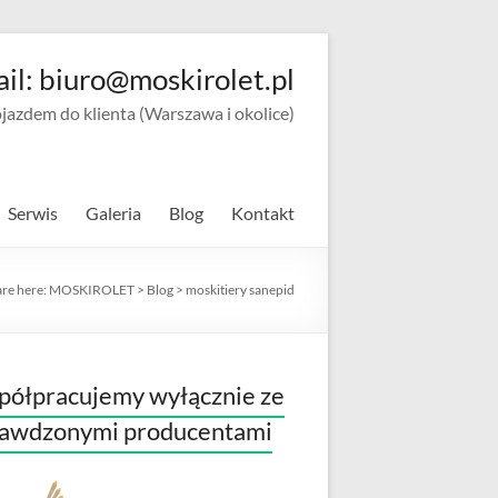
ail: biuro@moskirolet.pl
zdem do klienta (Warszawa i okolice)
Serwis
Galeria
Blog
Kontakt
are here:
MOSKIROLET
>
Blog
>
moskitiery sanepid
ółpracujemy wyłącznie ze
rawdzonymi producentami