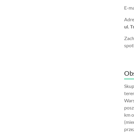
E-ma
Adre
ul. 
Zach
spot
Obs
Skup
tere
Wars
posz
km o
(mie
prze