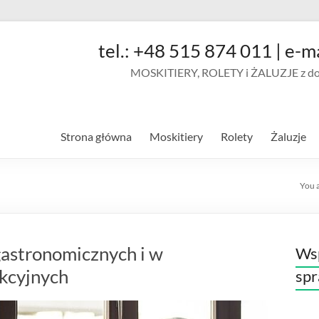
tel.: +48 515 874 011 | e-m
MOSKITIERY, ROLETY i ŻALUZJE z doja
Strona główna
Moskitiery
Rolety
Żaluzje
You 
gastronomicznych i w
Wsp
kcyjnych
sp