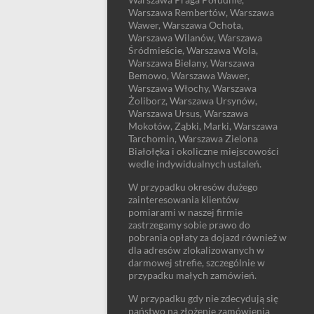
Warszawa Rembertów, Warszawa
Wawer, Warszawa Ochota,
Warszawa Wilanów, Warszawa
Śródmieście, Warszawa Wola,
Warszawa Bielany, Warszawa
Bemowo, Warszawa Wawer,
Warszawa Włochy, Warszawa
Żoliborz, Warszawa Ursynów,
Warszawa Ursus, Warszawa
Mokotów, Ząbki, Marki, Warszawa
Tarchomin, Warszawa Zielona
Białołęka i okoliczne miejscowości
wedle indywidualnych ustaleń.
W przypadku okresów dużego
zainteresowania klientów
pomiarami w naszej firmie
zastrzegamy sobie prawo do
pobrania opłaty za dojazd również w
dla adresów zlokalizowanych w
darmowej strefie, szczególnie w
przypadku małych zamówień.
W przypadku gdy nie zdecydują się
państwo na złożenie zamówienia