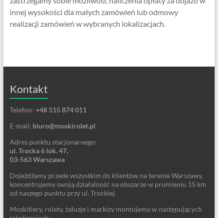
zastrzegamy sobie możliwość naliczenia opłaty za dojazd w
innej wysokości dla małych zamówień lub odmowy
realizacji zamówień w wybranych lokalizacjach.
Kontakt
Telefon:
+48 515 874 011
E-mail:
biuro@moskirolet.pl
Adres punktu stacjonarnego:
ul. Trocka 6 lok. 47,
03-563 Warszawa
Dojeżdżamy przede wszystkim do klientów na terenie Warszawy,
koncentrujemy swoją działalność na obszarze w promieniu 15 km
od naszego punktu przy ul. Trockiej.
Moskitiery, rolety, żaluzje i markizy montujemy w następujących
lokalizacjach: