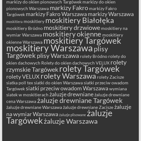
markizy do okien pionowych Targówek
markizy do okien
markizy Fakro
pionowych Warszawa
markizy Fakro
markizy Fakro Warszawa
markizy Warszawa
Targówek
moskitiery Białołęka
moskitiery
moskitiera
moskitiery drzwiowe
moskitiery Bródno
moskitiery na
moskitiery okienne
wymiar Warszawa
moskitiery
moskitiery Targówek
okienne Warszawa
moskitiery Warszawa
plisy
Targówek
plisy Warszawa
rolety Bródno
rolety do
rolety
okien dachowych
Rolety do okien dachowych VELUX
rolety Targówek
rzymskie Targówek
rolety Warszawa
rolety VELUX
rolety Zacisze
siatka poll tex
siatki do okien Warszawa
siatki przeciw owadom
siatki przeciw owadom Warszawa
Targówek
wymiana
żaluzje drewniane
siatek w moskitierach
żaluzje drewniane
żaluzje drewniane Targówek
cena Warszawa
żaluzje
żaluzje drewniane Warszawa
żaluzje drewniane Zacisze
żaluzje
na wymiar Warszawa
żaluzje plisowane
Targówek
żaluzje Warszawa