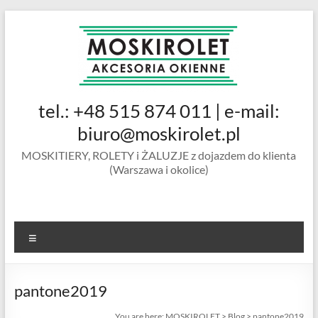
Skip
to
content
MOSKIROLET
tel.: +48 515 874 011 | e-mail:
siatki na
owady |
biuro@moskirolet.pl
moskitiery
MOSKITIERY, ROLETY i ŻALUZJE z dojazdem do klienta
okienne |
(Warszawa i okolice)
rolety i
żaluzje |
moskitiery
ramkowe i
Menu
drzwiowe
|
Warszawa
pantone2019
You are here:
MOSKIROLET
>
Blog
>
pantone2019