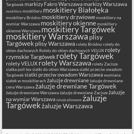
markizy Fakro Warszawa
markizy Warszawa
Targówek
moskitiery Białołęka
moskitiery
moskitiera
moskitiery drzwiowe
moskitiery Bródno
moskitiery na
moskitiery okienne
wymiar Warszawa
moskitiery
moskitiery Targówek
okienne Warszawa
moskitiery Warszawa
plisy
Targówek
plisy Warszawa
rolety Bródno
rolety do
rolety
okien dachowych
Rolety do okien dachowych VELUX
rolety Targówek
rzymskie Targówek
rolety Warszawa
rolety VELUX
rolety Zacisze
siatka poll tex
siatki do okien Warszawa
siatki przeciw owadom
siatki przeciw owadom Warszawa
Targówek
wymiana
żaluzje drewniane
siatek w moskitierach
żaluzje drewniane
żaluzje drewniane Targówek
cena Warszawa
żaluzje
żaluzje drewniane Warszawa
żaluzje drewniane Zacisze
żaluzje
na wymiar Warszawa
żaluzje plisowane
Targówek
żaluzje Warszawa