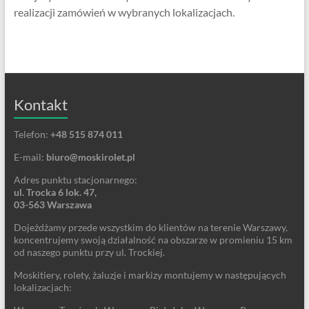
realizacji zamówień w wybranych lokalizacjach.
Kontakt
Telefon:
+48 515 874 011
E-mail:
biuro@moskirolet.pl
Adres punktu stacjonarnego:
ul. Trocka 6 lok. 47,
03-563 Warszawa
Dojeżdżamy przede wszystkim do klientów na terenie Warszawy,
koncentrujemy swoją działalność na obszarze w promieniu 15 km
od naszego punktu przy ul. Trockiej.
Moskitiery, rolety, żaluzje i markizy montujemy w następujących
lokalizacjach: