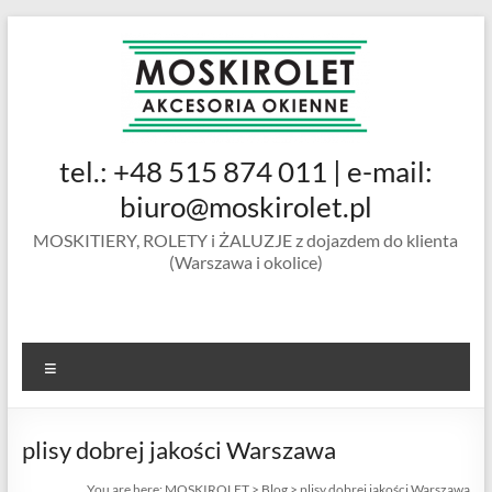
Skip
to
content
MOSKIROLET
tel.: +48 515 874 011 | e-mail:
siatki na
owady |
biuro@moskirolet.pl
moskitiery
MOSKITIERY, ROLETY i ŻALUZJE z dojazdem do klienta
okienne |
(Warszawa i okolice)
rolety i
żaluzje |
moskitiery
ramkowe i
Menu
drzwiowe
|
Warszawa
plisy dobrej jakości Warszawa
You are here:
MOSKIROLET
>
Blog
>
plisy dobrej jakości Warszawa