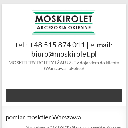
Skip
to
content
MOSKIROLET
tel.: +48 515 874 011 | e-mail:
siatki na
owady |
biuro@moskirolet.pl
moskitiery
MOSKITIERY, ROLETY i ŻALUZJE z dojazdem do klienta
okienne |
(Warszawa i okolice)
rolety i
żaluzje |
moskitiery
ramkowe i
Menu
drzwiowe
|
Warszawa
pomiar mosktier Warszawa
You are here:
MOSKIROLET
>
Blog
>
pomiar mosktier Warszawa