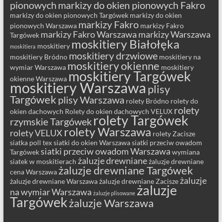
pionowych
markizy do okien pionowych Fakro
markizy do okien pionowych Targówek
markizy do okien
markizy Fakro
pionowych Warszawa
markizy Fakro
markizy Fakro Warszawa
markizy Warszawa
Targówek
moskitiery Białołęka
moskitiery
moskitiera
moskitiery drzwiowe
moskitiery Bródno
moskitiery na
moskitiery okienne
wymiar Warszawa
moskitiery
moskitiery Targówek
okienne Warszawa
moskitiery Warszawa
plisy
Targówek
plisy Warszawa
rolety Bródno
rolety do
rolety
okien dachowych
Rolety do okien dachowych VELUX
rolety Targówek
rzymskie Targówek
rolety Warszawa
rolety VELUX
rolety Zacisze
siatka poll tex
siatki do okien Warszawa
siatki przeciw owadom
siatki przeciw owadom Warszawa
Targówek
wymiana
żaluzje drewniane
siatek w moskitierach
żaluzje drewniane
żaluzje drewniane Targówek
cena Warszawa
żaluzje
żaluzje drewniane Warszawa
żaluzje drewniane Zacisze
żaluzje
na wymiar Warszawa
żaluzje plisowane
Targówek
żaluzje Warszawa