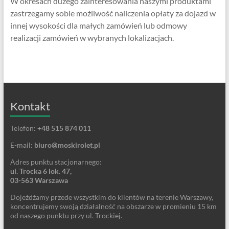
W okresach dużego zainteresowania naszymi produktami
zastrzegamy sobie możliwość naliczenia opłaty za dojazd w
innej wysokości dla małych zamówień lub odmowy
realizacji zamówień w wybranych lokalizacjach.
Kontakt
Telefon:
+48 515 874 011
E-mail:
biuro@moskirolet.pl
Adres punktu stacjonarnego:
ul. Trocka 6 lok. 47,
03-563 Warszawa
Dojeżdżamy przede wszystkim do klientów na terenie Warszawy,
koncentrujemy swoją działalność na obszarze w promieniu 15 km
od naszego punktu przy ul. Trockiej.