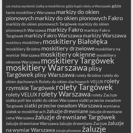
gdzie
czy można wymienić siatkę w moskitierze
gdzie kupić rolety w Warszawie
markizy do okien
tanie moskitiery Warszawa
pionowych
markizy do okien pionowych Fakro
markizy do okien pionowych Targówek
markizy do okien
markizy Fakro
pionowych Warszawa
markizy Fakro
markizy Fakro Warszawa
markizy Warszawa
Targówek
moskitiery Białołęka
moskitiery
moskitiera
moskitiery drzwiowe
moskitiery Bródno
moskitiery na
moskitiery okienne
wymiar Warszawa
moskitiery
moskitiery Targówek
okienne Warszawa
moskitiery Warszawa
plisy
Targówek
plisy Warszawa
rolety Bródno
rolety do
rolety
okien dachowych
Rolety do okien dachowych VELUX
rolety Targówek
rzymskie Targówek
rolety Warszawa
rolety VELUX
rolety Zacisze
siatka poll tex
siatki do okien Warszawa
siatki przeciw owadom
siatki przeciw owadom Warszawa
Targówek
wymiana
żaluzje drewniane
siatek w moskitierach
żaluzje drewniane
żaluzje drewniane Targówek
cena Warszawa
żaluzje
żaluzje drewniane Warszawa
żaluzje drewniane Zacisze
żaluzje
na wymiar Warszawa
żaluzje plisowane