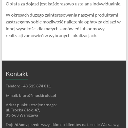
Opłata za dojazd jest każdorazowo ustalana indywidualnie.
W okresach dużego zainteresowania naszymi produktami
zastrzegamy sobie możliwość naliczenia opłaty za dojazd w
innej wysokości dla małych zamówień lub odmowy
realizacji zamówień w wybranych lokalizacjach.
Kontakt
Telefon:
+48 515 874 011
E-mail:
biuro@moskirolet.pl
Adres punktu stacjonarnego:
ul. Trocka 6 lok. 47,
03-563 Warszawa
Dojeżdżamy przede wszystkim do klientów na terenie Warszawy,