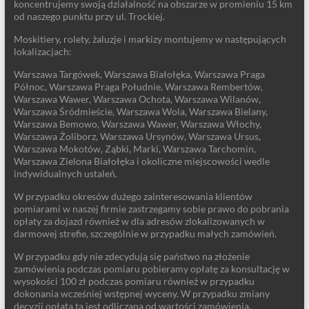
koncentrujemy swoją działalność na obszarze w promieniu 15 km
od naszego punktu przy ul. Trockiej.
Moskitiery, rolety, żaluzje i markizy montujemy w następujących
lokalizacjach:
Warszawa Targówek, Warszawa Białołęka, Warszawa Praga
Północ, Warszawa Praga Południe, Warszawa Rembertów,
Warszawa Wawer, Warszawa Ochota, Warszawa Wilanów,
Warszawa Śródmieście, Warszawa Wola, Warszawa Bielany,
Warszawa Bemowo, Warszawa Wawer, Warszawa Włochy,
Warszawa Żoliborz, Warszawa Ursynów, Warszawa Ursus,
Warszawa Mokotów, Ząbki, Marki, Warszawa Tarchomin,
Warszawa Zielona Białołęka i okoliczne miejscowości wedle
indywidualnych ustaleń.
W przypadku okresów dużego zainteresowania klientów
pomiarami w naszej firmie zastrzegamy sobie prawo do pobrania
opłaty za dojazd również w dla adresów zlokalizowanych w
darmowej strefie, szczególnie w przypadku małych zamówień.
W przypadku gdy nie zdecydują się państwo na złożenie
zamówienia podczas pomiaru pobieramy opłatę za konsultację w
wysokości 100 zł podczas pomiaru również w przypadku
dokonania wcześniej wstępnej wyceny. W przypadku zmiany
decyzji opłata ta jest odliczana od wartości zamówienia.