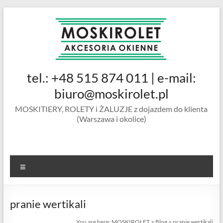
Skip
to
content
MOSKIROLET
tel.: +48 515 874 011 | e-mail:
siatki na
owady |
biuro@moskirolet.pl
moskitiery
MOSKITIERY, ROLETY i ŻALUZJE z dojazdem do klienta
okienne |
(Warszawa i okolice)
rolety i
żaluzje |
moskitiery
ramkowe i
Menu
drzwiowe
|
Warszawa
pranie wertikali
You are here:
MOSKIROLET
>
Blog
>
pranie wertikali