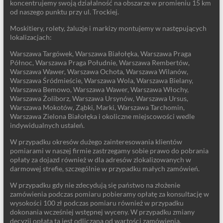
koncentrujemy swoją działalność na obszarze w promieniu 15 km
od naszego punktu przy ul. Trockiej.
Moskitiery, rolety, żaluzje i markizy montujemy w następujących
lokalizacjach:
Warszawa Targówek, Warszawa Białołęka, Warszawa Praga
Północ, Warszawa Praga Południe, Warszawa Rembertów,
Warszawa Wawer, Warszawa Ochota, Warszawa Wilanów,
Warszawa Śródmieście, Warszawa Wola, Warszawa Bielany,
Warszawa Bemowo, Warszawa Wawer, Warszawa Włochy,
Warszawa Żoliborz, Warszawa Ursynów, Warszawa Ursus,
Warszawa Mokotów, Ząbki, Marki, Warszawa Tarchomin,
Warszawa Zielona Białołęka i okoliczne miejscowości wedle
indywidualnych ustaleń.
W przypadku okresów dużego zainteresowania klientów
pomiarami w naszej firmie zastrzegamy sobie prawo do pobrania
opłaty za dojazd również w dla adresów zlokalizowanych w
darmowej strefie, szczególnie w przypadku małych zamówień.
W przypadku gdy nie zdecydują się państwo na złożenie
zamówienia podczas pomiaru pobieramy opłatę za konsultację w
wysokości 100 zł podczas pomiaru również w przypadku
dokonania wcześniej wstępnej wyceny. W przypadku zmiany
decyzji opłata ta jest odliczana od wartości zamówienia.