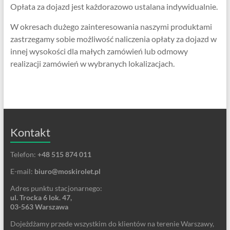
Opłata za dojazd jest każdorazowo ustalana indywidualnie.
W okresach dużego zainteresowania naszymi produktami
zastrzegamy sobie możliwość naliczenia opłaty za dojazd w
innej wysokości dla małych zamówień lub odmowy
realizacji zamówień w wybranych lokalizacjach.
Kontakt
Telefon:
+48 515 874 011
E-mail:
biuro@moskirolet.pl
Adres punktu stacjonarnego:
ul. Trocka 6 lok. 47,
03-563 Warszawa
Dojeżdżamy przede wszystkim do klientów na terenie Warszawy,