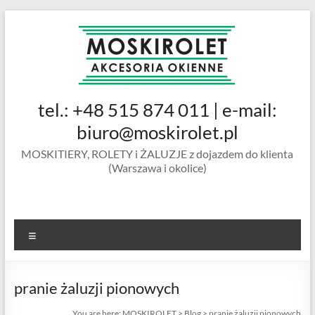
Skip
to
content
MOSKIROLET
tel.: +48 515 874 011 | e-mail:
siatki na
owady |
biuro@moskirolet.pl
moskitiery
MOSKITIERY, ROLETY i ŻALUZJE z dojazdem do klienta
okienne |
(Warszawa i okolice)
rolety i
żaluzje |
moskitiery
ramkowe i
Menu
drzwiowe
|
Warszawa
pranie żaluzji pionowych
You are here:
MOSKIROLET
>
Blog
>
pranie żaluzji pionowych