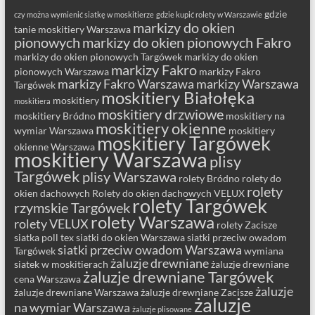
gdzie
czy można wymienić siatkę w moskitierze
gdzie kupić rolety w Warszawie
markizy do okien
tanie moskitiery Warszawa
pionowych
markizy do okien pionowych Fakro
markizy do okien pionowych Targówek
markizy do okien
markizy Fakro
pionowych Warszawa
markizy Fakro
markizy Fakro Warszawa
markizy Warszawa
Targówek
moskitiery Białołęka
moskitiery
moskitiera
moskitiery drzwiowe
moskitiery Bródno
moskitiery na
moskitiery okienne
wymiar Warszawa
moskitiery
moskitiery Targówek
okienne Warszawa
moskitiery Warszawa
plisy
Targówek
plisy Warszawa
rolety Bródno
rolety do
rolety
okien dachowych
Rolety do okien dachowych VELUX
rolety Targówek
rzymskie Targówek
rolety Warszawa
rolety VELUX
rolety Zacisze
siatka poll tex
siatki do okien Warszawa
siatki przeciw owadom
siatki przeciw owadom Warszawa
Targówek
wymiana
żaluzje drewniane
siatek w moskitierach
żaluzje drewniane
żaluzje drewniane Targówek
cena Warszawa
żaluzje
żaluzje drewniane Warszawa
żaluzje drewniane Zacisze
żaluzje
na wymiar Warszawa
żaluzje plisowane