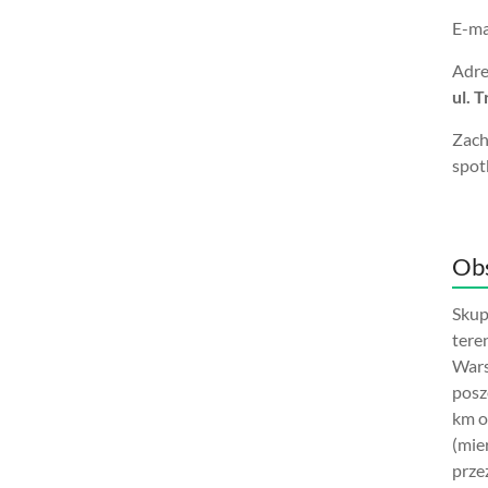
E-ma
Adre
ul. 
Zach
spot
Obs
Skup
tere
Wars
posz
km o
(mie
prze