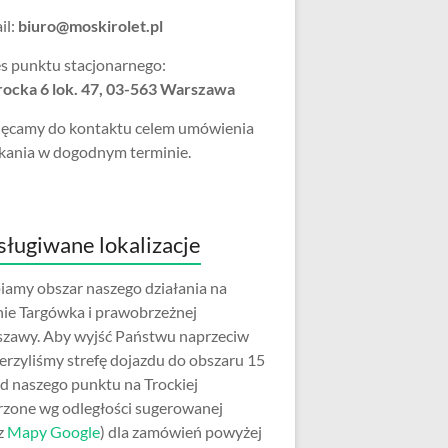
il:
biuro@moskirolet.pl
s punktu stacjonarnego:
Trocka 6 lok. 47, 03-563 Warszawa
ęcamy do kontaktu celem umówienia
kania w dogodnym terminie.
ługiwane lokalizacje
iamy obszar naszego działania na
nie Targówka i prawobrzeżnej
zawy. Aby wyjść Państwu naprzeciw
erzyliśmy strefę dojazdu do obszaru 15
d naszego punktu na Trockiej
rzone wg odległości sugerowanej
z
Mapy Google
) dla zamówień powyżej