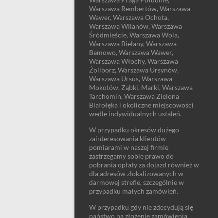
Warszawa Rembertów, Warszawa
Wawer, Warszawa Ochota,
Warszawa Wilanów, Warszawa
Śródmieście, Warszawa Wola,
Warszawa Bielany, Warszawa
Bemowo, Warszawa Wawer,
Warszawa Włochy, Warszawa
Żoliborz, Warszawa Ursynów,
Warszawa Ursus, Warszawa
Mokotów, Ząbki, Marki, Warszawa
Tarchomin, Warszawa Zielona
Białołęka i okoliczne miejscowości
wedle indywidualnych ustaleń.
W przypadku okresów dużego
zainteresowania klientów
pomiarami w naszej firmie
zastrzegamy sobie prawo do
pobrania opłaty za dojazd również w
dla adresów zlokalizowanych w
darmowej strefie, szczególnie w
przypadku małych zamówień.
W przypadku gdy nie zdecydują się
państwo na złożenie zamówienia