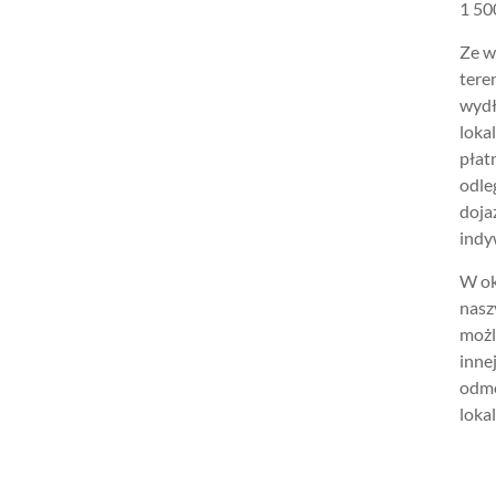
1 500
Ze w
tere
wydł
loka
płat
odle
doja
indy
W ok
nasz
możl
inne
odmo
lokal