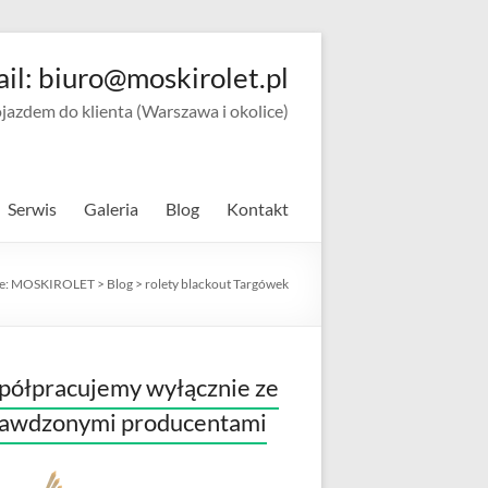
ail: biuro@moskirolet.pl
zdem do klienta (Warszawa i okolice)
Serwis
Galeria
Blog
Kontakt
e:
MOSKIROLET
>
Blog
>
rolety blackout Targówek
ółpracujemy wyłącznie ze
rawdzonymi producentami