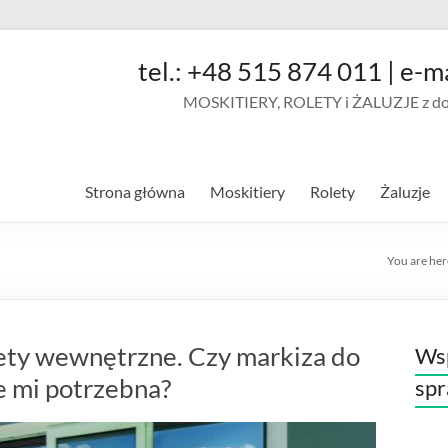
tel.: +48 515 874 011 | e-m
MOSKITIERY, ROLETY i ŻALUZJE z doja
Strona główna
Moskitiery
Rolety
Żaluzje
You are her
ety wewnętrzne. Czy markiza do
Wsp
e mi potrzebna?
sp