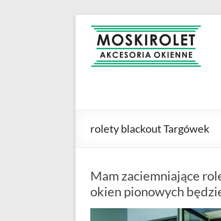
Skip
to
MOSKIROLET
siatki na
content
owady |
moskitiery
okienne |
rolety i
żaluzje |
moskitiery
ramkowe i
rolety blackout Targówek
drzwiowe
|
Warszawa
Mam zaciemniające rol
okien pionowych będzi