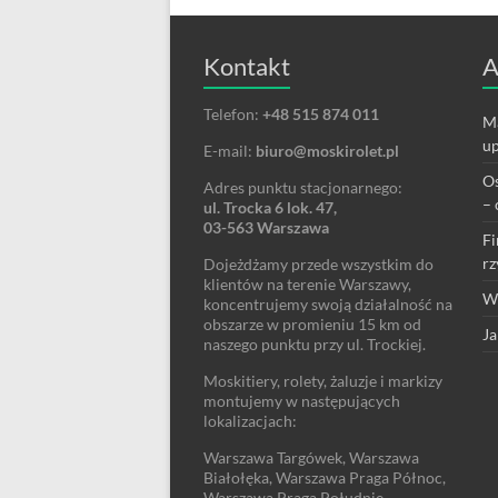
Kontakt
A
Telefon:
+48 515 874 011
Ma
up
E-mail:
biuro@moskirolet.pl
Os
Adres punktu stacjonarnego:
– 
ul. Trocka 6 lok. 47,
03-563 Warszawa
Fi
rz
Dojeżdżamy przede wszystkim do
klientów na terenie Warszawy,
We
koncentrujemy swoją działalność na
obszarze w promieniu 15 km od
Ja
naszego punktu przy ul. Trockiej.
Moskitiery, rolety, żaluzje i markizy
montujemy w następujących
lokalizacjach:
Warszawa Targówek, Warszawa
Białołęka, Warszawa Praga Północ,
Warszawa Praga Południe,