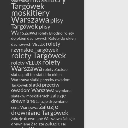
Warszawa
Targówek
moskitiery
Warszawa
plisy
Targówek
plisy
Warszawa
rolety Bródno
rolety
do okien dachowych
Rolety do okien
rolety
dachowych VELUX
rzymskie Targówek
rolety Targówek
rolety
rolety VELUX
Warszawa
rolety Zacisze
siatka poll tex
siatki do okien
Warszawa
siatki przeciw owadom
siatki przeciw
Targówek
owadom Warszawa
wymiana
żaluzje
siatek w moskitierach
drewniane
żaluzje drewniane
żaluzje
cena Warszawa
drewniane Targówek
żaluzje drewniane Warszawa
żaluzje
żaluzje na
drewniane Zacisze