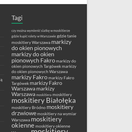
Tagi
czy można wymienić siatkę w moskitierze
gdzie tanie
gdzie kupić rolety w Warszawie
markizy
moskitiery Warszawa
do okien pionowych
markizy do okien
pionowych Fakro
markizy do
okien pionowych Targówek
markizy
do okien pionowych Warszawa
markizy Fakro
markizy Fakro
wą
markizy Fakro
Targówek
Warszawa
markizy
Warszawa
moskitiery
moskitiera
moskitiery Białołęka
moskitiery
moskitiery Bródno
drzwiowe
moskitiery na wymiar
moskitiery
Warszawa
okienne
moskitiery okienne
moskitiery