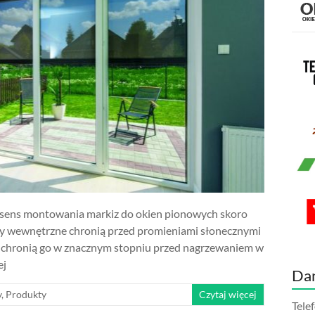
st sens montowania markiz do okien pionowych skoro
ety wewnętrzne chronią przed promieniami słonecznymi
e chronią go w znacznym stopniu przed nagrzewaniem w
ej
Da
y
,
Produkty
Czytaj więcej
Tele