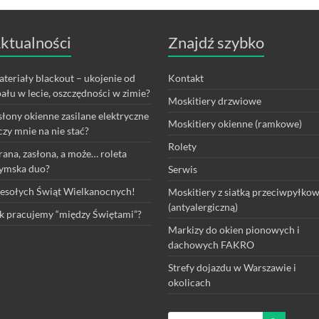
ktualności
Znajdź szybko
teriały blackout – ukojenie od
Kontakt
ału w lecie, oszczędności w zimie?
Moskitiery drzwiowe
łony okienne zasilane elektryczne
Moskitiery okienne (ramkowe)
czy mnie na nie stać?
Rolety
rana, zasłona, a może… roleta
ymska duo?
Serwis
sołych Świąt Wielkanocnych!
Moskitiery z siatką przeciwpyłko
(antyalergiczną)
k pracujemy “między Świętami”?
Markizy do okien pionowych i
dachowych FAKRO
Strefy dojazdu w Warszawie i
okolicach