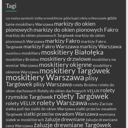
Tagi
gdzie
czy można wymienić siatkę w moskitierze
gdzie kupić rolety w Warszawie
markizy do okien
tanie moskitiery Warszawa
pionowych
markizy do okien pionowych Fakro
markizy do okien pionowych Targówek
markizy do okien
markizy Fakro
pionowych Warszawa
markizy Fakro
markizy Fakro Warszawa
markizy Warszawa
Targówek
moskitiery Białołęka
moskitiery
moskitiera
moskitiery drzwiowe
moskitiery Bródno
moskitiery na
moskitiery okienne
wymiar Warszawa
moskitiery
moskitiery Targówek
okienne Warszawa
moskitiery Warszawa
plisy
Targówek
plisy Warszawa
rolety Bródno
rolety do
rolety
okien dachowych
Rolety do okien dachowych VELUX
rolety Targówek
rzymskie Targówek
rolety Warszawa
rolety VELUX
rolety Zacisze
siatka poll tex
siatki do okien Warszawa
siatki przeciw owadom
siatki przeciw owadom Warszawa
Targówek
wymiana
żaluzje drewniane
siatek w moskitierach
żaluzje drewniane
żaluzje drewniane Targówek
cena Warszawa