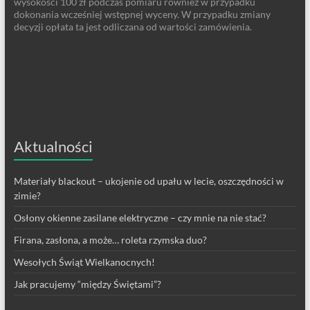
wysokości 100 zł podczas pomiaru również w przypadku
dokonania wcześniej wstępnej wyceny. W przypadku zmiany
decyzji opłata ta jest odliczana od wartości zamówienia.
Aktualności
Materiały blackout – ukojenie od upału w lecie, oszczędności w
zimie?
Osłony okienne zasilane elektryczne – czy mnie na nie stać?
Firana, zasłona, a może… roleta rzymska duo?
Wesołych Świąt Wielkanocnych!
Jak pracujemy “między Świętami”?