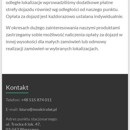
odległe lokalizacje wprowadziliśmy dodatkowe płatne
strefy dojazdu również wg odległości od naszego punktu.
Opłata za dojazd jest każdorazowo ustalana indywidualnie.
W okresach dużego zainteresowania naszymi produktami
zastrzegamy sobie możliwość naliczenia opłaty za dojazd w
innej wysokości dla małych zamówień lub odmowy
realizacji zamówień w wybranych lokalizacjach.
Kontakt
Telefon:
+48 515 874 011
E-mail:
biuro@moskirolet.pl
Adres punktu stacjonarnego:
ul. Trocka 6 lok. 47,
03-563 Warszawa