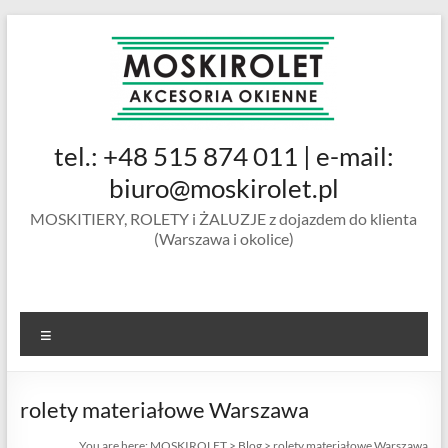
Skip
to
content
MOSKIROLET
tel.: +48 515 874 011 | e-mail:
siatki na
owady |
biuro@moskirolet.pl
moskitiery
MOSKITIERY, ROLETY i ŻALUZJE z dojazdem do klienta
okienne |
(Warszawa i okolice)
rolety i
żaluzje |
moskitiery
ramkowe i
Menu
drzwiowe
|
Warszawa
rolety materiałowe Warszawa
You are here:
MOSKIROLET
>
Blog
>
rolety materiałowe Warszawa