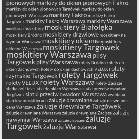
pionowych
markizy do okien pionowych Fakro
markizy do okien pionowych Targówek
markizy do okien
markizy Fakro
pionowych Warszawa
markizy Fakro
markizy Fakro Warszawa
markizy Warszawa
Targówek
moskitiery Białołęka
moskitiery
moskitiera
moskitiery drzwiowe
moskitiery Bródno
moskitiery na
moskitiery okienne
wymiar Warszawa
moskitiery
moskitiery Targówek
okienne Warszawa
moskitiery Warszawa
plisy
Targówek
plisy Warszawa
rolety Bródno
rolety do
rolety
okien dachowych
Rolety do okien dachowych VELUX
rolety Targówek
rzymskie Targówek
rolety Warszawa
rolety VELUX
rolety Zacisze
siatka poll tex
siatki do okien Warszawa
siatki przeciw owadom
siatki przeciw owadom Warszawa
Targówek
wymiana
żaluzje drewniane
siatek w moskitierach
żaluzje drewniane
żaluzje drewniane Targówek
cena Warszawa
żaluzje
żaluzje drewniane Warszawa
żaluzje drewniane Zacisze
żaluzje
na wymiar Warszawa
żaluzje plisowane
Targówek
żaluzje Warszawa