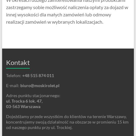
zastrzegamy sobie możliwość naliczenia opłaty za dojazd w
innej wysokości dla małych zamówień lub odmowy
realizacji zamówień w wybranych lokalizacjach.
Kontakt
Telefon:
+48 515 874 011
E-mail:
biuro@moskirolet.pl
Adres punktu stacjonarnego:
ul. Trocka 6 lok. 47,
03-563 Warszawa
Dojeżdżamy przede wszystkim do klientów na terenie Warszawy,
koncentrujemy swoją działalność na obszarze w promieniu 15 km
od naszego punktu przy ul. Trockiej.