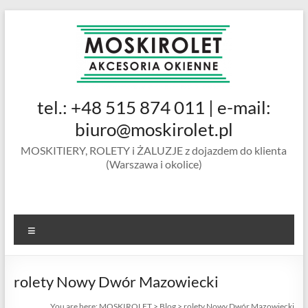
Skip
to
content
MOSKIROLET
tel.: +48 515 874 011 | e-mail:
siatki na
owady |
biuro@moskirolet.pl
moskitiery
MOSKITIERY, ROLETY i ŻALUZJE z dojazdem do klienta
okienne |
(Warszawa i okolice)
rolety i
żaluzje |
moskitiery
ramkowe i
Menu
drzwiowe
|
Warszawa
rolety Nowy Dwór Mazowiecki
You are here:
MOSKIROLET
>
Blog
>
rolety Nowy Dwór Mazowiecki