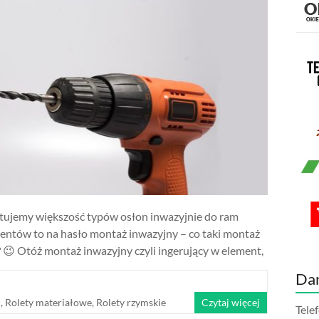
ntujemy większość typów osłon inwazyjnie do ram
entów to na hasło montaż inwazyjny – co taki montaż
? 😉 Otóż montaż inwazyjny czyli ingerujący w element,
Da
c
,
Rolety materiałowe
,
Rolety rzymskie
Czytaj więcej
Tele