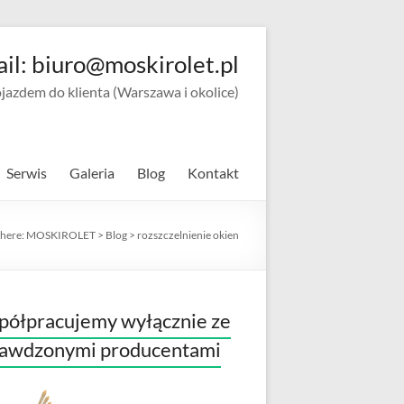
ail: biuro@moskirolet.pl
zdem do klienta (Warszawa i okolice)
Serwis
Galeria
Blog
Kontakt
 here:
MOSKIROLET
>
Blog
>
rozszczelnienie okien
ółpracujemy wyłącznie ze
rawdzonymi producentami