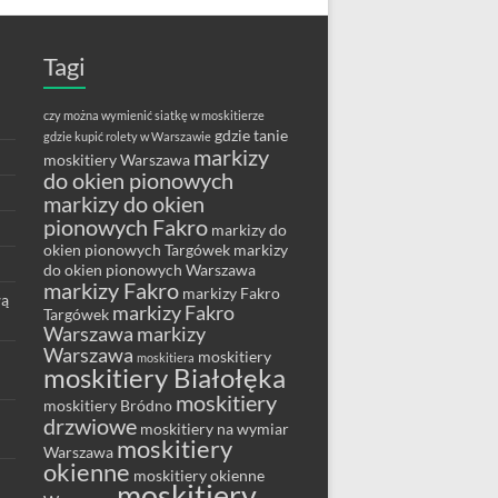
Tagi
czy można wymienić siatkę w moskitierze
gdzie tanie
gdzie kupić rolety w Warszawie
markizy
moskitiery Warszawa
do okien pionowych
markizy do okien
pionowych Fakro
markizy do
okien pionowych Targówek
markizy
do okien pionowych Warszawa
markizy Fakro
markizy Fakro
wą
markizy Fakro
Targówek
Warszawa
markizy
Warszawa
moskitiery
moskitiera
moskitiery Białołęka
moskitiery
moskitiery Bródno
drzwiowe
moskitiery na wymiar
moskitiery
Warszawa
okienne
moskitiery okienne
moskitiery