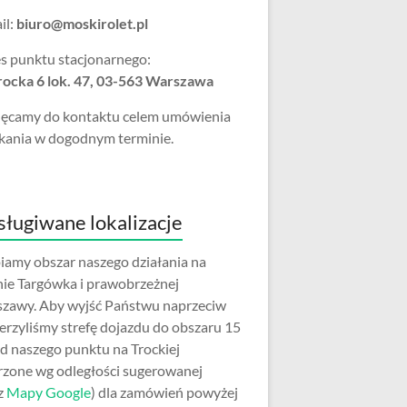
il:
biuro@moskirolet.pl
s punktu stacjonarnego:
Trocka 6 lok. 47, 03-563 Warszawa
ęcamy do kontaktu celem umówienia
kania w dogodnym terminie.
ługiwane lokalizacje
iamy obszar naszego działania na
nie Targówka i prawobrzeżnej
zawy. Aby wyjść Państwu naprzeciw
erzyliśmy strefę dojazdu do obszaru 15
d naszego punktu na Trockiej
rzone wg odległości sugerowanej
z
Mapy Google
) dla zamówień powyżej