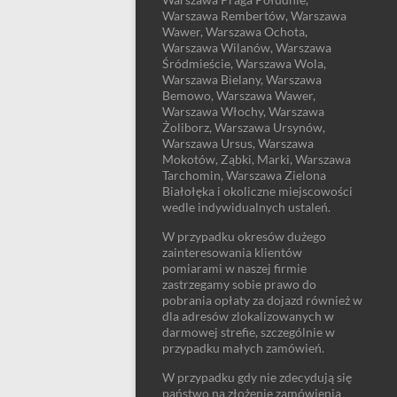
Warszawa Rembertów, Warszawa
Wawer, Warszawa Ochota,
Warszawa Wilanów, Warszawa
Śródmieście, Warszawa Wola,
Warszawa Bielany, Warszawa
Bemowo, Warszawa Wawer,
Warszawa Włochy, Warszawa
Żoliborz, Warszawa Ursynów,
Warszawa Ursus, Warszawa
Mokotów, Ząbki, Marki, Warszawa
Tarchomin, Warszawa Zielona
Białołęka i okoliczne miejscowości
wedle indywidualnych ustaleń.
W przypadku okresów dużego
zainteresowania klientów
pomiarami w naszej firmie
zastrzegamy sobie prawo do
pobrania opłaty za dojazd również w
dla adresów zlokalizowanych w
darmowej strefie, szczególnie w
przypadku małych zamówień.
W przypadku gdy nie zdecydują się
państwo na złożenie zamówienia