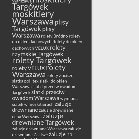
Warszawa
Targówek
moskitiery
Warszawa
plisy
Targówek
plisy
Warszawa
rolety Bródno
rolety
do okien dachowych
Rolety do okien
rolety
dachowych VELUX
rzymskie Targówek
rolety Targówek
rolety
rolety VELUX
Warszawa
rolety Zacisze
siatka poll tex
siatki do okien
Warszawa
siatki przeciw owadom
siatki przeciw
Targówek
owadom Warszawa
wymiana
żaluzje
siatek w moskitierach
drewniane
żaluzje drewniane
żaluzje
cena Warszawa
drewniane Targówek
żaluzje drewniane Warszawa
żaluzje
żaluzje na
drewniane Zacisze