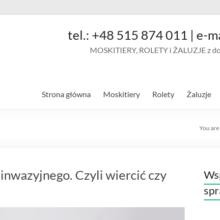
tel.: +48 515 874 011 | e-m
MOSKITIERY, ROLETY i ŻALUZJE z doja
Strona główna
Moskitiery
Rolety
Żaluzje
You are
inwazyjnego. Czyli wiercić czy
Wsp
sp