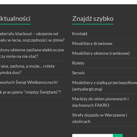
ktualności
Znajdź szybko
teriały blackout – ukojenie od
Kontakt
ału w lecie, oszczędności w zimie?
Moskitiery drzwiowe
łony okienne zasilane elektryczne
Moskitiery okienne (ramkowe)
czy mnie na nie stać?
Rolety
rana, zasłona, a może… roleta
ymska duo?
Serwis
sołych Świąt Wielkanocnych!
Moskitiery z siatką przeciwpyłko
(antyalergiczną)
k pracujemy “między Świętami”?
Markizy do okien pionowych i
dachowych FAKRO
Strefy dojazdu w Warszawie i
okolicach