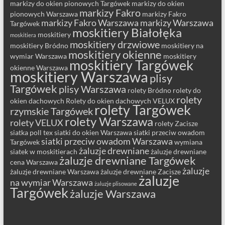
markizy do okien pionowych Targówek
markizy do okien
markizy Fakro
pionowych Warszawa
markizy Fakro
markizy Fakro Warszawa
markizy Warszawa
Targówek
moskitiery Białołęka
moskitiery
moskitiera
moskitiery drzwiowe
moskitiery Bródno
moskitiery na
moskitiery okienne
wymiar Warszawa
moskitiery
moskitiery Targówek
okienne Warszawa
moskitiery Warszawa
plisy
Targówek
plisy Warszawa
rolety Bródno
rolety do
rolety
okien dachowych
Rolety do okien dachowych VELUX
rolety Targówek
rzymskie Targówek
rolety Warszawa
rolety VELUX
rolety Zacisze
siatka poll tex
siatki do okien Warszawa
siatki przeciw owadom
siatki przeciw owadom Warszawa
Targówek
wymiana
żaluzje drewniane
siatek w moskitierach
żaluzje drewniane
żaluzje drewniane Targówek
cena Warszawa
żaluzje
żaluzje drewniane Warszawa
żaluzje drewniane Zacisze
żaluzje
na wymiar Warszawa
żaluzje plisowane
Targówek
żaluzje Warszawa