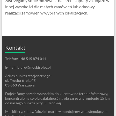
zastrzegamy sobie możliwość naliczenia opłaty za dojazd w
innej wysokości dla małych zamówień lub odmowy
realizacji zamówień w wybranych lokalizacjach.
Kontakt
Telefon:
+48 515 874 011
E-mail:
biuro@moskirolet.pl
Adres punktu stacjonarnego:
ul. Trocka 6 lok. 47,
03-563 Warszawa
Dojeżdżamy przede wszystkim do klientów na terenie Warszawy,
koncentrujemy swoją działalność na obszarze w promieniu 15 km
od naszego punktu przy ul. Trockiej.
Moskitiery, rolety, żaluzje i markizy montujemy w następujących