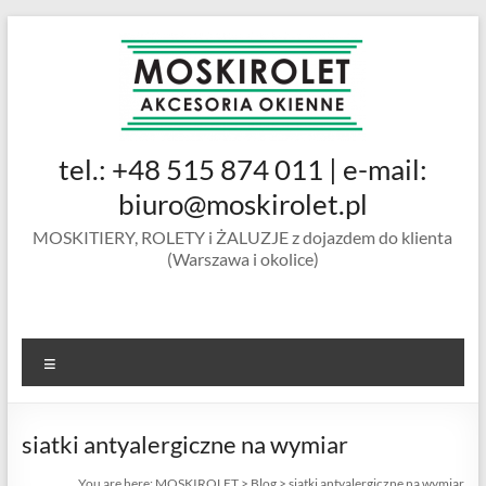
Skip
to
content
MOSKIROLET
tel.: +48 515 874 011 | e-mail:
siatki na
owady |
biuro@moskirolet.pl
moskitiery
MOSKITIERY, ROLETY i ŻALUZJE z dojazdem do klienta
okienne |
(Warszawa i okolice)
rolety i
żaluzje |
moskitiery
ramkowe i
Menu
drzwiowe
|
Warszawa
siatki antyalergiczne na wymiar
You are here:
MOSKIROLET
>
Blog
>
siatki antyalergiczne na wymiar