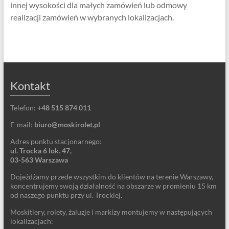
innej wysokości dla małych zamówień lub odmowy
realizacji zamówień w wybranych lokalizacjach.
Kontakt
Telefon:
+48 515 874 011
E-mail:
biuro@moskirolet.pl
Adres punktu stacjonarnego:
ul. Trocka 6 lok. 47,
03-563 Warszawa
Dojeżdżamy przede wszystkim do klientów na terenie Warszawy,
koncentrujemy swoją działalność na obszarze w promieniu 15 km
od naszego punktu przy ul. Trockiej.
Moskitiery, rolety, żaluzje i markizy montujemy w następujących
lokalizacjach: