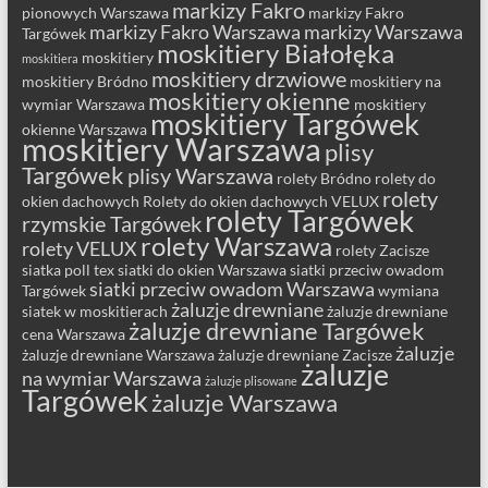
markizy Fakro
pionowych Warszawa
markizy Fakro
markizy Fakro Warszawa
markizy Warszawa
Targówek
moskitiery Białołęka
moskitiery
moskitiera
moskitiery drzwiowe
moskitiery Bródno
moskitiery na
moskitiery okienne
wymiar Warszawa
moskitiery
moskitiery Targówek
okienne Warszawa
moskitiery Warszawa
plisy
Targówek
plisy Warszawa
rolety Bródno
rolety do
rolety
okien dachowych
Rolety do okien dachowych VELUX
rolety Targówek
rzymskie Targówek
rolety Warszawa
rolety VELUX
rolety Zacisze
siatka poll tex
siatki do okien Warszawa
siatki przeciw owadom
siatki przeciw owadom Warszawa
Targówek
wymiana
żaluzje drewniane
siatek w moskitierach
żaluzje drewniane
żaluzje drewniane Targówek
cena Warszawa
żaluzje
żaluzje drewniane Warszawa
żaluzje drewniane Zacisze
żaluzje
na wymiar Warszawa
żaluzje plisowane
Targówek
żaluzje Warszawa