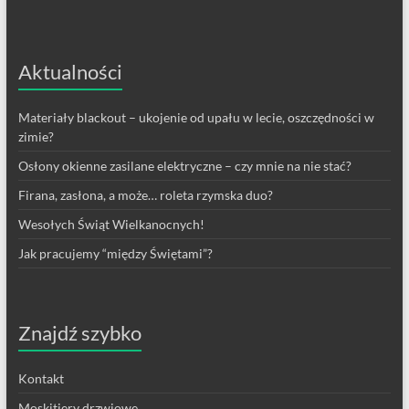
Aktualności
Materiały blackout – ukojenie od upału w lecie, oszczędności w
zimie?
Osłony okienne zasilane elektryczne – czy mnie na nie stać?
Firana, zasłona, a może… roleta rzymska duo?
Wesołych Świąt Wielkanocnych!
Jak pracujemy “między Świętami”?
Znajdź szybko
Kontakt
Moskitiery drzwiowe