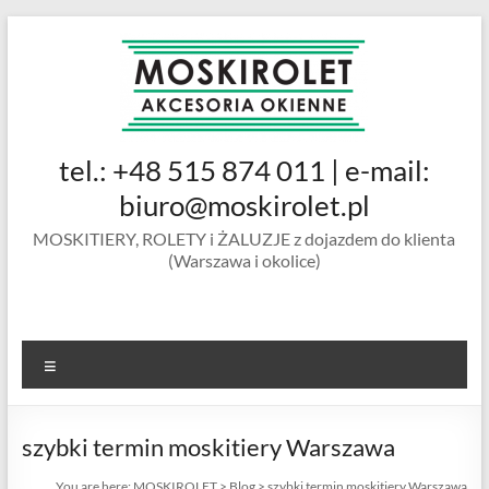
Skip
to
content
MOSKIROLET
tel.: +48 515 874 011 | e-mail:
siatki na
owady |
biuro@moskirolet.pl
moskitiery
MOSKITIERY, ROLETY i ŻALUZJE z dojazdem do klienta
okienne |
(Warszawa i okolice)
rolety i
żaluzje |
moskitiery
ramkowe i
Menu
drzwiowe
|
Warszawa
szybki termin moskitiery Warszawa
You are here:
MOSKIROLET
>
Blog
>
szybki termin moskitiery Warszawa