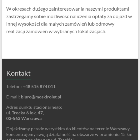
W okresach dużego zainteresowania naszymi produktami
zastrzegamy sobie możliwość naliczenia opłaty za dojazd w
innej wysokości dla małych zamówień lub odmowy
realizacji zamówień w wybranych lokalizacjach.
Kontakt
Telefon:
+48 515 874 011
E-mail:
biuro@moskirolet.pl
Adres punktu stacjonarnego:
ul. Trocka 6 lok. 47,
03-563 Warszawa
Dojeżdżamy przede wszystkim do klientów na terenie Warszawy,
koncentrujemy swoją działalność na obszarze w promieniu 15 km
od naszego punktu przy ul. Trockiej.