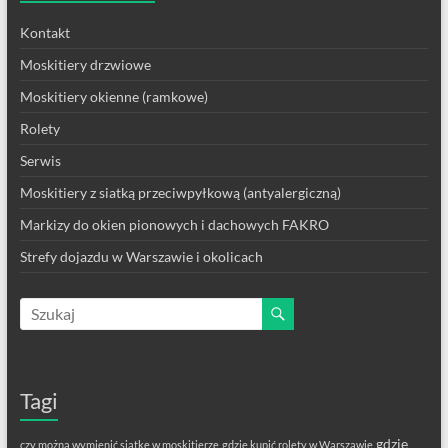
Kontakt
Moskitiery drzwiowe
Moskitiery okienne (ramkowe)
Rolety
Serwis
Moskitiery z siatką przeciwpyłkową (antyalergiczną)
Markizy do okien pionowych i dachowych FAKRO
Strefy dojazdu w Warszawie i okolicach
Tagi
gdzie
czy można wymienić siatkę w moskitierze
gdzie kupić rolety w Warszawie