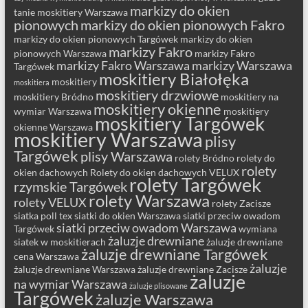
markizy do okien
tanie moskitiery Warszawa
pionowych
markizy do okien pionowych Fakro
markizy do okien pionowych Targówek
markizy do okien
markizy Fakro
pionowych Warszawa
markizy Fakro
markizy Fakro Warszawa
markizy Warszawa
Targówek
moskitiery Białołęka
moskitiery
moskitiera
moskitiery drzwiowe
moskitiery Bródno
moskitiery na
moskitiery okienne
wymiar Warszawa
moskitiery
moskitiery Targówek
okienne Warszawa
moskitiery Warszawa
plisy
Targówek
plisy Warszawa
rolety Bródno
rolety do
rolety
okien dachowych
Rolety do okien dachowych VELUX
rolety Targówek
rzymskie Targówek
rolety Warszawa
rolety VELUX
rolety Zacisze
siatka poll tex
siatki do okien Warszawa
siatki przeciw owadom
siatki przeciw owadom Warszawa
Targówek
wymiana
żaluzje drewniane
siatek w moskitierach
żaluzje drewniane
żaluzje drewniane Targówek
cena Warszawa
żaluzje
żaluzje drewniane Warszawa
żaluzje drewniane Zacisze
żaluzje
na wymiar Warszawa
żaluzje plisowane
Targówek
żaluzje Warszawa