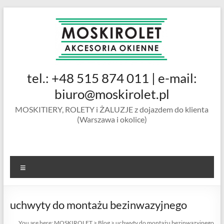
Skip
to
content
MOSKIROLET
tel.: +48 515 874 011 | e-mail:
siatki na
owady |
biuro@moskirolet.pl
moskitiery
MOSKITIERY, ROLETY i ŻALUZJE z dojazdem do klienta
okienne |
(Warszawa i okolice)
rolety i
żaluzje |
moskitiery
ramkowe i
Menu
drzwiowe
|
Warszawa
uchwyty do montażu bezinwazyjnego
You are here:
MOSKIROLET
>
Blog
>
uchwyty do montażu bezinwazyjnego