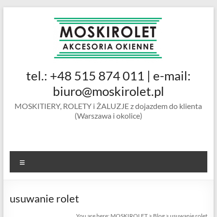
Skip
to
content
MOSKIROLET
tel.: +48 515 874 011 | e-mail:
siatki na
owady |
biuro@moskirolet.pl
moskitiery
MOSKITIERY, ROLETY i ŻALUZJE z dojazdem do klienta
okienne |
(Warszawa i okolice)
rolety i
żaluzje |
moskitiery
ramkowe i
Menu
drzwiowe
|
Warszawa
usuwanie rolet
You are here:
MOSKIROLET
>
Blog
>
usuwanie rolet