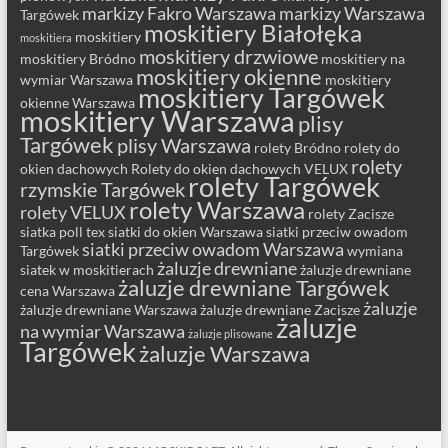
markizy Fakro Warszawa
markizy Warszawa
Targówek
moskitiery Białołęka
moskitiery
moskitiera
moskitiery drzwiowe
moskitiery Bródno
moskitiery na
moskitiery okienne
wymiar Warszawa
moskitiery
moskitiery Targówek
okienne Warszawa
moskitiery Warszawa
plisy
Targówek
plisy Warszawa
rolety Bródno
rolety do
rolety
okien dachowych
Rolety do okien dachowych VELUX
rolety Targówek
rzymskie Targówek
rolety Warszawa
rolety VELUX
rolety Zacisze
siatka poll tex
siatki do okien Warszawa
siatki przeciw owadom
siatki przeciw owadom Warszawa
Targówek
wymiana
żaluzje drewniane
siatek w moskitierach
żaluzje drewniane
żaluzje drewniane Targówek
cena Warszawa
żaluzje
żaluzje drewniane Warszawa
żaluzje drewniane Zacisze
żaluzje
na wymiar Warszawa
żaluzje plisowane
Targówek
żaluzje Warszawa