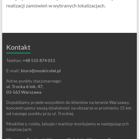
realizacji zamówień w wybranych lokalizacjach.
Kontakt
Telefon:
+48 515 874 011
E-mail:
biuro@moskirolet.pl
Adres punktu stacjonarnego:
ul. Trocka 6 lok. 47,
03-563 Warszawa
Dojeżdżamy przede wszystkim do klientów na terenie Warszawy,
koncentrujemy swoją działalność na obszarze w promieniu 15 km
od naszego punktu przy ul. Trockiej.
Moskitiery, rolety, żaluzje i markizy montujemy w następujących
lokalizacjach: