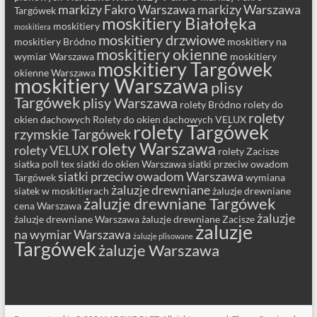
markizy Fakro Warszawa
markizy Warszawa
Targówek
moskitiery Białołęka
moskitiery
moskitiera
moskitiery drzwiowe
moskitiery Bródno
moskitiery na
moskitiery okienne
wymiar Warszawa
moskitiery
moskitiery Targówek
okienne Warszawa
moskitiery Warszawa
plisy
Targówek
plisy Warszawa
rolety Bródno
rolety do
rolety
okien dachowych
Rolety do okien dachowych VELUX
rolety Targówek
rzymskie Targówek
rolety Warszawa
rolety VELUX
rolety Zacisze
siatka poll tex
siatki do okien Warszawa
siatki przeciw owadom
siatki przeciw owadom Warszawa
Targówek
wymiana
żaluzje drewniane
siatek w moskitierach
żaluzje drewniane
żaluzje drewniane Targówek
cena Warszawa
żaluzje
żaluzje drewniane Warszawa
żaluzje drewniane Zacisze
żaluzje
na wymiar Warszawa
żaluzje plisowane
Targówek
żaluzje Warszawa