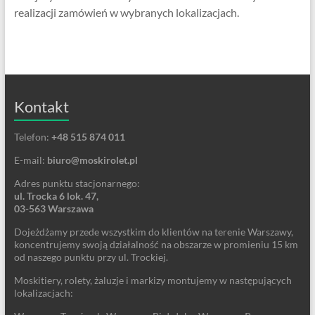
realizacji zamówień w wybranych lokalizacjach.
Kontakt
Telefon:
+48 515 874 011
E-mail:
biuro@moskirolet.pl
Adres punktu stacjonarnego:
ul. Trocka 6 lok. 47,
03-563 Warszawa
Dojeżdżamy przede wszystkim do klientów na terenie Warszawy,
koncentrujemy swoją działalność na obszarze w promieniu 15 km
od naszego punktu przy ul. Trockiej.
Moskitiery, rolety, żaluzje i markizy montujemy w następujących
lokalizacjach: