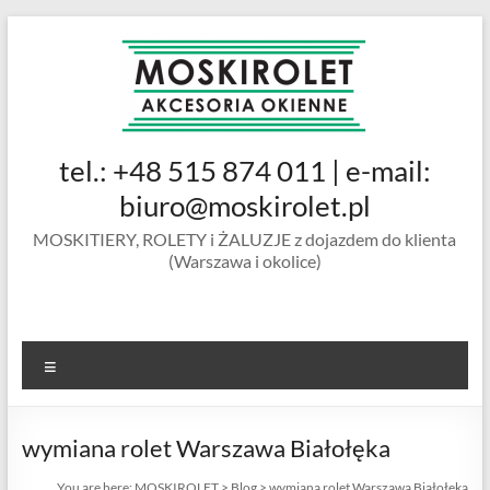
Skip
to
content
MOSKIROLET
tel.: +48 515 874 011 | e-mail:
siatki na
owady |
biuro@moskirolet.pl
moskitiery
MOSKITIERY, ROLETY i ŻALUZJE z dojazdem do klienta
okienne |
(Warszawa i okolice)
rolety i
żaluzje |
moskitiery
ramkowe i
Menu
drzwiowe
|
Warszawa
wymiana rolet Warszawa Białołęka
You are here:
MOSKIROLET
>
Blog
>
wymiana rolet Warszawa Białołęka